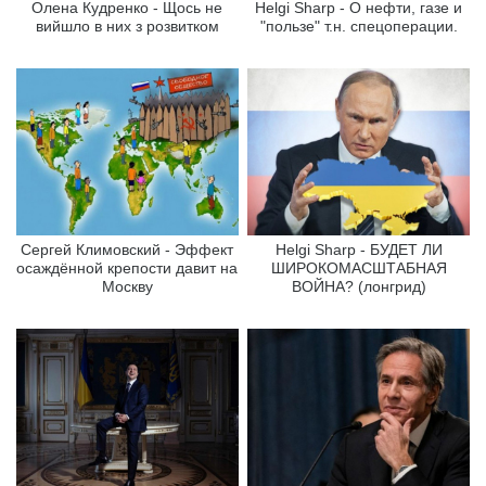
Олена Кудренко - Щось не
Helgi Sharp - О нефти, газе и
вийшло в них з розвитком
"пользе" т.н. спецоперации.
Сергей Климовский - Эффект
Helgi Sharp - БУДЕТ ЛИ
осаждённой крепости давит на
ШИРОКОМАСШТАБНАЯ
Москву
ВОЙНА? (лонгрид)