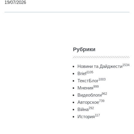
19/07/2026
Рубрики
1534
Новини та Дайджести
1105
Brief
1003
ТекстБлог
999
Мнения
962
Видеоблоги
739
Авторское
292
Війна
117
История