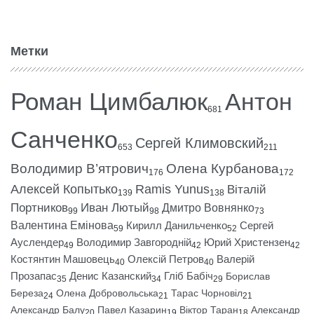
Метки
Роман Цимбалюк
Антон
681
Санченко
Сергей Климовский
653
211
Володимир В’ятрович
Олена Курбанова
176
172
Алексей Копытько
Ramis Yunus
Віталій
139
138
Портников
Иван Лютый
Дмитро Вовнянко
99
98
73
Валентина Емінова
Кирилл Данильченко
Сергей
59
52
Ауслендер
Володимир Завгородній
Юрий Христензен
49
42
42
Костянтин Машовець
Олексій Петров
Валерій
40
40
Прозапас
Денис Казанский
Гліб Бабіч
Борислав
35
34
29
Береза
Олена Добровольська
Тарас Чорновіл
24
21
21
Александр Балу
Павел Казарин
Віктор Таран
Александр
20
19
18