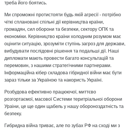
треба його боятись.
Ми спроможні протистояти будь якій агресії - потрібно
чіткі сплановані спільні дії керівництва країни,
громадян, сил оборони та безпеки, сектору ОПК та
економіки. Керівництво країни холодним розумом має
оцінити ситуацію, зрозуміти ступінь загроз для держави,
вибудувати послідовні рішення та подальші дії. Наші
дипломати мають провести багато консультацій та
перемовин, з нашими стратегічними партнерами.
Інформаційна кібер складова гібридної війни має бути
зараз тільки за Україною та накористь Україні.
Розбудова ефективно працюючої, миттєво
розгортаємої, масової Системи теритріальноі оборони
Ураіни, це ще один щабель у нашу обороноздатність та
безпеку.
Гибридна війна триває, але по зубах РФ на сході ми з