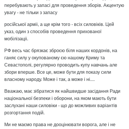
перебувають у запасі для проведення зборів. Акцентую
увагу - не тільки з запасу
російської арміі, а ще крім того - всіх силовіків. Цей
указ, один з способів проведення прихованої
мобілізаціі.
РФ весь час брязкає зброєю біля наших кордонів, на
ганяє силу у окупованому єю нашому Криму та
Севастополі, регулярно проводить купу навчань але
збори вперше. Все це, може бути для показу сили
власному народу. Може і так, а може і ні....
Вважаю, має зібратися як найшвидше засідання Ради
національної безпеки і оборони, на яком мають бути
заслухані наши силовіки - що до можливих варіантів
розгортання подій.
Ми не маємо права не дооцінювати ворога, але і не