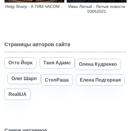
Helgi Sharp - А ТИМ ЧАСОМ...
Иван Лютый - Лютые новости
03052021
Страницы авторов сайта
Отто Йорк
Таня Адамс
Олена Кудренко
Олег Шарп
СтопРаша
Елена Подгорная
RealiUA
Самое читаемое