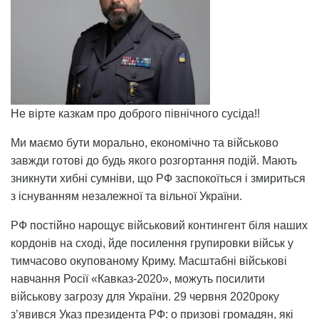
Не вірте казкам про доброго північного сусіда!!
Ми маємо бути морально, економічно та військово
завжди готові до будь якого розгортання подій. Мають
зникнути хибні сумніви, що РФ заспокоїться і змириться
з існуванням незалежної та вільної України.
РФ постійно нарощує військовий контингент біля наших
кордонів на сході, йде посилення групировки військ у
тимчасово окупованому Криму. Масштабні військові
навчання Росії «Кавказ-2020», можуть посилити
військову загрозу для України. 29 червня 2020року
з’явився Указ президента РФ: о призові громадян, які