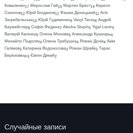
Коваленко
Мирослав Гай
Мартин Брест
Кирилл
17
16
14
Сазонов
Юрій Богданов
Фашик Донецький
Агія
12
12
11
Загребельська
Юрій Гудименко
Vasyl Taras
Андрій
10
9
8
Баумейстер
Софія Федина
Alesha Stupin
Yigal Levin
8
7
5
5
Валерій Калниш
Олена Монова
Александр Кушнарь
5
5
4
Михайло Подоляк
Олена Трибушна
Роман Донік
Акім
4
4
4
Галімов
Катерина Водоносова
Роман Шрайк
Тарас
3
3
3
Березовець
Євген Дикий
3
2
Случайные записи