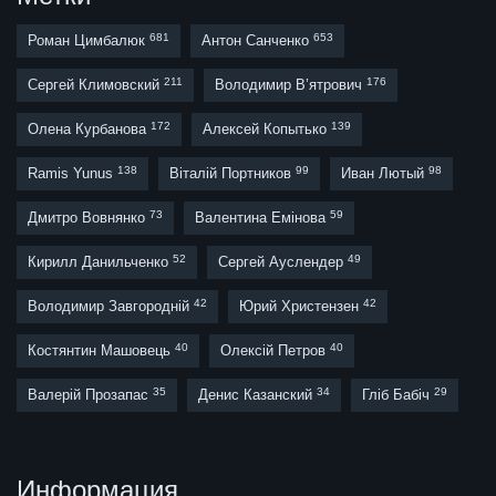
681
653
Роман Цимбалюк
Антон Санченко
211
176
Сергей Климовский
Володимир В’ятрович
172
139
Олена Курбанова
Алексей Копытько
138
99
98
Ramis Yunus
Віталій Портников
Иван Лютый
73
59
Дмитро Вовнянко
Валентина Емінова
52
49
Кирилл Данильченко
Сергей Ауслендер
42
42
Володимир Завгородній
Юрий Христензен
40
40
Костянтин Машовець
Олексій Петров
35
34
29
Валерій Прозапас
Денис Казанский
Гліб Бабіч
Информация