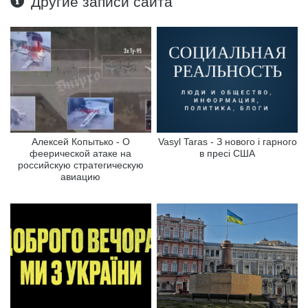
Другие записи сайта
Алексей Копытько - О
Vasyl Taras - З нового і гарного
феерической атаке на
в пресі США
российскую стратегическую
авиацию