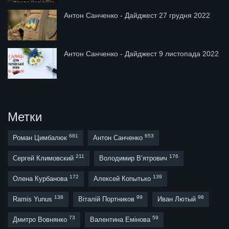
Антон Санченко - Дайджест 27 грудня 2022
Антон Санченко - Дайджест 9 листопада 2022
Метки
681
653
Роман Цимбалюк
Антон Санченко
211
176
Сергей Климовский
Володимир В’ятрович
172
139
Олена Курбанова
Алексей Копытько
138
99
98
Ramis Yunus
Віталій Портников
Иван Лютый
73
59
Дмитро Вовнянко
Валентина Емінова