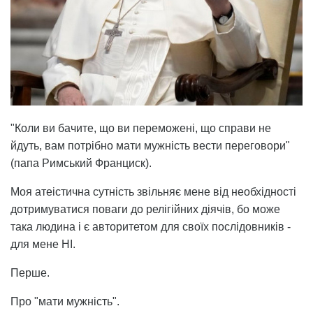
"Коли ви бачите, що ви переможені, що справи не
йдуть, вам потрібно мати мужність вести переговори"
(папа Римський Франциск).
Моя атеістична сутність звільняє мене від необхідності
дотримуватися поваги до релігійних діячів, бо може
така людина і є авторитетом для своїх послідовників -
для мене НІ.
Перше.
Про "мати мужність".