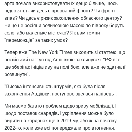
арта почала використовувати їх дещо більше, щось
підвозять) - чи десь є прорваний фронт? Чи фронт
впав? Чи десь є ризик захоплення обласного центру?
Чи це не росіяни величезною масою по півроку беруть
село, або маленьке містечко? Як вам темпи
"переможців" за таких умов?
Тепер вже The New York Times виходить зі статтею, що
російський наступ під Авдіївкою захлинувся. "РФ все
ще зберігає ініціативу на полі бою, але вже не здатна її
розвинути".
"Висока інтенсивність штурмів, яка була після
захоплення Авдіївки, поступово звелася нанівець".
Ми маємо багато проблем щодо зриву мобілізації. І
щодо поставок снарядів. І укріплення можна було
вирити на кордонах ще в 2019-му, або ж на початку
2022-го, коли вже всі попереджали про втогнення.