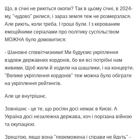
Що, в січні не риються окопи? Так в цьому січні, в 2024-
му, "чудово" рилися, і зараз земля теж не розмерзлася.
Але риють, коли треба. І гроші були. І з керованим
емоційними серіалами про політику суспільством
МОЖНА було домовитися:
- Шановні співвітчизники! Ми будуємо укріплення
вздовж державних кордонів, бо ви всі потрібні нам
живими. Щоб жили й ходили на шашлики, і на концерти.
"Велике укріплення кордонів" теж можна було обіграти
на укріплення рейтингів.
Але це внутрішнє.
Зовнішнє - це те, що росіян досі немає в Києві. А
Україна досі незалежна держава, хоч і порізана війною
та окупацією.
Зрештою, якщо вона "переможена і справи не йдуть" -