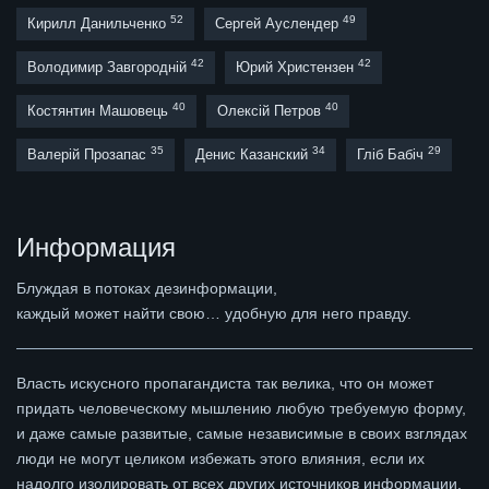
52
49
Кирилл Данильченко
Сергей Ауслендер
42
42
Володимир Завгородній
Юрий Христензен
40
40
Костянтин Машовець
Олексій Петров
35
34
29
Валерій Прозапас
Денис Казанский
Гліб Бабіч
Информация
Блуждая в потоках дезинформации,
каждый может найти свою… удобную для него правду.
Власть искусного пропагандиста так велика, что он может
придать человеческому мышлению любую требуемую форму,
и даже самые развитые, самые независимые в своих взглядах
люди не могут целиком избежать этого влияния, если их
надолго изолировать от всех других источников информации.