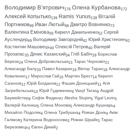
Володимир В’ятрович
Олена Курбанова
176
172
Алексей Копытько
Ramis Yunus
Віталій
139
138
Портников
Иван Лютый
Дмитро Вовнянко
99
98
73
Валентина Емінова
Кирилл Данильченко
Сергей
59
52
Ауслендер
Володимир Завгородній
Юрий Христензен
49
42
42
Костянтин Машовець
Олексій Петров
Валерій
40
40
Прозапас
Денис Казанский
Гліб Бабіч
Борислав
35
34
29
Береза
Олена Добровольська
Тарас Чорновіл
24
21
21
Александр Балу
Павел Казарин
Віктор Таран
Александр
20
19
18
Коваленко
Мирослав Гай
Мартин Брест
Кирилл
17
16
14
Сазонов
Юрій Богданов
Фашик Донецький
Агія
12
12
11
Загребельська
Юрій Гудименко
Vasyl Taras
Андрій
10
9
8
Баумейстер
Софія Федина
Alesha Stupin
Yigal Levin
8
7
5
5
Валерій Калниш
Олена Монова
Александр Кушнарь
5
5
4
Михайло Подоляк
Олена Трибушна
Роман Донік
Акім
4
4
4
Галімов
Катерина Водоносова
Роман Шрайк
Тарас
3
3
3
Березовець
Євген Дикий
3
2