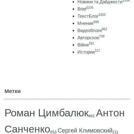
1534
Новини та Дайджести
1105
Brief
1003
ТекстБлог
999
Мнения
962
Видеоблоги
739
Авторское
292
Війна
117
История
Метки
Роман Цимбалюк
Антон
681
Санченко
Сергей Климовский
653
211