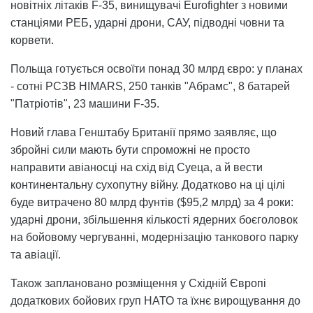
новітніх літаків F-35, винищувачі Eurofighter з новими
станціями РЕБ, ударні дрони, САУ, підводні човни та
корвети.
Польща готується освоїти понад 30 млрд євро: у планах
- сотні РСЗВ HIMARS, 250 танків "Абрамс", 8 батарей
"Патріотів", 23 машини F-35.
Новий глава Генштабу Британії прямо заявляє, що
збройні сили мають бути спроможні не просто
направити авіаносці на схід від Суеца, а й вести
континентальну сухопутну війну. Додатково на ці цілі
буде витрачено 80 млрд фунтів ($95,2 млрд) за 4 роки:
ударні дрони, збільшення кількості ядерних боєголовок
на бойовому чергуванні, модернізацію танкового парку
та авіації.
Також заплановано розміщення у Східній Європі
додаткових бойових груп НАТО та їхнє вирощування до