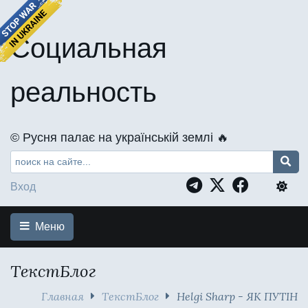
Социальная
реальность
©️ Русня палає на українській землі 🔥
Вход
Меню
ТекстБлог
Главная
ТекстБлог
Helgi Sharp - ЯК ПУТІН