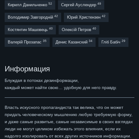
52
49
Кирилл Данильченко
Сергей Ауслендер
42
42
Володимир Завгородній
Юрий Христензен
40
40
Костянтин Машовець
Олексій Петров
35
34
29
Валерій Прозапас
Денис Казанский
Гліб Бабіч
Информация
Блуждая в потоках дезинформации,
каждый может найти свою… удобную для него правду.
Власть искусного пропагандиста так велика, что он может
придать человеческому мышлению любую требуемую форму,
и даже самые развитые, самые независимые в своих взглядах
люди не могут целиком избежать этого влияния, если их
надолго изолировать от всех других источников информации.