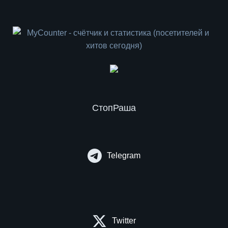
СтопРаша
Telegram
Twitter