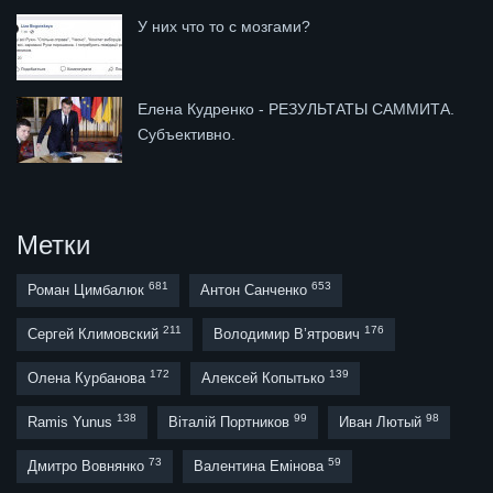
У них что то с мозгами?
Елена Кудренко - РЕЗУЛЬТАТЫ САММИТА.
Субъективно.
Метки
681
653
Роман Цимбалюк
Антон Санченко
211
176
Сергей Климовский
Володимир В’ятрович
172
139
Олена Курбанова
Алексей Копытько
138
99
98
Ramis Yunus
Віталій Портников
Иван Лютый
73
59
Дмитро Вовнянко
Валентина Емінова