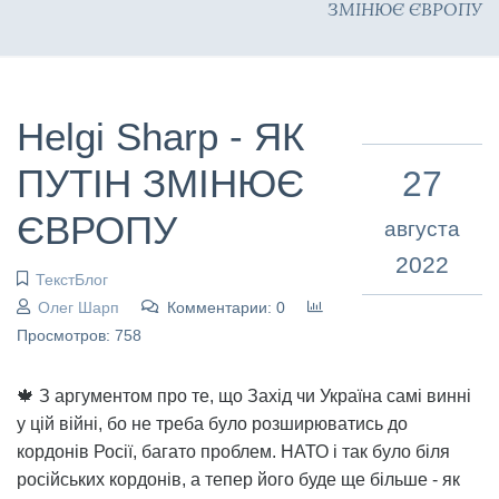
ЗМІНЮЄ ЄВРОПУ
Helgi Sharp - ЯК
ПУТІН ЗМІНЮЄ
27
ЄВРОПУ
августа
2022
ТекстБлог
Олег Шарп
Комментарии: 0
Просмотров: 758
🍁 З аргументом про те, що Захід чи Україна самі винні
у цій війні, бо не треба було розширюватись до
кордонів Росії, багато проблем. НАТО і так було біля
російських кордонів, а тепер його буде ще більше - як