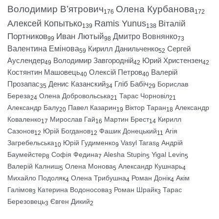
Володимир В’ятрович
Олена Курбанова
176
172
Алексей Копытько
Ramis Yunus
Віталій
139
138
Портников
Иван Лютый
Дмитро Вовнянко
99
98
73
Валентина Емінова
Кирилл Данильченко
Сергей
59
52
Ауслендер
Володимир Завгородній
Юрий Христензен
49
42
42
Костянтин Машовець
Олексій Петров
Валерій
40
40
Прозапас
Денис Казанский
Гліб Бабіч
Борислав
35
34
29
Береза
Олена Добровольська
Тарас Чорновіл
24
21
21
Александр Балу
Павел Казарин
Віктор Таран
Александр
20
19
18
Коваленко
Мирослав Гай
Мартин Брест
Кирилл
17
16
14
Сазонов
Юрій Богданов
Фашик Донецький
Агія
12
12
11
Загребельська
Юрій Гудименко
Vasyl Taras
Андрій
10
9
8
Баумейстер
Софія Федина
Alesha Stupin
Yigal Levin
8
7
5
5
Валерій Калниш
Олена Монова
Александр Кушнарь
5
5
4
Михайло Подоляк
Олена Трибушна
Роман Донік
Акім
4
4
4
Галімов
Катерина Водоносова
Роман Шрайк
Тарас
3
3
3
Березовець
Євген Дикий
3
2