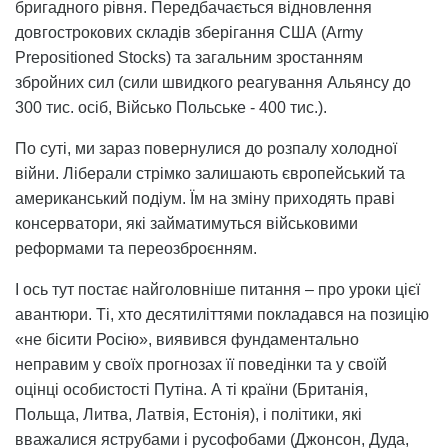
бригадного рівня. Передбачається відновлення
довгострокових складів зберігання США (Army
Prepositioned Stocks) та загальним зростанням
збройних сил (сили швидкого реагування Альянсу до
300 тис. осіб, Військо Польське - 400 тис.).
По суті, ми зараз повернулися до розпалу холодної
війни. Ліберали стрімко залишають європейський та
американський подіум. Їм на зміну приходять праві
консерватори, які займатимуться військовими
реформами та переозброєнням.
І ось тут постає найголовніше питання – про уроки цієї
авантюри. Ті, хто десятиліттями покладався на позицію
«не бісити Росію», виявився фундаментально
неправим у своїх прогнозах її поведінки та у своїй
оцінці особистості Путіна. А ті країни (Британія,
Польща, Литва, Латвія, Естонія), і політики, які
вважалися яструбами і русофобами (Джонсон, Дуда,