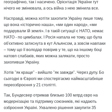
географічно, так і насичено. Орієнтація України тут
нічого не змінювала, а ось війна з нею змінила все.
Насправді, можна хотіти захопити Україну лише тому,
що вона «історично наша», «ми один народ», «ми
подарували їй землі». І в такій ситуації є НАТО, немає
НАТО - по цимбалах. І Росія напала не тому, що була
об'єктивно затиснута в кут Альянсом, а зовсім навпаки
– тому що її володар повірив у те, що на іншому боці
натовп слабаків, яких можна залякати, просто
захопивши Україну.
Хотів "як краще" - вийшло "як завжди". Через дупу. Бо
сьогодні в Європі ми спостерігаємо наймасштабніше
переозброєння у 21 столітті.
Так, Бундесвер отримав близько 100 млрд євро на
модернізацію та підтримку союзників, які надають
озброєння Україні. Ухвалено рішення закупити 35