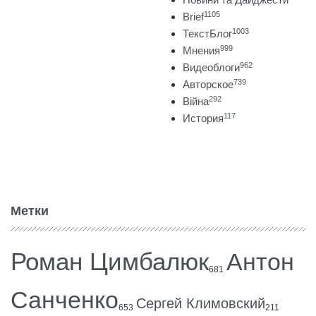
1105
Brief
1003
ТекстБлог
999
Мнения
962
Видеоблоги
739
Авторское
292
Війна
117
История
Метки
Роман Цимбалюк
Антон
681
Санченко
Сергей Климовский
653
211