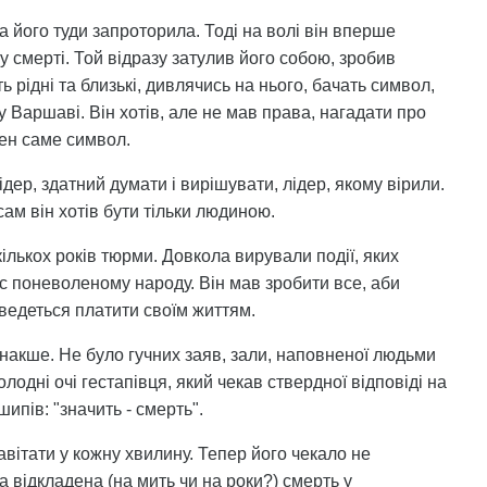
а його туди запроторила. Тоді на волі він вперше
у смерті. Той відразу затулив його собою, зробив
ь рідні та близькі, дивлячись на нього, бачать символ,
 у Варшаві. Він хотів, але не мав права, нагадати про
бен саме символ.
ідер, здатний думати і вирішувати, лідер, якому вірили.
ам він хотів бути тільки людиною.
кількох років тюрми. Довкола вирували події, яких
нс поневоленому народу. Він мав зробити все, аби
ведеться платити своїм життям.
 інакше. Не було гучних заяв, зали, наповненої людьми
олодні очі гестапівця, який чекав ствердної відповіді на
ипів: "значить - смерть".
авітати у кожну хвилину. Тепер його чекало не
а відкладена (на мить чи на роки?) смерть у