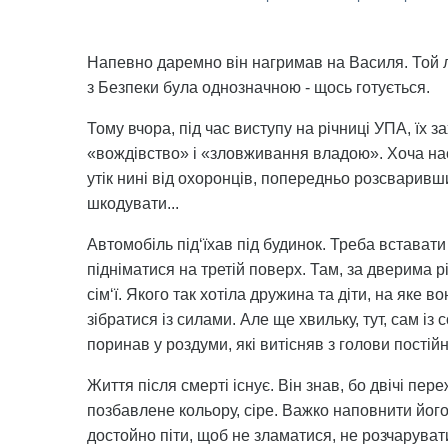
Напевно даремно він нагримав на Василя. Той 
з Безпеки була однозначною - щось готується.
Тому вчора, під час виступу на річниці УПА, їх 
«вождівство» і «зловживання владою». Хоча насп
утік нині від охоронців, попередньо розсваривш
шкодувати...
Автомобіль під‘їхав під будинок. Треба вставати
підніматися на третій поверх. Там, за дверима р
сім‘ї. Якого так хотіла дружина та діти, на яке 
зібратися із силами. Але ще хвильку, тут, сам із
поринав у роздуми, які витісняв з голови постій
Життя після смерті існує. Він знав, бо двічі переж
позбавлене кольору, сіре. Важко наповнити його 
достойно піти, щоб не зламатися, не розчарувати 