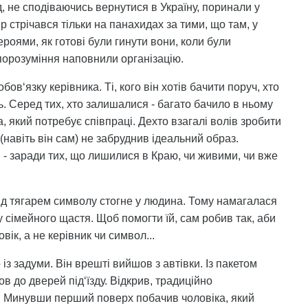
, не сподіваючись вернутися в Україну, поринали у
 стрічався тільки на панахидах за тими, що там, у
роями, як готові були гинути вони, коли були
епорозуміння наповнили організацію.
бов‘язку керівника. Ті, кого він хотів бачити поруч, хто
ть. Серед тих, хто залишалися - багато бачило в ньому
а, який потребує співпраці. Дехто взагалі волів зробити
(навіть він сам) не забруднив ідеальний образ.
 - заради тих, що лишилися в Краю, чи живими, чи вже
ід тягарем символу стогне у людина. Тому намагалася
 сімейного щастя. Щоб помогти їй, сам робив так, аби
вік, а не керівник чи символ...
з задуми. Він врешті вийшов з автівки. Із пакетом
ов до дверей під‘їзду. Відкрив, традиційно
д. Минувши перший поверх побачив чоловіка, який