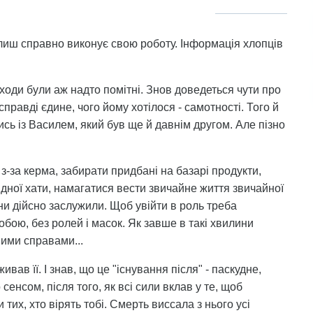
лиш справно виконує свою роботу. Інформація хлопців
заходи були аж надто помітні. Знов доведеться чути про
равді єдине, чого йому хотілося - самотності. Того й
ись із Василем, який був ще й давнім другом. Але пізно
 з-за керма, забирати придбані на базарі продукти,
ідної хати, намагатися вести звичайне життя звичайної
вони дійсно заслужили. Щоб увійти в роль треба
 собою, без ролей і масок. Як завше в такі хвилини
ними справами...
ивав її. І знав, що це "існування після" - паскудне,
сенсом, після того, як всі сили вклав у те, щоб
тих, хто вірять тобі. Смерть виссала з нього усі