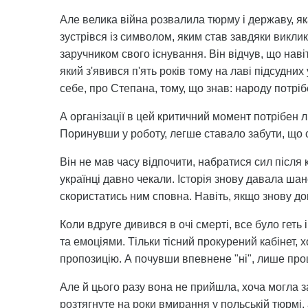
Але велика війна розвалила тюрму і державу, як
зустрівся із символом, яким став завдяки виклик
заручником свого існування. Він відчув, що навіт
який з'явився п'ять років тому на лаві підсудних
себе, про Степана, тому, що знав: народу потрі
А організації в цей критичний момент потрібен л
Поринувши у роботу, легше ставало забути, що с
Він не мав часу відпочити, набратися сил після 
українці давно чекали. Історія знову давала ша
скористатись ним сповна. Навіть, якщо знову до
Коли вдруге дивився в очі смерті, все було геть
та емоціями. Тільки тісний прокурений кабінет, х
пропозицію. А почувши впевнене "ні", лише прош
Але й цього разу вона не прийшла, хоча могла з
розтягнуте на роки вмирання у польській тюрмі, 