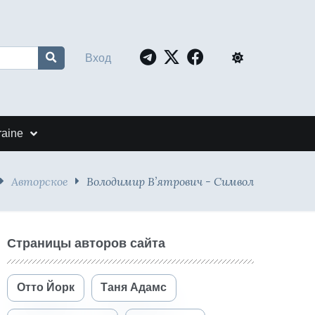
Вход
raine
Авторское
Володимир В’ятрович - Символ
Страницы авторов сайта
Отто Йорк
Таня Адамс