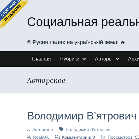
Социальная реаль
©️ Русня палає на українській землі 🔥
Главная
Рубрики
Авторы
Арх
Авторское
Володимир В’ятрович
Авторское
Володимир В’ятрович
RealiUA
Комментарии: 0
Просмотров: 5