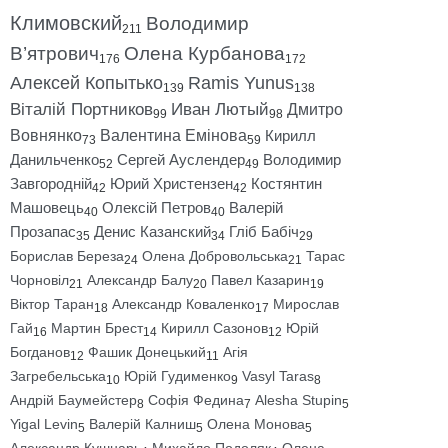
Климовский
Володимир
211
В’ятрович
Олена Курбанова
176
172
Алексей Копытько
Ramis Yunus
139
138
Віталій Портников
Иван Лютый
Дмитро
99
98
Вовнянко
Валентина Емінова
Кирилл
73
59
Данильченко
Сергей Ауслендер
Володимир
52
49
Завгородній
Юрий Христензен
Костянтин
42
42
Машовець
Олексій Петров
Валерій
40
40
Прозапас
Денис Казанский
Гліб Бабіч
35
34
29
Борислав Береза
Олена Добровольська
Тарас
24
21
Чорновіл
Александр Балу
Павел Казарин
21
20
19
Віктор Таран
Александр Коваленко
Мирослав
18
17
Гай
Мартин Брест
Кирилл Сазонов
Юрій
16
14
12
Богданов
Фашик Донецький
Агія
12
11
Загребельська
Юрій Гудименко
Vasyl Taras
10
9
8
Андрій Баумейстер
Софія Федина
Alesha Stupin
8
7
5
Yigal Levin
Валерій Калниш
Олена Монова
5
5
5
Александр Кушнарь
Михайло Подоляк
Олена