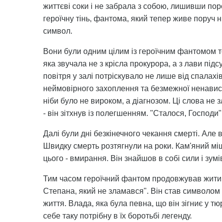
життєві соки і не забрала з собою, лишивши по
героїчну тінь, фантома, який тепер живе поруч н
символ.
Вони були одним цілим із героїчним фантомом т
яка звучала не з крісла прокурора, а з лави підс
повітря у залі потріскувало не лише від спалахі
неймовірного захоплення та безмежної ненавист
ніби було не вироком, а діагнозом. Ці слова не з
- він зітхнув із полегшенням. "Сталося, Господи
Далі були дні безкінечного чекання смерті. Але
Швидку смерть розтягнули на роки. Кам'яний мі
цього - вмирання. Він знайшов в собі сили і зум
Тим часом героїчний фантом продовжував жити з
Степана, який не зламався". Він став символом 
життя. Влада, яка була певна, що він зігниє у тю
себе таку потрібну в їх боротьбі легенду.