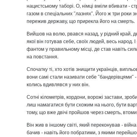
нацистському таборі. О, німці вміли вбивати - ст
газом в спеціальних "лазнях". Його ж три роки з
пережив державу, що прирекла його на смерть.
Вийшов на волю, рвався назад, у рідний край, д
якої він готував себе, своїх людей, весь народ. 
фантом у правильному місці, де став навіть сил
на повстання.
Спочатку ті, хто хотів знищити українців, випль
вони самі стали називати себе "бандерівцями" - з
колись вдивлявся у них він.
Сотні кілометрів, кордони, ворожі застави, зроб
лиш намагатися бути схожим на нього, бути вар
тому, що вже двічі пройшов через смерть, втомив
Він жив в іншому світі, який переконував - війна
бачив - навіть його побратими, з якими перейшов