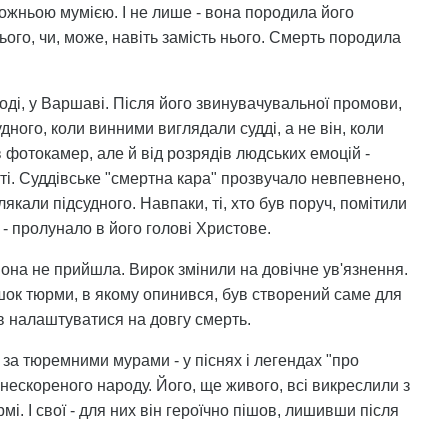
рожньою мумією. І не лише - вона породила його
ього, чи, може, навіть замість нього. Смерть породила
оді, у Варшаві. Після його звинувачувальної промови,
удного, коли винними виглядали судді, а не він, коли
в фотокамер, але й від розрядів людських емоцій -
і. Суддівське "смертна кара" прозвучало невпевнено,
лякали підсудного. Навпаки, ті, хто був поруч, помітили
" - пролунало в його голові Христове.
 вона не прийшла. Вирок змінили на довічне ув'язнення.
шок тюрми, в якому опинився, був створений саме для
ів налаштуватися на довгу смерть.
а тюремними мурами - у піснях і легендах "про
нескореного народу. Його, ще живого, всі викреслили з
рмі. І свої - для них він героїчно пішов, лишивши після