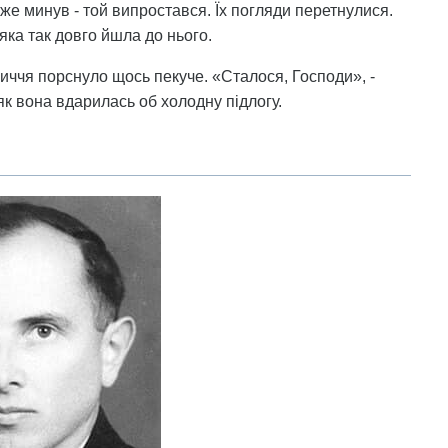
же минув - той випростався. Їх погляди перетнулися.
 яка так довго йшла до нього.
личчя порснуло щось пекуче. «Сталося, Господи», -
 як вона вдарилась об холодну підлогу.