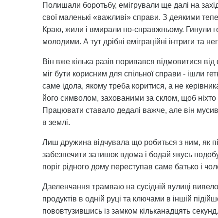
Полишали боротьбу, емігрували ще далі на захід
свої маленькі «важливі» справи. З деякими тепер
Краю, жили і вмирали по-справжньому. Гинули ге
молодими. А тут дрібні еміграційні інтриги та н
Він вже кілька разів поривався відмовитися від о
міг бути корисним для спільної справи - ішли ге
саме ідола, якому треба коритися, а не керівник
його символом, захованими за склом, щоб ніхто 
Працювати ставало дедалі важче, але він мусив
в землі.
Лиш дружина відчувала що робиться з ним, як п
забезпечити затишок вдома і бодай якусь подобу
поріг рідного дому переступав саме батько і чоло
Дзеленчання трамваю на сусідній вулиці вивело і
продуктів в одній руці та ключами в іншій підійш
пововтузившись із замком кільканадцять секун