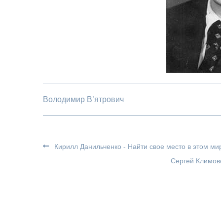
Володимир В’ятрович
Кирилл Данильченко - Найти свое место в этом ми
Сергей Климовс