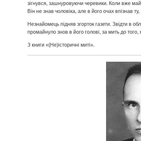
зігнувся, зашнуровуючи черевики. Коли вже май
Він не знав чоловіка, але в його очах впізнав ту,
Незнайомець підняв згорток газети. Звідти в об
промайнуло знов в його голові, за мить до того,
З книги «(Не)історичні миті».