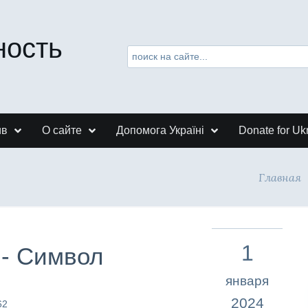
ность
ив
О сайте
Допомога Україні
Donate for Uk
Главная
1
 - Символ
января
2024
62