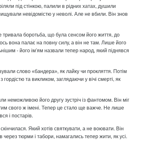
ріляли під стінкою, палили в рідних хатах, душили
нищували невідомістю у неволі. Але не вбили. Він знов
е тривала боротьба, що була сенсом його життя, до
І ось вона палає на повну силу, а він не там. Лише його
ьнішим - його ім'ям назвали тепер народ, який піднявся
овували слово «бандера», як лайку чи прокляття. Потім
 гордістю та викликом, заглядаючи у вічі смерті, як
или неможливою його другу зустріч із фантомом. Він міг
тим свого ж імені. Тепер це стало ще важче. Не лише
ся і постарів.
 скінчилася. Який хотів святкувати, а не воювати. Він
 через тюрми і табори, намагались тепер жити, як усі.