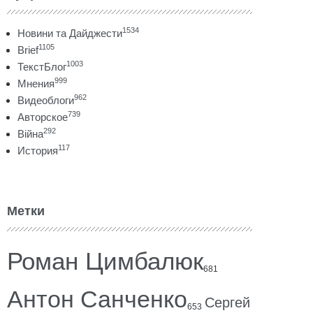
1534
Новини та Дайджести
1105
Brief
1003
ТекстБлог
999
Мнения
962
Видеоблоги
739
Авторское
292
Війна
117
История
Метки
Роман Цимбалюк
681
Антон Санченко
Сергей
653