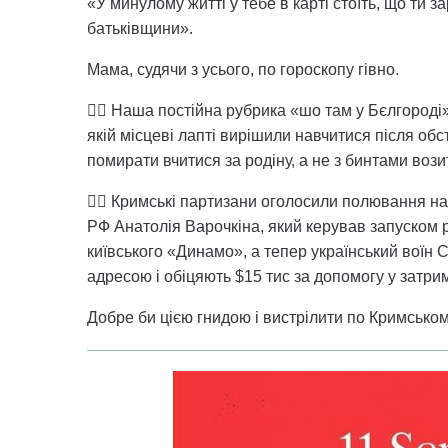
«У минулому житті у тебе в карті стоїть, що ти з
батьківщини».
Мама, судячи з усього, по гороскопу гівно.
👉🏻 Наша постійна рубрика «шо там у Бєлгороді
якій місцеві лапті вирішили навчитися після обст
помирати вчитися за родіну, а не з бинтами воз
👉🏻 Кримські партизани оголосили полювання н
РФ Анатолія Варочкіна, який керував запуском 
київського «Динамо», а тепер український воїн 
адресою і обіцяють $15 тис за допомогу у затри
Добре би цією гнидою і вистрілити по Кримськом