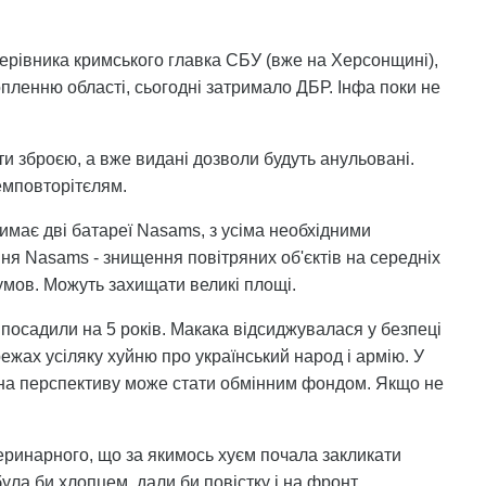
ерівника кримського главка СБУ (вже на Херсонщині),
опленню області, сьогодні затримало ДБР. Інфа поки не
іти зброєю, а вже видані дозволи будуть анульовані.
емповторітєлям.
имає дві батареї Nasams, з усіма необхідними
ння Nasams - знищення повітряних об'єктів на середніх
умов. Можуть захищати великі площі.
посадили на 5 років. Макака відсиджувалася у безпеці
ежах усіляку хуйню про український народ і армію. У
о на перспективу може стати обмінним фондом. Якщо не
етеринарного, що за якимось хуєм почала закликати
ула би хлопцем, дали би повістку і на фронт