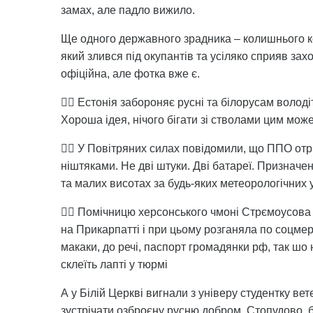
замах, але падло вижило.
Ще одного державного зрадника – колишнього к
який злився під окупантів та усіляко сприяв зах
офіційна, але фотка вже є.
👉🏻 Естонія забороняє русні та білорусам волод
Хороша ідея, нічого бігати зі стволами цим мож
👉🏻 У Повітряних силах повідомили, що ППО отр
ніштяками. Не дві штуки. Дві батареї. Призначе
та малих висотах за будь-яких метеорологічних 
👉🏻 Помічницю херсонського чмоні Стрємоусова 
на Прикарпатті і при цьому розганяла по соцмер
макаки, до речі, паспорт громадянки рф, так ш
склеїть лапті у тюрмі
А у Білій Церкві вигнали з універу студентку в
зустрічати озброєну русню добром. Стопудово, б