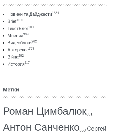
1534
Новини та Дайджести
1105
Brief
1003
ТекстБлог
999
Мнения
962
Видеоблоги
739
Авторское
292
Війна
117
История
Метки
Роман Цимбалюк
681
Антон Санченко
Сергей
653