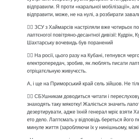
відправили. Я проти «каральної мобілізації», ал
відправити, може, не на нулі, а розбирати завали
👉🏻 ЗСУ з Хаймарсів настріляли вже чотирьох п
лаптєногої повітряно-десантної дивізії: Кудрін, 
Шахтарську вочевидь був поранений
👉🏻 На росії, цього разу на Кубані, гепнувся черг
електропередач, зробив, як люблять писати лапт
отріцатєльную живучєсть.
А, і ще на Приморський край сель зійшов. Не тіл
👉🏻 СБУшникам доводиться читати і переслухову
знаходять таку мякотку! Жаліється значить лапот
дезертирувати, адже їхній генерал мріє взяти Х
ето дело. Лаптємать у відповідь береться його п
минуле життя (заробляючи їх у нинішньому, мізків 