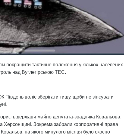
тям покращити тактичне положення у кількох населених
троль над Вуглегірською ТЕС.
К Південь воліє зберігати тишу, щоби не зіпсувати
уні.
 користь держави майно депутата-зрадника Ковальова,
на Херсонщині. Зокрема забрали корпоративні права
ой Ковальов, на якого минулого місяця було скоєно