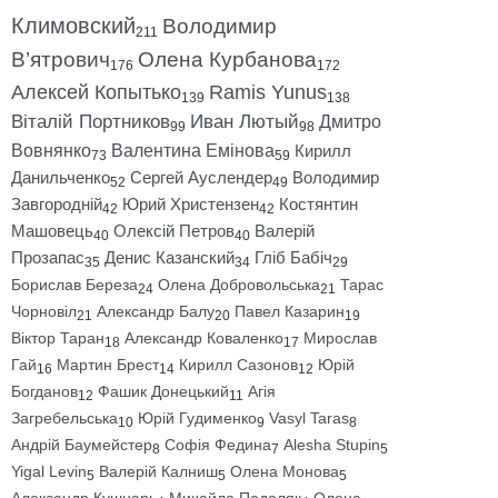
Климовский
Володимир
211
В’ятрович
Олена Курбанова
176
172
Алексей Копытько
Ramis Yunus
139
138
Віталій Портников
Иван Лютый
Дмитро
99
98
Вовнянко
Валентина Емінова
Кирилл
73
59
Данильченко
Сергей Ауслендер
Володимир
52
49
Завгородній
Юрий Христензен
Костянтин
42
42
Машовець
Олексій Петров
Валерій
40
40
Прозапас
Денис Казанский
Гліб Бабіч
35
34
29
Борислав Береза
Олена Добровольська
Тарас
24
21
Чорновіл
Александр Балу
Павел Казарин
21
20
19
Віктор Таран
Александр Коваленко
Мирослав
18
17
Гай
Мартин Брест
Кирилл Сазонов
Юрій
16
14
12
Богданов
Фашик Донецький
Агія
12
11
Загребельська
Юрій Гудименко
Vasyl Taras
10
9
8
Андрій Баумейстер
Софія Федина
Alesha Stupin
8
7
5
Yigal Levin
Валерій Калниш
Олена Монова
5
5
5
Александр Кушнарь
Михайло Подоляк
Олена