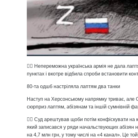
👉🏻 Непереможна українська армія не дала лап
пунктах і вкотре відбила спроби встановити кон
80-та одшб настріляла лаптям два танки
Наступ на Херсонському напрямку триває, але О
сюрприз лаптям, абізянам та іншій сумнівній фа
👉🏻 Суд арештував щоби потім конфіскувати на
який записався у ряди начальствующих абізян 
на 4,7 млн грн, у тому числі на «4 канал». Це т