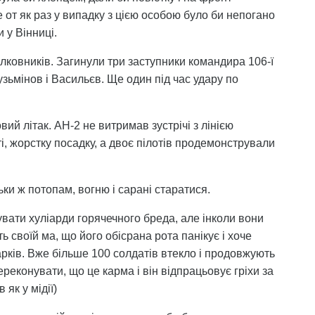
е от як раз у випадку з цією особою було би непогано
 у Вінниці.
олковників. Загинули три заступники командира 106-ї
Кузьмінов і Васильєв. Ще один під час удару по
овий літак. АН-2 не витримав зустрічі з лінією
і, жорстку посадку, а двоє пілотів продемонстрували
ьки ж потопам, вогню і сарані старатися.
вати хуліарди горячечного бреда, але інколи вони
ь своїй ма, що його обісрана рота панікує і хоче
арків. Вже більше 100 солдатів втекло і продовжують
ереконувати, що це карма і він відпрацьовує гріхи за
як у мідії)