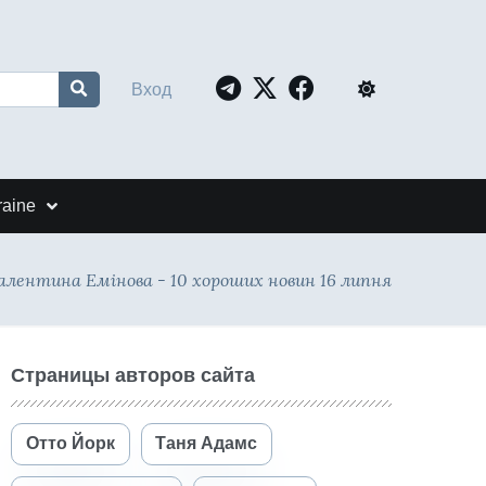
Вход
raine
алентина Емінова - 10 хороших новин 16 липня
Страницы авторов сайта
Отто Йорк
Таня Адамс