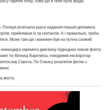
араз у гарячій точці, тому що в тебе була зрада
». Поліція розігнала курси надання першої допомоги,
рілів, прийнявши їх за сектантів. А і правильно, треба
итися. Може там ще і манекен був на путіна схожий
а командира окремого дивізіону підводних човнів флоту
ракет по Вінниці Варочкіна, повідомив ексворотар
Святослав Сирота. По Севасу розклеїли фотки з
манні.
у мосту.