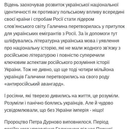
Відень заохочував розвиток української національної
ідентичності як противагу польському впливу всередині
своєї країни і спробам Росії стати лідером
слов'янського світу. Галичина перетворилась у притулок
для українських емігрантів з Росії. За їх допомоги тут
шліфувались літературна українська мова і уявлення
про національну історію, які не мали жодного зв'язку з
російською літературою і повністю суперечили
ключовим аспектам російського розуміння історії
України. Тож не дивно, що ще тоді чотири мільйона
українців Галичини перетворились на свого роду
«антиросійський авангард».
І росіяни, які тверезо дивились на життя, це розуміли.
Розуміли і панічно боялись українців. Але й чудово
усвідомлювали, що без України імперія - ніщо!
Пророцтво Петра Дурново виповнилося. Період