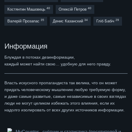
40
40
Костянтин Машовець
Олексій Петров
35
34
29
Валерій Прозапас
Денис Казанский
Гліб Бабіч
Информация
Блуждая в потоках дезинформации,
каждый может найти свою… удобную для него правду.
Власть искусного пропагандиста так велика, что он может
придать человеческому мышлению любую требуемую форму,
и даже самые развитые, самые независимые в своих взглядах
люди не могут целиком избежать этого влияния, если их
надолго изолировать от всех других источников информации.