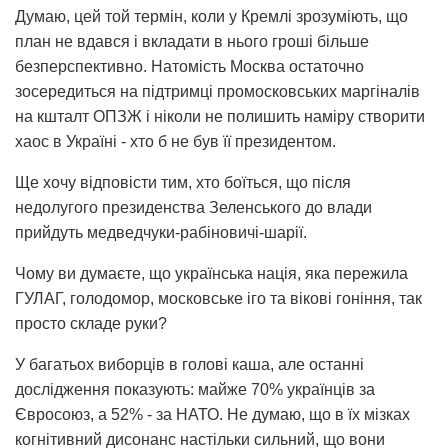
Думаю, цей той термін, коли у Кремлі зрозуміють, що
план не вдався і вкладати в нього гроші більше
безперспективно. Натомість Москва остаточно
зосередиться на підтримці промосковських маргіналів
на кшталт ОПЗЖ і ніколи не полишить наміру створити
хаос в Україні - хто б не був її президентом.
Ще хочу відповісти тим, хто боїться, що після
недолугого президенства Зеленського до влади
прийдуть медведчуки-рабіновичі-шарії.
Чому ви думаєте, що українська нація, яка пережила
ГУЛАГ, голодомор, московське іго та вікові гоніння, так
просто складе руки?
У багатьох виборців в голові каша, але останні
дослідження показують: майже 70% українців за
Євросоюз, а 52% - за НАТО. Не думаю, що в їх мізках
когнітивний дисонанс настільки сильний, що вони