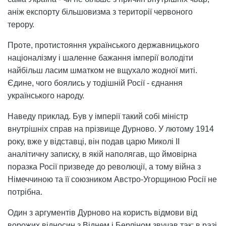
аніж експорту більшовизма з території червоного
терору.
Проте, протистояння українського державницького
націоналізму і шаленне бажання імперії володіти
найбільш ласим шматком не вщухало жодної миті.
Єдине, чого боялись у тодішній Росії - єднання
українського народу.
Наведу приклад. Був у імперії такий собі міністр
внутрішніх справ на прізвище Дурново. У лютому 1914
року, вже у відставці, він подав царю Миколі II
аналітичну записку, в якій наполягав, що ймовірна
поразка Росії призведе до революції, а тому війна з
Німеччиною та її союзником Австро-Угорщиною Росії не
потрібна.
Один з аргументів Дурново на користь відмови від
ворожих відносин з Віднем і Берліном звучав так: в разі