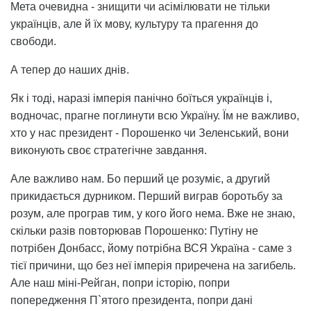
Мета очевидна - знищити чи асімілювати не тільки
українців, але й їх мову, культуру та прагення до
свободи.
А тепер до наших днів.
Як і тоді, наразі імперія панічно боїться українців і,
водночас, прагне поглинути всю Україну. Їм не важливо,
хто у нас президент - Порошенко чи Зеленський, вони
виконують своє стратегічне завдання.
Але важливо нам. Бо перший це розуміє, а другий
прикидається дурником. Перший виграв боротьбу за
розум, але програв тим, у кого його нема. Вже не знаю,
скільки разів повторював Порошенко: Путіну не
потрібен Донбасс, йому потрібна ВСЯ Україна - саме з
тієї причини, що без неї імперія приречена на загибель.
Але наш міні-Рейган, попри історію, попри
попередження П`ятого президента, попри дані