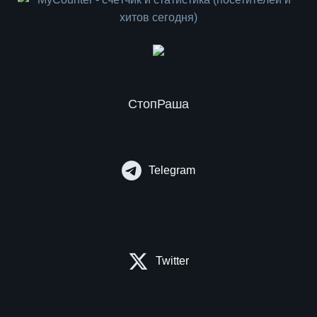
СтопРаша
Telegram
Twitter