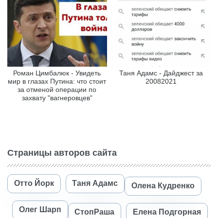
Роман Цимбалюк - Увидеть
Таня Адамс - Дайджест за
мир в глазах Путина: что стоит
20082021
за отменой операции по
захвату "вагнеровцев"
Страницы авторов сайта
Отто Йорк
Таня Адамс
Олена Кудренко
Олег Шарп
СтопРаша
Елена Подгорная