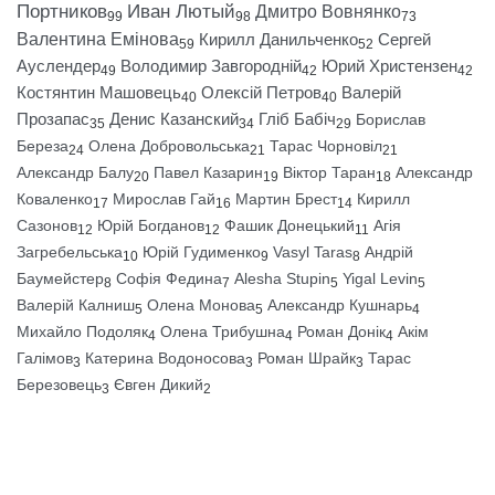
Портников
Иван Лютый
Дмитро Вовнянко
99
98
73
Валентина Емінова
Кирилл Данильченко
Сергей
59
52
Ауслендер
Володимир Завгородній
Юрий Христензен
49
42
42
Костянтин Машовець
Олексій Петров
Валерій
40
40
Прозапас
Денис Казанский
Гліб Бабіч
Борислав
35
34
29
Береза
Олена Добровольська
Тарас Чорновіл
24
21
21
Александр Балу
Павел Казарин
Віктор Таран
Александр
20
19
18
Коваленко
Мирослав Гай
Мартин Брест
Кирилл
17
16
14
Сазонов
Юрій Богданов
Фашик Донецький
Агія
12
12
11
Загребельська
Юрій Гудименко
Vasyl Taras
Андрій
10
9
8
Баумейстер
Софія Федина
Alesha Stupin
Yigal Levin
8
7
5
5
Валерій Калниш
Олена Монова
Александр Кушнарь
5
5
4
Михайло Подоляк
Олена Трибушна
Роман Донік
Акім
4
4
4
Галімов
Катерина Водоносова
Роман Шрайк
Тарас
3
3
3
Березовець
Євген Дикий
3
2