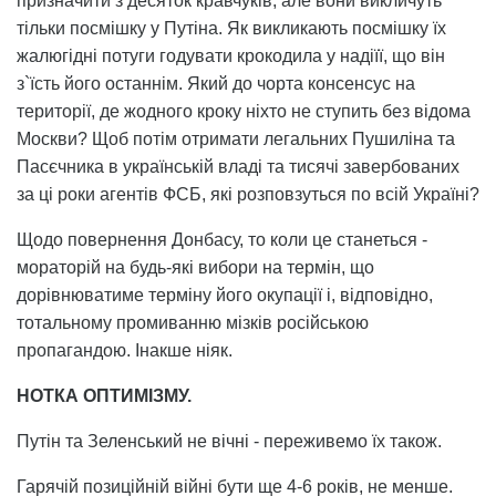
призначити з десяток кравчуків, але вони викличуть
тільки посмішку у Путіна. Як викликають посмішку їх
жалюгідні потуги годувати крокодила у надіїї, що він
з`їсть його останнім. Який до чорта консенсус на
території, де жодного кроку ніхто не ступить без відома
Москви? Щоб потім отримати легальних Пушиліна та
Пасєчника в українській владі та тисячі завербованих
за ці роки агентів ФСБ, які розповзуться по всій Україні?
Щодо повернення Донбасу, то коли це станеться -
мораторій на будь-які вибори на термін, що
дорівнюватиме терміну його окупації і, відповідно,
тотальному промиванню мізків російською
пропагандою. Інакше ніяк.
НОТКА ОПТИМІЗМУ.
Путін та Зеленський не вічні - переживемо їх також.
Гарячій позиційній війні бути ще 4-6 років, не менше.