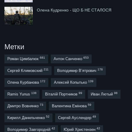
Олена Кудренко - ЩО Б НЕ СТАЛОСЯ
Метки
681
653
Роман Цимбалюк
Антон Санченко
211
176
Сергей Климовский
Володимир В’ятрович
172
139
Олена Курбанова
Алексей Копытько
138
99
98
Ramis Yunus
Віталій Портников
Иван Лютый
73
59
Дмитро Вовнянко
Валентина Емінова
52
49
Кирилл Данильченко
Сергей Ауслендер
42
42
Володимир Завгородній
Юрий Христензен