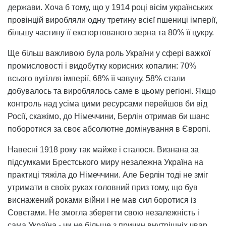
держави. Хоча б тому, що у 1914 році вісім українських
провінцій виробляли одну третину всієї пшениці імперії,
більшу частину її експортованого зерна та 80% її цукру.
Ще більш важливою була роль України у сфері важкої
промисловості і видобутку корисних копалин: 70%
всього вугілля імперії, 68% її чавуну, 58% стали
добувалось та вироблялось саме в цьому регіоні. Якщо
контроль над усіма цими ресурсами перейшов би від
Росії, скажімо, до Німеччини, Берлін отримав би шанс
поборотися за своє абсолютне домінування в Європі.
Навесні 1918 року так майже і сталося. Визнана за
підсумками Брестського миру незалежна Україна на
практиці тяжіла до Німеччини. Але Берлін тоді не зміг
утримати в своїх руках головний приз тому, що був
виснажений роками війни і не мав сил боротися із
Совєтами. Не змогла зберегти свою незалежність і
сама Україна - чи не більше з причин внутрішніх чвар,