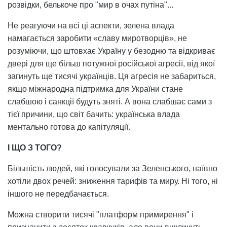
розвідки, белькоче про "мир в очах путіна"...
Не реагуючи на всі ці аспекти, зелена влада
намагається заробити «славу миротворців», не
розуміючи, що штовхає Україну у безодню та відкриває
двері для ще більш потужної російської агресії, від якої
загинуть ще тисячі українців. Ця агресія не забариться,
якщо міжнародна підтримка для України стане
слабшою і санкції будуть зняті. А вона слабшає сами з
тієї причини, що світ бачить: українська влада
ментально готова до капітуляції.
І ЩО З ТОГО?
Більшість людей, які голосували за Зеленського, наївно
хотіли двох речей: зниження тарифів та миру. Ні того, ні
іншого не передбачається.
Можна створити тисячі "платформ примирення" і