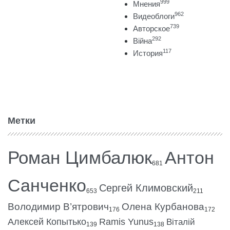
999
Мнения
962
Видеоблоги
739
Авторское
292
Війна
117
История
Метки
Роман Цимбалюк
Антон
681
Санченко
Сергей Климовский
653
211
Володимир В’ятрович
Олена Курбанова
176
172
Алексей Копытько
Ramis Yunus
Віталій
139
138