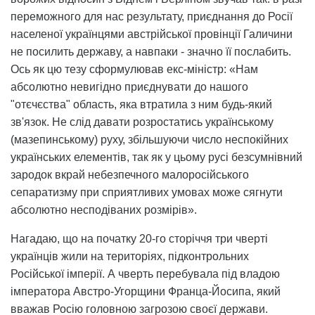
переможного для нас результату, приєднання до Росії
населеної українцями австрійської провінції Галичини
не посилить державу, а навпаки - значно її послабить.
Ось як цю тезу сформулював екс-міністр: «Нам
абсолютно невигідно приєднувати до нашого
"отєчєства" область, яка втратила з ним будь-який
зв'язок. Не слід давати розростатись українському
(мазепинському) руху, збільшуючи число неспокійних
українських елементів, так як у цьому русі безсумнівний
зародок вкрай небезпечного малоросійського
сепаратизму при сприятливих умовах може сягнути
абсолютно несподіваних розмірів».
Нагадаю, що на початку 20-го сторіччя три чверті
українців жили на територіях, підконтрольних
Російської імперії. А чверть перебувала під владою
імператора Австро-Угорщини Франца-Йосипа, який
вважав Росію головною загрозою своєї держави.