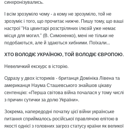
синхронізувались.
І всім зрозуміло чому - а кому не зрозуміло, той не
зрозуміє і того, що прочитає нижче. Пишу тому, що ваші
настрої "На цвинтарі розстріляних ілюзій уже немає
місця для могил." (В. Симоненко), мені не тільки не
подобаються, але й здаються хибними. Поїхали...
ХТО ВОЛОДІЄ УКРАЇНОЮ, ТОЙ ВОЛОДІЄ ЄВРОПОЮ.
Невеличкий екскурс в історію.
Одразу у двох істориків - британця Домініка Лівена та
американця Наума Сташевського знайшов цікаву
сентенцію: «Перша світова війна почалася у тому числі
з причин сутички за долю України».
Зокрема, напередодні початку цієї війни українське
питання сприймалось російської правлячою елітою в
якості однієї з головних загроз статусу країни як великої