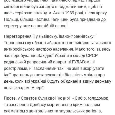
російського управління Галичиною під час Першої
світової війни був занадто швидкоплинним, щоб на
щось серйозно вплинути. Але в 1939 році, після краху
Польщі, більша частина Галичини була приєднана до
сересеру вже на постійній основі.
Перетворення її у Львівську, Івано-Франківську і
Тернопільську області абсолютно не змінило загального
антиросійського настрою населення. Мало того: за весь
час перебування Західної України в складі СРСР
радянський репресивний апарат ні ГУЛАГом, ні
розстрілами, ні засланнями так і не зміг викорчувати
ідеї прагнень до незалежності - більшість мріяла про
день, коли всі українці будуть об'єднані в єдину державу
поза складом імперії.
Проте, у Совєтов були свої "козирі" - Сибір, голодомор
та заселення Донбасу маргинально-кримінальним
елементом з центральних та зауральських регіонів.