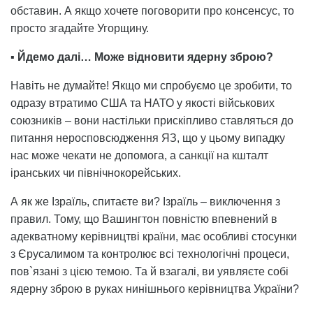
обставин. А якщо хочете поговорити про консенсус, то
просто згадайте Угорщину.
▪️
Йдемо далі… Може відновити ядерну зброю?
Навіть не думайте! Якщо ми спробуємо це зробити, то
одразу втратимо США та НАТО у якості військових
союзників – вони настільки прискіпливо ставляться до
питання неросповсюдження ЯЗ, що у цьому випадку
нас може чекати не допомога, а санкції на кшталт
іранських чи північнокорейських.
А як же Ізраїль, спитаєте ви? Ізраїль – виключення з
правил. Тому, що Вашингтон повністю впевнений в
адекватному керівництві країни, має особливі стосунки
з Єрусалимом та контролює всі технологічні процеси,
пов`язані з цією темою. Та й взагалі, ви уявляєте собі
ядерну зброю в руках нинішнього керівництва України?