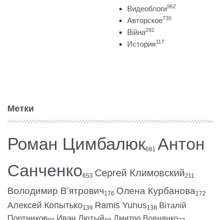
962
Видеоблоги
739
Авторское
292
Війна
117
История
Метки
Роман Цимбалюк
Антон
681
Санченко
Сергей Климовский
653
211
Володимир В’ятрович
Олена Курбанова
176
172
Алексей Копытько
Ramis Yunus
Віталій
139
138
Портников
Иван Лютый
Дмитро Вовнянко