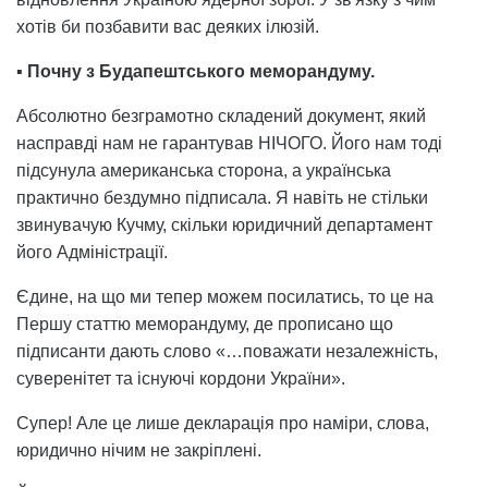
хотів би позбавити вас деяких ілюзій.
▪️
Почну з Будапештського меморандуму.
Абсолютно безграмотно складений документ, який
насправді нам не гарантував НІЧОГО. Його нам тоді
підсунула американська сторона, а українська
практично бездумно підписала. Я навіть не стільки
звинувачую Кучму, скільки юридичний департамент
його Адміністрації.
Єдине, на що ми тепер можем посилатись, то це на
Першу статтю меморандуму, де прописано що
підписанти дають слово «…поважати незалежність,
суверенітет та існуючі кордони України».
Супер! Але це лише декларація про наміри, слова,
юридично нічим не закріплені.