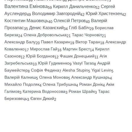
99
98
73
Валентина Емінова
Кирилл Данильченко
Сергей
59
52
Ауслендер
Володимир Завгородній
Юрий Христензен
49
42
42
Костянтин Машовець
Олексій Петров
Валерій
40
40
Прозапас
Денис Казанский
Гліб Бабіч
Борислав
35
34
29
Береза
Олена Добровольська
Тарас Чорновіл
24
21
21
Александр Балу
Павел Казарин
Віктор Таран
Александр
20
19
18
Коваленко
Мирослав Гай
Мартин Брест
Кирилл
17
16
14
Сазонов
Юрій Богданов
Фашик Донецький
Агія
12
12
11
Загребельська
Юрій Гудименко
Vasyl Taras
Андрій
10
9
8
Баумейстер
Софія Федина
Alesha Stupin
Yigal Levin
8
7
5
5
Валерій Калниш
Олена Монова
Александр Кушнарь
5
5
4
Михайло Подоляк
Олена Трибушна
Роман Донік
Акім
4
4
4
Галімов
Катерина Водоносова
Роман Шрайк
Тарас
3
3
3
Березовець
Євген Дикий
3
2