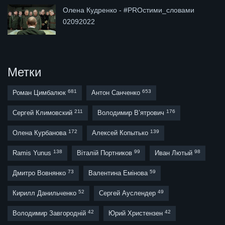
Олена Кудренко - #PROстими_словами
02092022
Метки
681
653
Роман Цимбалюк
Антон Санченко
211
176
Сергей Климовский
Володимир В’ятрович
172
139
Олена Курбанова
Алексей Копытько
138
99
98
Ramis Yunus
Віталій Портников
Иван Лютый
73
59
Дмитро Вовнянко
Валентина Емінова
52
49
Кирилл Данильченко
Сергей Ауслендер
42
42
Володимир Завгородній
Юрий Христензен