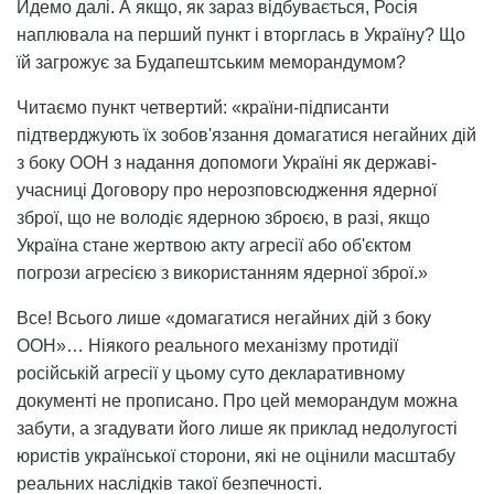
Йдемо далі. А якщо, як зараз відбувається, Росія
наплювала на перший пункт і вторглась в Україну? Що
їй загрожує за Будапештським меморандумом?
Читаємо пункт четвертий: «країни-підписанти
підтверджують їх зобов'язання домагатися негайних дій
з боку ООН з надання допомоги Україні як державі-
учасниці Договору про нерозповсюдження ядерної
зброї, що не володіє ядерною зброєю, в разі, якщо
Україна стане жертвою акту агресії або об'єктом
погрози агресією з використанням ядерної зброї.»
Все! Всього лише «домагатися негайних дій з боку
ООН»… Ніякого реального механізму протидії
російській агресії у цьому суто декларативному
документі не прописано. Про цей меморандум можна
забути, а згадувати його лише як приклад недолугості
юристів української сторони, які не оцінили масштабу
реальних наслідків такої безпечності.