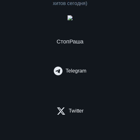
СтопРаша
Telegram
Twitter