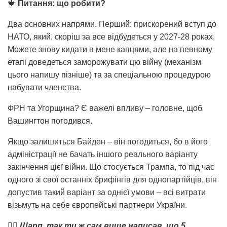
🍁
Питання: що робити?
Два основних напрями. Перший: прискорений вступ до
НАТО, який, скоріш за все відбудеться у 2027-28 роках.
Можете знову кидати в мене капцями, але на певному
етапі доведеться заморожувати цю війну (механізм
цього напишу пізніше) та за спеціальною процедурою
набувати членства.
ФРН та Угорщина? Є важелі впливу – головне, щоб
Вашингтон погодився.
Якщо залишиться Байден – він погодиться, бо в його
адміністрації не бачать іншого реального варіанту
закінчення цієї війни. Що стосується Трампа, то під час
одного зі свої останніх брифінгів для однопартійців, він
допустив такий варіант за однієї умови – всі витрати
візьмуть на себе європейські партнери України.
🤷‍♂️
Шарп, так ти ж сам вище написав, що 5