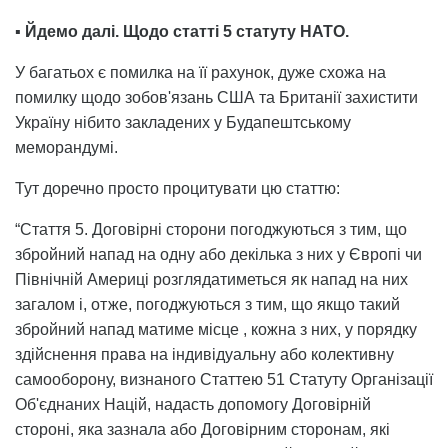
▪️
Йдемо далі. Щодо статті 5 статуту НАТО.
У багатьох є помилка на її рахунок, дуже схожа на
помилку щодо зобов'язань США та Британії захистити
Україну нібито закладених у Будапештському
меморандумі.
Тут доречно просто процитувати цю статтю:
“Стаття 5. Договірні сторони погоджуються з тим, що
збройний напад на одну або декілька з них у Європі чи
Північній Америці розглядатиметься як напад на них
загалом і, отже, погоджуються з тим, що якщо такий
збройний напад матиме місце , кожна з них, у порядку
здійснення права на індивідуальну або колективну
самооборону, визнаного Статтею 51 Статуту Організації
Об'єднаних Націй, надасть допомогу Договірній
стороні, яка зазнала або Договірним сторонам, які