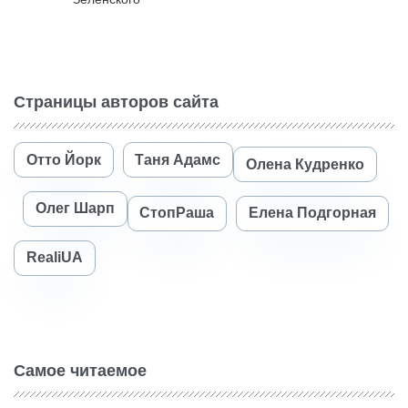
Страницы авторов сайта
Отто Йорк
Таня Адамс
Олена Кудренко
Олег Шарп
СтопРаша
Елена Подгорная
RealiUA
Самое читаемое