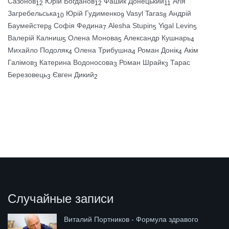
Сазонов
Юрій Богданов
Фашик Донецький
Агія
12
12
11
Загребельська
Юрій Гудименко
Vasyl Taras
Андрій
10
9
8
Баумейстер
Софія Федина
Alesha Stupin
Yigal Levin
8
7
5
5
Валерій Калниш
Олена Монова
Александр Кушнарь
5
5
4
Михайло Подоляк
Олена Трибушна
Роман Донік
Акім
4
4
4
Галімов
Катерина Водоносова
Роман Шрайк
Тарас
3
3
3
Березовець
Євген Дикий
3
2
Случайные записи
Виталий Портников - Формула здравого