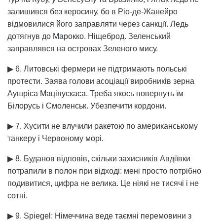
залишився без керосину, бо в Ріо-де-Жанейро
відмовилися його заправляти через санкції. Ледь
дотягнув до Марокко. Ніщеброд. Зеленський
заправлявся на островах Зеленого мису.
▶ 6. Литовські фермери не підтримають польські
протести. Заява голови асоціації виробників зерна
Аушріса Маціяускаса. Треба якось повернуть їм
Білорусь і Смоленськ. Убезпечити кордони.
▶ 7. Хусити не влучили ракетою по американському
танкеру і Червоному морі.
▶ 8. Буданов відповів, скільки захисників Авдіївки
потрапили в полон при відході: мені просто потрібно
подивитися, цифра не велика. Це ніякі не тисячі і не
сотні.
▶ 9. Spiegel: Німеччина веде таємні перемовини з