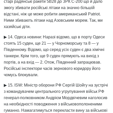
старі радянські ракети 5В28 до ЗРК С-200 що й дало
змогу збивати російські літаки на значно більшій
відстані, ніж це може робити американський Patriot.
Ними збивають літаки над Азовським морем. Так, ми
хазяйські діти.
▶ 14. Одеса новини: Наразі відомо, що в порту Одеси
стоять 15 суден, ще 21 — у Чорноморську та 8 — у
Південному. Відомо, що серед усіх суден є два хімічні
танкери. Крім того, ще 9 суден прямують на вихід з
портів, а на вхід — 2. Отож, Південний запрацював.
Російські інспектори часів зернового коридору його
чомусь блокували.
▶ 15. ISW: Міністр оборони РФ Сергій Шойгу на зустрічі
з командувачем центрального угрупування військ РФ
генерал-полковником Андрієм Мордвічевим наголосив
на необхідності поводження з військовополоненими
гуманно. Намагатимуться перекласти вину за військові