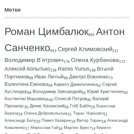
Метки
Роман Цимбалюк
Антон
681
Санченко
Сергей Климовский
653
211
Володимир В’ятрович
Олена Курбанова
176
172
Алексей Копытько
Ramis Yunus
Віталій
139
138
Портников
Иван Лютый
Дмитро Вовнянко
99
98
73
Валентина Емінова
Кирилл Данильченко
Сергей
59
52
Ауслендер
Володимир Завгородній
Юрий Христензен
49
42
42
Костянтин Машовець
Олексій Петров
Валерій
40
40
Прозапас
Денис Казанский
Гліб Бабіч
Борислав
35
34
29
Береза
Олена Добровольська
Тарас Чорновіл
24
21
21
Александр Балу
Павел Казарин
Віктор Таран
Александр
20
19
18
Коваленко
Мирослав Гай
Мартин Брест
Кирилл
17
16
14