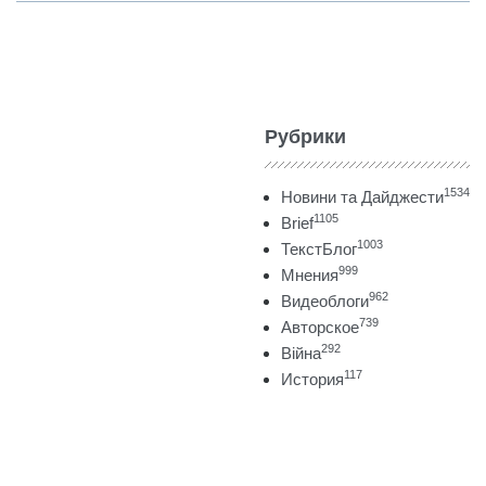
Рубрики
1534
Новини та Дайджести
1105
Brief
1003
ТекстБлог
999
Мнения
962
Видеоблоги
739
Авторское
292
Війна
117
История