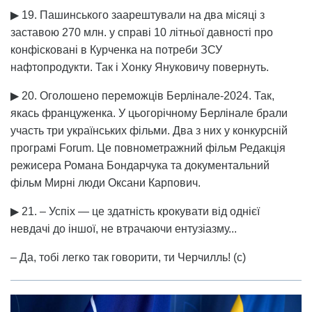
▶ 19. Пашинського заарештували на два місяці з
заставою 270 млн. у справі 10 літньої давності про
конфісковані в Курченка на потреби ЗСУ
нафтопродукти. Так і Хонку Януковичу повернуть.
▶ 20. Оголошено переможців Берлінале-2024. Так,
якась француженка. У цьогорічному Берлінале брали
участь три українських фільми. Два з них у конкурсній
програмі Forum. Це повнометражний фільм Редакція
режисера Романа Бондарчука та документальний
фільм Мирні люди Оксани Карпович.
▶ 21. – Успіх — це здатність крокувати від однієї
невдачі до іншої, не втрачаючи ентузіазму...
– Да, тобі легко так говорити, ти Черчилль! (с)