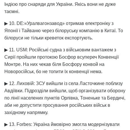
Індією про снаряди для України. Якісь вони не дуже
таємні.
▶ 10. DE:«Уралвагонзавод» отримав електроніку з
Японії і Тайваню через білоруську компанію в Китаї. То
білоруси не тільки креветок експортують.
▶ 11. USM: Російські судна з військовим вантажем з
Сирії пройшли протокою Босфор всупереч Конвенції
Монтре. На них чекав біля Босфору конвой на
Новоросійськ, бо не топити їх конвенції нема.
▶ 12. Лиховій: ЗСУ вийшли із села Ласточкине поблизу
Авдіївки. Підрозділи вийшли, щоб організувати оборону
по лінії населених пунктів Орлівка, Тоненьке та Бердичі,
аби не допустити просування російських військ в
західному напрямку.
▶ 13. Forbes: Україна ймовірно змогла модернізувати