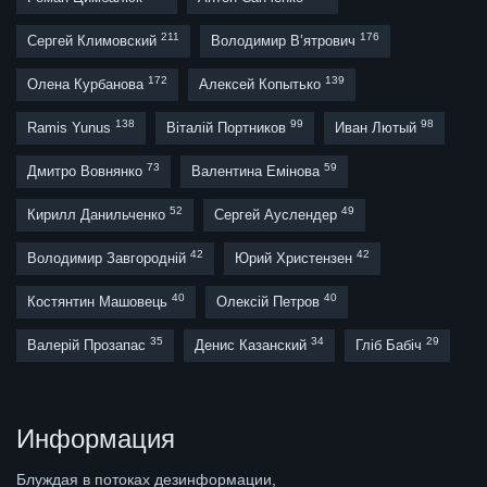
211
176
Сергей Климовский
Володимир В’ятрович
172
139
Олена Курбанова
Алексей Копытько
138
99
98
Ramis Yunus
Віталій Портников
Иван Лютый
73
59
Дмитро Вовнянко
Валентина Емінова
52
49
Кирилл Данильченко
Сергей Ауслендер
42
42
Володимир Завгородній
Юрий Христензен
40
40
Костянтин Машовець
Олексій Петров
35
34
29
Валерій Прозапас
Денис Казанский
Гліб Бабіч
Информация
Блуждая в потоках дезинформации,