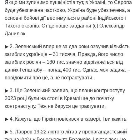
Якщо ми зупинимо пушкіністів тут, в Україні, то Європа
буде убезпечена частково, Україна буде убезпечена, а
основні бойові дії вестимуться в районі Індійського і
Тихого океанів. От це наше завдання (с) Олександр
Данилюк
▶ 2. Зеленський вперше за два роки озвучив кількість
загиблих українців – 31 тисяча. Правда, його число
загиблих росіян – 180 тис. значно відрізняється від
даних Генштабу – понад 400 тис. Однак, моя задача –
повідомити про це, а не потрактувати.
▶ 3. Ще Зеленський заявив, що плани контрнаступу
2023 році були на столі в Кремлі ще до початку
контрнаступу. Теж не беруся це трактувати.
▶ 4. Кажуть, що Гіркін повісився в камері. І ви кажіть.
▶ 5. Лавров 19-22 лютого літав у пропагандистський
тур на Кубу, у Венесуелу та Бразилію, і літак ледь не