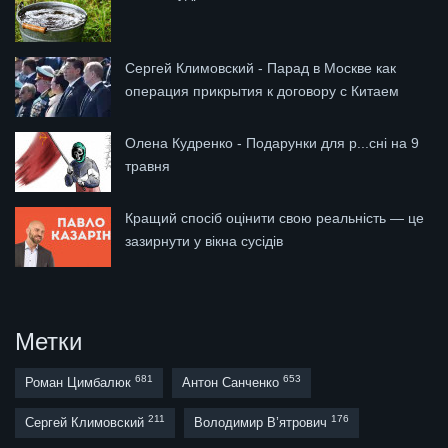
Сергей Климовский - Парад в Москве как
операция прикрытия к договору с Китаем
Олена Кудренко - Подарунки для р...сні на 9
травня
Кращий спосіб оцінити свою реальність — це
зазирнути у вікна сусідів
Метки
681
653
Роман Цимбалюк
Антон Санченко
211
176
Сергей Климовский
Володимир В’ятрович