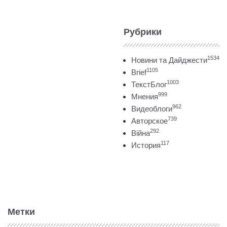
Рубрики
1534
Новини та Дайджести
1105
Brief
1003
ТекстБлог
999
Мнения
962
Видеоблоги
739
Авторское
292
Війна
117
История
Метки