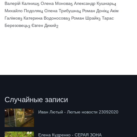
Валерій Калниш
Олена Монова
Александр Кушнарь
5
5
4
Михайло Подоляк
Олена Трибушна
Роман Донік
Акім
4
4
4
Галімов
Катерина Водоносова
Роман Шрайк
Тарас
3
3
3
Березовець
Євген Дикий
3
2
Случайные записи
Иван Лютый - Лютые новости 23092020
Елена Кудренко - СЕРАЯ ЗОНА