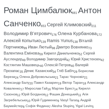
Роман Цимбалюк
Антон
681
Санченко
Сергей Климовский
653
211
Володимир В’ятрович
Олена Курбанова
176
172
Алексей Копытько
Ramis Yunus
Віталій
139
138
Портников
Иван Лютый
Дмитро Вовнянко
99
98
73
Валентина Емінова
Кирилл Данильченко
Сергей
59
52
Ауслендер
Володимир Завгородній
Юрий Христензен
49
42
42
Костянтин Машовець
Олексій Петров
Валерій
40
40
Прозапас
Денис Казанский
Гліб Бабіч
Борислав
35
34
29
Береза
Олена Добровольська
Тарас Чорновіл
24
21
21
Александр Балу
Павел Казарин
Віктор Таран
Александр
20
19
18
Коваленко
Мирослав Гай
Мартин Брест
Кирилл
17
16
14
Сазонов
Юрій Богданов
Фашик Донецький
Агія
12
12
11
Загребельська
Юрій Гудименко
Vasyl Taras
Андрій
10
9
8
Баумейстер
Софія Федина
Alesha Stupin
Yigal Levin
8
7
5
5