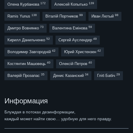
172
139
Олена Курбанова
Алексей Копытько
138
99
98
Ramis Yunus
Віталій Портников
Иван Лютый
73
59
Дмитро Вовнянко
Валентина Емінова
52
49
Кирилл Данильченко
Сергей Ауслендер
42
42
Володимир Завгородній
Юрий Христензен
40
40
Костянтин Машовець
Олексій Петров
35
34
29
Валерій Прозапас
Денис Казанский
Гліб Бабіч
Информация
Блуждая в потоках дезинформации,
каждый может найти свою… удобную для него правду.