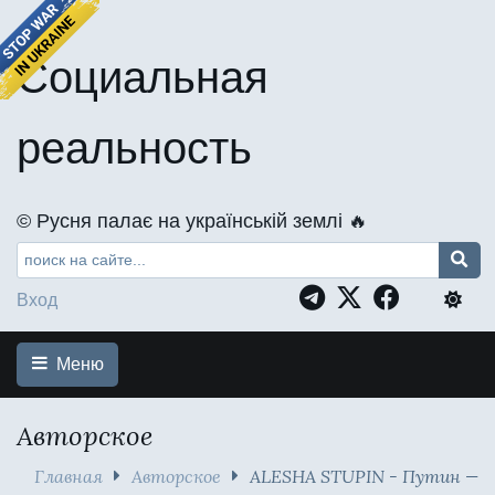
Социальная
реальность
©️ Русня палає на українській землі 🔥
Вход
Меню
Авторское
Главная
Авторское
ALESHA STUPIN - Путин —