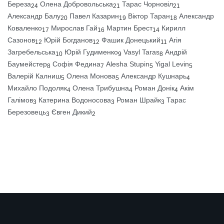
Береза
Олена Добровольська
Тарас Чорновіл
24
21
21
Александр Балу
Павел Казарин
Віктор Таран
Александр
20
19
18
Коваленко
Мирослав Гай
Мартин Брест
Кирилл
17
16
14
Сазонов
Юрій Богданов
Фашик Донецький
Агія
12
12
11
Загребельська
Юрій Гудименко
Vasyl Taras
Андрій
10
9
8
Баумейстер
Софія Федина
Alesha Stupin
Yigal Levin
8
7
5
5
Валерій Калниш
Олена Монова
Александр Кушнарь
5
5
4
Михайло Подоляк
Олена Трибушна
Роман Донік
Акім
4
4
4
Галімов
Катерина Водоносова
Роман Шрайк
Тарас
3
3
3
Березовець
Євген Дикий
3
2