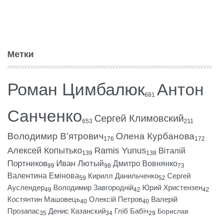
Метки
Роман Цимбалюк
Антон
681
Санченко
Сергей Климовский
653
211
Володимир В’ятрович
Олена Курбанова
176
172
Алексей Копытько
Ramis Yunus
Віталій
139
138
Портников
Иван Лютый
Дмитро Вовнянко
99
98
73
Валентина Емінова
Кирилл Данильченко
Сергей
59
52
Ауслендер
Володимир Завгородній
Юрий Христензен
49
42
42
Костянтин Машовець
Олексій Петров
Валерій
40
40
Прозапас
Денис Казанский
Гліб Бабіч
Борислав
35
34
29