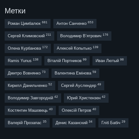
Метки
681
653
Роман Цимбалюк
Антон Санченко
211
176
Сергей Климовский
Володимир В’ятрович
172
139
Олена Курбанова
Алексей Копытько
138
99
98
Ramis Yunus
Віталій Портников
Иван Лютый
73
59
Дмитро Вовнянко
Валентина Емінова
52
49
Кирилл Данильченко
Сергей Ауслендер
42
42
Володимир Завгородній
Юрий Христензен
40
40
Костянтин Машовець
Олексій Петров
35
34
29
Валерій Прозапас
Денис Казанский
Гліб Бабіч