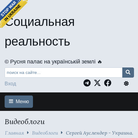
Социальная
реальность
©️ Русня палає на українській землі 🔥
Вход
Меню
Видеоблоги
Главная
Видеоблоги
Сергей Ауслендер - Украина.