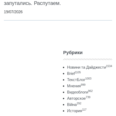
запутались. Распутаем.
19/07/2026
Рубрики
1534
Новини та Дайджести
1105
Brief
1003
ТекстБлог
999
Мнения
962
Видеоблоги
739
Авторское
292
Війна
117
История