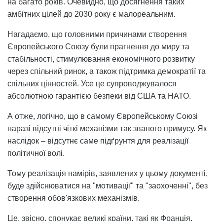
на багато років. Очевидно, що досягнення таких
амбітних цілей до 2030 року є малореальним.
Нагадаємо, що головними причинами створення
Європейського Союзу були прагнення до миру та
стабільності, стимулювання економічного розвитку
через спільний ринок, а також підтримка демократії та
спільних цінностей. Усе це супроводжувалося
абсолютною гарантією безпеки від США та НАТО.
А отже, логічно, що в самому Європейському Союзі
наразі відсутні чіткі механізми так званого примусу. Як
наслідок – відсутнє саме підґрунтя для реалізації
політичної волі.
Тому реалізація намірів, заявлених у цьому документі,
буде здійснюватися на "мотивації" та "заохоченні", без
створення обов'язкових механізмів.
Це, звісно, спонукає великі країни, такі як Франція,