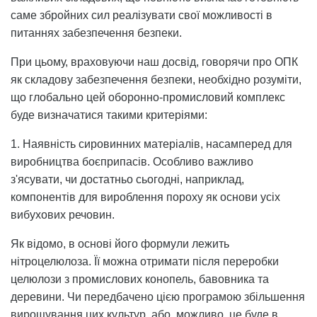
саме збройних сил реалізувати свої можливості в
питаннях забезпечення безпеки.
При цьому, враховуючи наш досвід, говорячи про ОПК
як складову забезпечення безпеки, необхідно розуміти,
що глобально цей оборонно-промисловий комплекс
буде визначатися такими критеріями:
1. Наявність сировинних матеріалів, насамперед для
виробництва боєприпасів. Особливо важливо
з'ясувати, чи достатньо сьогодні, наприклад,
компонентів для вироблення пороху як основи усіх
вибухових речовин.
Як відомо, в основі його формули лежить
нітроцелюлоза. Її можна отримати після переробки
целюлози з промислових конопель, бавовника та
деревини. Чи передбачено цією програмою збільшення
вирощування цих культур, або, можливо, це буде в