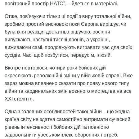
повітряний простір НАТО", – йдеться в матеріалі.
Отже, пов'язуючи тільки ці події з виру тотальної війни,
зробимо простий висновок: поки Європа вирішує, чи
була їхня реакція достатньо рішучою, росіяни
випускають наступні тисячі дронів, а українці,
виживаючи самі, продовжують вигравати час для своїх
сусідів. Час, щоб позбутися, передусім, ілюзій.
Вкотре повторюся, чотири роки бойових дій
окреслюють революційні зміни у військовій справі. Вже
зараз можна впевнено сказати про появу нового типу
війни та кардинальних змін воєнного мистецтва на все
XXI століття.
Одна з головних особливостей такої війни – що жодна
країна світу не здатна самостійно витримати сучасний
рівень інтенсивності бойових дій та повністю
задовольнити увесь комплекс оборонних потреб.