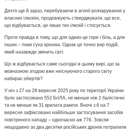
Дехто ще й зараз, перебуваючи в агонії розчарування у
власних ілюзіях, продовжують стверджувати, що все,
що відбувається, це лише тих ілюзій і стосується.
Проте правда в тому, що для одних це горе і біль, а для
інших – поки суха хроніка. Однак це точно вир подій,
який назавжди змінить світ.
Що ж відбувається саме сьогодні в цьому вирі, що за
мовчазною згодою вже неіснуючого старого світу
набирає обертів?
У ніч з 27 на 28 вересня 2025 року по території України
було застосовано 552 БпЛА, не менше ніж 2 балістичні
та не менше як 31 крилата ракети. Вночі з 6 на 7
вересня зафіксовано найбільше застосування засобів
повітряного нападу – одночасно аж 776. Зовсім
нещодавно зо два десятки російських дронів потрапили