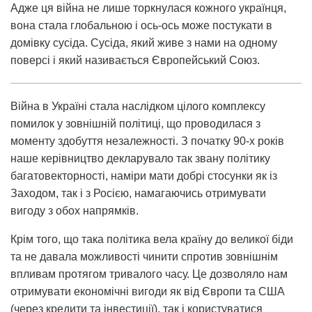
Адже ця війна не лише торкнулася кожного українця,
вона стала глобальною і ось-ось може постукати в
домівку сусіда. Сусіда, який живе з нами на одному
поверсі і який називається Європейський Союз.
Війна в Україні стала наслідком цілого комплексу
помилок у зовнішній політиці, що проводилася з
моменту здобуття незалежності. З початку 90-х років
наше керівництво декларувало так звану політику
багатовекторності, наміри мати добрі стосунки як із
Заходом, так і з Росією, намагаючись отримувати
вигоду з обох напрямків.
Крім того, що така політика вела країну до великої біди
та не давала можливості чинити спротив зовнішнім
впливам протягом тривалого часу. Це дозволяло нам
отримувати економічні вигоди як від Європи та США
(через кредити та інвестиції), так і користуватися