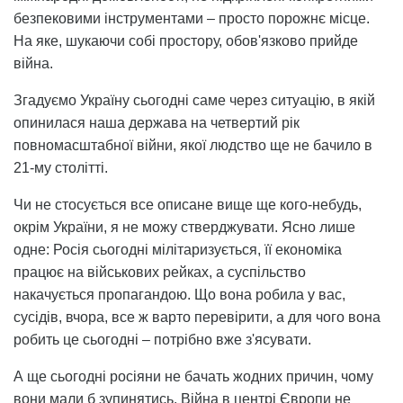
безпековими інструментами – просто порожнє місце.
На яке, шукаючи собі простору, обов'язково прийде
війна.
Згадуємо Україну сьогодні саме через ситуацію, в якій
опинилася наша держава на четвертий рік
повномасштабної війни, якої людство ще не бачило в
21-му столітті.
Чи не стосується все описане вище ще кого-небудь,
окрім України, я не можу стверджувати. Ясно лише
одне: Росія сьогодні мілітаризується, її економіка
працює на військових рейках, а суспільство
накачується пропагандою. Що вона робила у вас,
сусідів, вчора, все ж варто перевірити, а для чого вона
робить це сьогодні – потрібно вже з'ясувати.
А ще сьогодні росіяни не бачать жодних причин, чому
вони мали б зупинятись. Війна в центрі Європи не