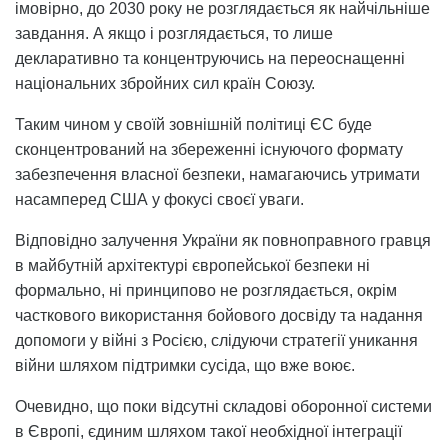
імовірно, до 2030 року не розглядається як найчільніше
завдання. А якщо і розглядається, то лише
декларативно та концентруючись на переоснащенні
національних збройних сил країн Союзу.
Таким чином у своїй зовнішній політиці ЄС буде
сконцентрований на збереженні існуючого формату
забезпечення власної безпеки, намагаючись утримати
насамперед США у фокусі своєї уваги.
Відповідно залучення України як повноправного гравця
в майбутній архітектурі європейської безпеки ні
формально, ні принципово не розглядається, окрім
часткового використання бойового досвіду та надання
допомоги у війні з Росією, слідуючи стратегії уникання
війни шляхом підтримки сусіда, що вже воює.
Очевидно, що поки відсутні складові оборонної системи
в Європі, єдиним шляхом такої необхідної інтеграції