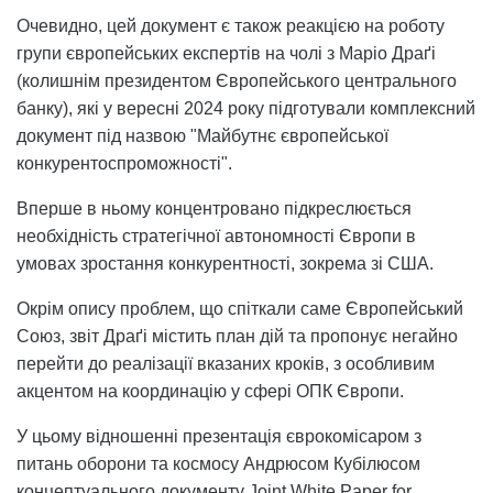
Очевидно, цей документ є також реакцією на роботу
групи європейських експертів на чолі з Маріо Драґі
(колишнім президентом Європейського центрального
банку), які у вересні 2024 року підготували комплексний
документ під назвою "Майбутнє європейської
конкурентоспроможності".
Вперше в ньому концентровано підкреслюється
необхідність стратегічної автономності Європи в
умовах зростання конкурентності, зокрема зі США.
Окрім опису проблем, що спіткали саме Європейський
Союз, звіт Драґі містить план дій та пропонує негайно
перейти до реалізації вказаних кроків, з особливим
акцентом на координацію у сфері ОПК Європи.
У цьому відношенні презентація єврокомісаром з
питань оборони та космосу Андрюсом Кубілюсом
концептуального документу Joint White Paper for