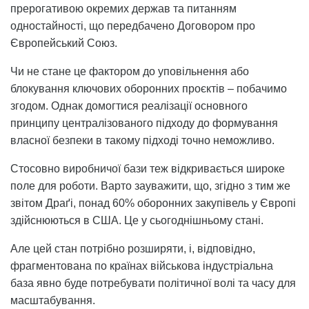
прерогативою окремих держав та питанням
одностайності, що передбачено Договором про
Європейський Союз.
Чи не стане це фактором до уповільнення або
блокування ключових оборонних проєктів – побачимо
згодом. Однак домогтися реалізації основного
принципу централізованого підходу до формування
власної безпеки в такому підході точно неможливо.
Стосовно виробничої бази теж відкривається широке
поле для роботи. Варто зауважити, що, згідно з тим же
звітом Драґі, понад 60% оборонних закупівель у Європі
здійснюються в США. Це у сьогоднішньому стані.
Але цей стан потрібно розширяти, і, відповідно,
фрагментована по країнах військова індустріальна
база явно буде потребувати політичної волі та часу для
масштабування.