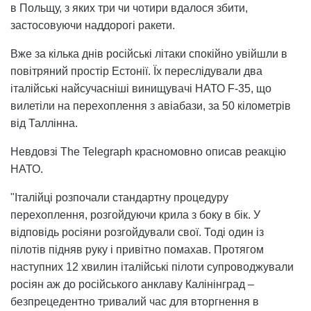
в Польщу, з яких три чи чотири вдалося збити,
застосовуючи наддорогі ракети.
Вже за кілька днів російські літаки спокійно увійшли в
повітряний простір Естонії. Їх переслідували два
італійські найсучасніші винищувачі НАТО F-35, що
вилетіли на перехоплення з авіабази, за 50 кілометрів
від Таллінна.
Невдовзі The Telegraph красномовно описав реакцію
НАТО.
"Італійці розпочали стандартну процедуру
перехоплення, розгойдуючи крила з боку в бік. У
відповідь росіяни розгойдували свої. Тоді один із
пілотів підняв руку і привітно помахав. Протягом
наступних 12 хвилин італійські пілоти супроводжували
росіян аж до російського анклаву Калінінград –
безпрецедентно тривалий час для вторгнення в