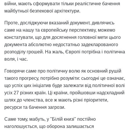
війни, мають сформувати тільки реалістичне бачення
майбутньої безпекової архітектури.
Проте, досліджуючи вказаний документ, дивлячись
саме на нашу та європейську перспективу, можемо
констатувати, що для досягнення головної мети цього
документа абсолютно недостатньо задекларованого
розподілу грошей. На жаль, Європі потрібна і політична
воля, і час.
Говорячи саме про політичну волю як основний рушій
такого прогресу, потрібно розуміти: сьогодні це означає,
що успіх цих ініціатив буде залежати від політичної волі
усіх 27 різних країн. Ці країни, пройшовши надскладний
шлях до членства, все ж мають різні пріоритети,
ресурси та бачення загрози.
Саме тому, мабуть, у "Білій книзі" постійно
наголошується, що оборона залишається