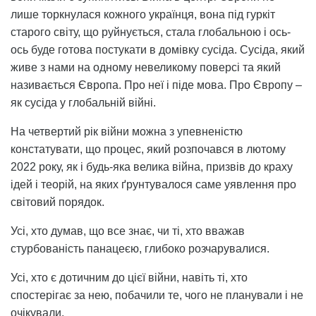
лише торкнулася кожного українця, вона під гуркіт
старого світу, що руйнується, стала глобальною і ось-
ось буде готова постукати в домівку сусіда. Сусіда, який
живе з нами на одному невеликому поверсі та який
називається Європа. Про неї і піде мова. Про Європу –
як сусіда у глобальній війні.
На четвертий рік війни можна з упевненістю
констатувати, що процес, який розпочався в лютому
2022 року, як і будь-яка велика війна, призвів до краху
ідей і теорій, на яких ґрунтувалося саме уявлення про
світовий порядок.
Усі, хто думав, що все знає, чи ті, хто вважав
стурбованість панацеєю, глибоко розчарувалися.
Усі, хто є дотичним до цієї війни, навіть ті, хто
спостерігає за нею, побачили те, чого не планували і не
очікували.