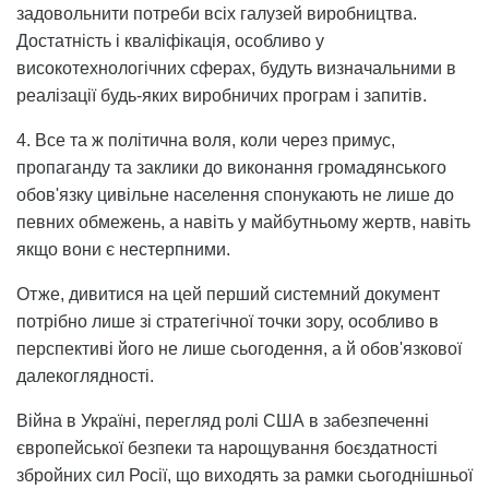
задовольнити потреби всіх галузей виробництва.
Достатність і кваліфікація, особливо у
високотехнологічних сферах, будуть визначальними в
реалізації будь-яких виробничих програм і запитів.
4. Все та ж політична воля, коли через примус,
пропаганду та заклики до виконання громадянського
обов'язку цивільне населення спонукають не лише до
певних обмежень, а навіть у майбутньому жертв, навіть
якщо вони є нестерпними.
Отже, дивитися на цей перший системний документ
потрібно лише зі стратегічної точки зору, особливо в
перспективі його не лише сьогодення, а й обов'язкової
далекоглядності.
Війна в Україні, перегляд ролі США в забезпеченні
європейської безпеки та нарощування боєздатності
збройних сил Росії, що виходять за рамки сьогоднішньої