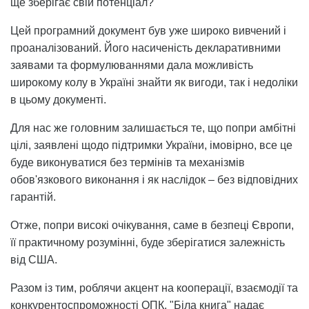
ще зберігає свій потенціал?
Цей програмний документ був уже широко вивчений і
проаналізований. Його насиченість декларативними
заявами та формулюваннями дала можливість
широкому колу в Україні знайти як вигоди, так і недоліки
в цьому документі.
Для нас же головним залишається те, що попри амбітні
цілі, заявлені щодо підтримки України, імовірно, все це
буде виконуватися без термінів та механізмів
обов'язкового виконання і як наслідок – без відповідних
гарантій.
Отже, попри високі очікування, саме в безпеці Європи,
її практичному розумінні, буде зберігатися залежність
від США.
Разом із тим, роблячи акцент на кооперації, взаємодії та
конкурентоспроможності ОПК, "Біла книга" надає