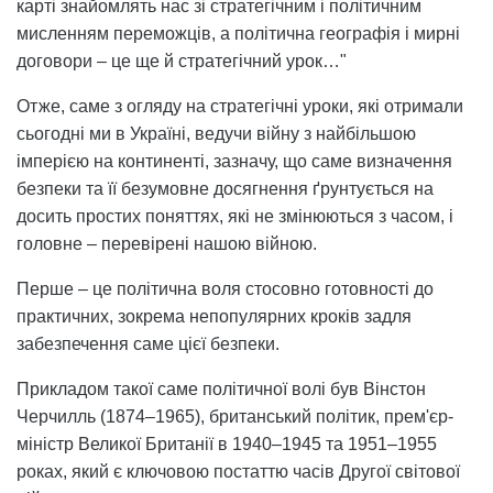
карті знайомлять нас зі стратегічним і політичним
мисленням переможців, а політична географія і мирні
договори – це ще й стратегічний урок…"
Отже, саме з огляду на стратегічні уроки, які отримали
сьогодні ми в Україні, ведучи війну з найбільшою
імперією на континенті, зазначу, що саме визначення
безпеки та її безумовне досягнення ґрунтується на
досить простих поняттях, які не змінюються з часом, і
головне – перевірені нашою війною.
Перше – це політична воля стосовно готовності до
практичних, зокрема непопулярних кроків задля
забезпечення саме цієї безпеки.
Прикладом такої саме політичної волі був Вінстон
Черчилль (1874–1965), британський політик, прем'єр-
міністр Великої Британії в 1940–1945 та 1951–1955
роках, який є ключовою постаттю часів Другої світової