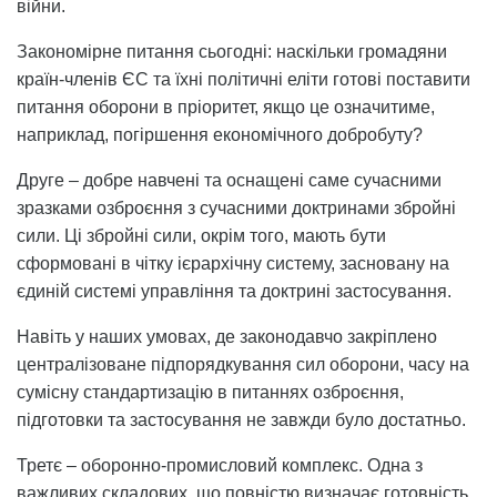
війни.
Закономірне питання сьогодні: наскільки громадяни
країн-членів ЄС та їхні політичні еліти готові поставити
питання оборони в пріоритет, якщо це означитиме,
наприклад, погіршення економічного добробуту?
Друге – добре навчені та оснащені саме сучасними
зразками озброєння з сучасними доктринами збройні
сили. Ці збройні сили, окрім того, мають бути
сформовані в чітку ієрархічну систему, засновану на
єдиній системі управління та доктрині застосування.
Навіть у наших умовах, де законодавчо закріплено
централізоване підпорядкування сил оборони, часу на
сумісну стандартизацію в питаннях озброєння,
підготовки та застосування не завжди було достатньо.
Третє – оборонно-промисловий комплекс. Одна з
важливих складових, що повністю визначає готовність