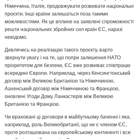
Німеччина, Італія, продовжувати розвивати національні
проєкти. Інші країни залишаться поза такими
можливостями. Як це вплине на заявлені спроможності
решти національних збройних сил країн ЄС, наразі
невідомо.
Дивлячись на реалізацію такого проєкту, варто
звернути увагу і на те, що попри залишення НАТО
пріоритетом для безпеки, ЄС вже розвиває співпрацю
всередині Європи. Наприклад, через Кенсингтонський
договір між Великою Британією та Німеччиною,
Аахенський договір між Німеччиною та Францією,
оновлені Угоди Дому Ланкастерів між Великою
Британією та Францією.
Чи враховані ці договори в майбутньому баченні і яка,
наприклад, роль Великобританії, що не є членом ЄС,
проте розташована на європейському континенті і все