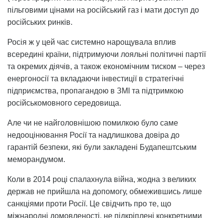
пільговими цінами на російський газ і мати доступ до
російських ринків.
Росія ж у цей час системно нарощувала вплив
всередині країни, підтримуючи лояльні політичні партії
та окремих діячів, а також економічним тиском – через
енергоносії та вкладаючи інвестиції в стратегічні
підприємства, пропагандою в ЗМІ та підтримкою
російськомовного середовища.
Але чи не найголовнішою помилкою було саме
недооцінювання Росії та надлишкова довіра до
гарантій безпеки, які були закладені Будапештським
меморандумом.
Коли в 2014 році спалахнула війна, жодна з великих
держав не прийшла на допомогу, обмежившись лише
санкціями проти Росії. Це свідчить про те, що
міжнародні домовленості, не підкріплені конкретними