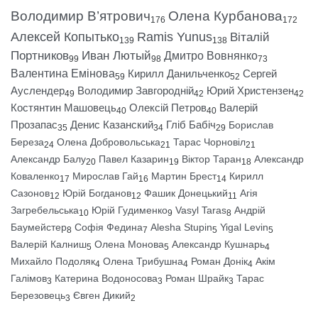
Володимир В’ятрович
Олена Курбанова
176
172
Алексей Копытько
Ramis Yunus
Віталій
139
138
Портников
Иван Лютый
Дмитро Вовнянко
99
98
73
Валентина Емінова
Кирилл Данильченко
Сергей
59
52
Ауслендер
Володимир Завгородній
Юрий Христензен
49
42
42
Костянтин Машовець
Олексій Петров
Валерій
40
40
Прозапас
Денис Казанский
Гліб Бабіч
Борислав
35
34
29
Береза
Олена Добровольська
Тарас Чорновіл
24
21
21
Александр Балу
Павел Казарин
Віктор Таран
Александр
20
19
18
Коваленко
Мирослав Гай
Мартин Брест
Кирилл
17
16
14
Сазонов
Юрій Богданов
Фашик Донецький
Агія
12
12
11
Загребельська
Юрій Гудименко
Vasyl Taras
Андрій
10
9
8
Баумейстер
Софія Федина
Alesha Stupin
Yigal Levin
8
7
5
5
Валерій Калниш
Олена Монова
Александр Кушнарь
5
5
4
Михайло Подоляк
Олена Трибушна
Роман Донік
Акім
4
4
4
Галімов
Катерина Водоносова
Роман Шрайк
Тарас
3
3
3
Березовець
Євген Дикий
3
2