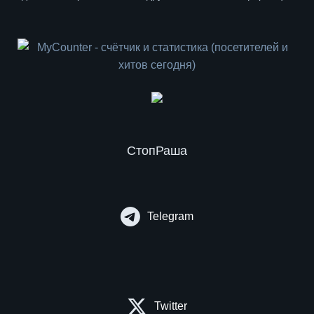
СтопРаша
Telegram
Twitter