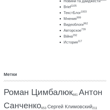
Новини та Дайджести
1105
Brief
1003
ТекстБлог
999
Мнения
962
Видеоблоги
739
Авторское
292
Війна
117
История
Метки
Роман Цимбалюк
Антон
681
Санченко
Сергей Климовский
653
211