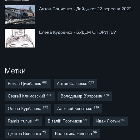
Антон Санченко - Дайджест 22 вересня 2022
Елена Кудренко - БУДЕМ СПОРИТЬ?
Метки
681
653
Роман Цимбалюк
Антон Санченко
211
176
Сергей Климовский
Володимир В’ятрович
172
139
Олена Курбанова
Алексей Копытько
138
99
98
Ramis Yunus
Віталій Портников
Иван Лютый
73
59
Дмитро Вовнянко
Валентина Емінова