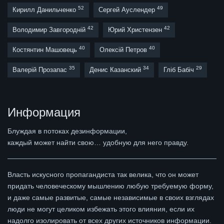
52
49
Кирилл Данильченко
Сергей Ауслендер
42
42
Володимир Завгородній
Юрий Христензен
40
40
Костянтин Машовець
Олексій Петров
35
34
29
Валерій Прозапас
Денис Казанский
Гліб Бабіч
Информация
Блуждая в потоках дезинформации,
каждый может найти свою… удобную для него правду.
Власть искусного пропагандиста так велика, что он может
придать человеческому мышлению любую требуемую форму,
и даже самые развитые, самые независимые в своих взглядах
люди не могут целиком избежать этого влияния, если их
надолго изолировать от всех других источников информации.