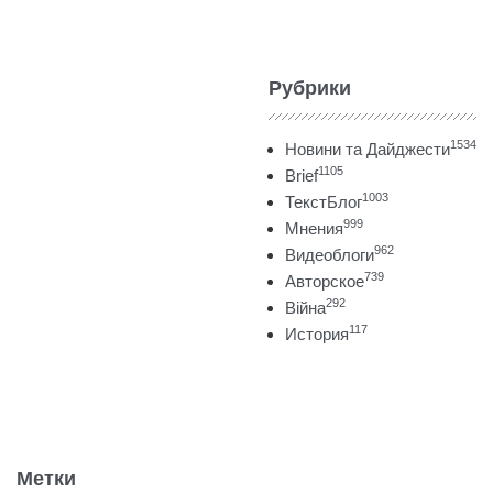
Рубрики
1534
Новини та Дайджести
1105
Brief
1003
ТекстБлог
999
Мнения
962
Видеоблоги
739
Авторское
292
Війна
117
История
Метки