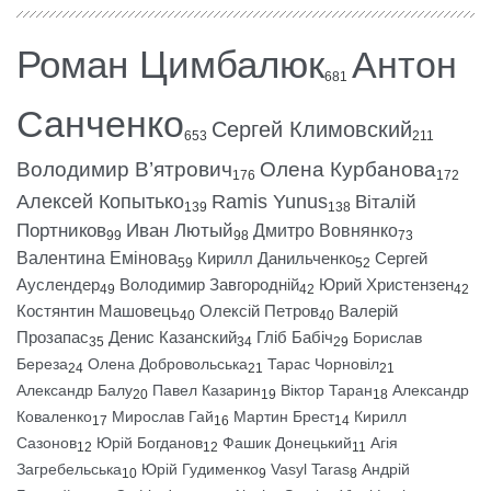
Роман Цимбалюк
Антон
681
Санченко
Сергей Климовский
653
211
Володимир В’ятрович
Олена Курбанова
176
172
Алексей Копытько
Ramis Yunus
Віталій
139
138
Портников
Иван Лютый
Дмитро Вовнянко
99
98
73
Валентина Емінова
Кирилл Данильченко
Сергей
59
52
Ауслендер
Володимир Завгородній
Юрий Христензен
49
42
42
Костянтин Машовець
Олексій Петров
Валерій
40
40
Прозапас
Денис Казанский
Гліб Бабіч
Борислав
35
34
29
Береза
Олена Добровольська
Тарас Чорновіл
24
21
21
Александр Балу
Павел Казарин
Віктор Таран
Александр
20
19
18
Коваленко
Мирослав Гай
Мартин Брест
Кирилл
17
16
14
Сазонов
Юрій Богданов
Фашик Донецький
Агія
12
12
11
Загребельська
Юрій Гудименко
Vasyl Taras
Андрій
10
9
8