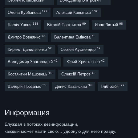
Сергей Климовский
Володимир В’ятрович
172
139
Олена Курбанова
Алексей Копытько
138
99
98
Ramis Yunus
Віталій Портников
Иван Лютый
73
59
Дмитро Вовнянко
Валентина Емінова
52
49
Кирилл Данильченко
Сергей Ауслендер
42
42
Володимир Завгородній
Юрий Христензен
40
40
Костянтин Машовець
Олексій Петров
35
34
29
Валерій Прозапас
Денис Казанский
Гліб Бабіч
Информация
Блуждая в потоках дезинформации,
каждый может найти свою… удобную для него правду.