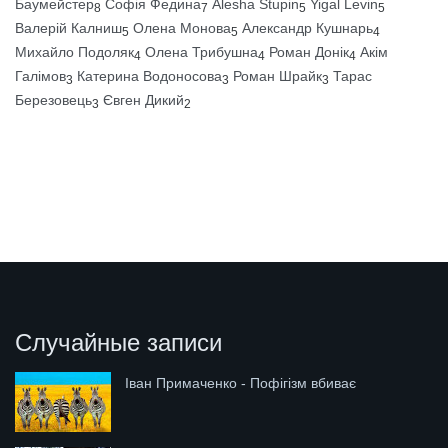
Баумейстер
Софія Федина
Alesha Stupin
Yigal Levin
8
7
5
5
Валерій Калниш
Олена Монова
Александр Кушнарь
5
5
4
Михайло Подоляк
Олена Трибушна
Роман Донік
Акім
4
4
4
Галімов
Катерина Водоносова
Роман Шрайк
Тарас
3
3
3
Березовець
Євген Дикий
3
2
Случайные записи
Іван Примаченко - Пофігізм вбиває