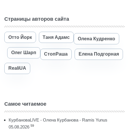
Страницы авторов сайта
Отто Йорк
Таня Адамс
Олена Кудренко
Олег Шарп
СтопРаша
Елена Подгорная
RealiUA
Самое читаемое
КурбановаLIVE - Олена Курбанова - Ramis Yunus
59
05.08.2026