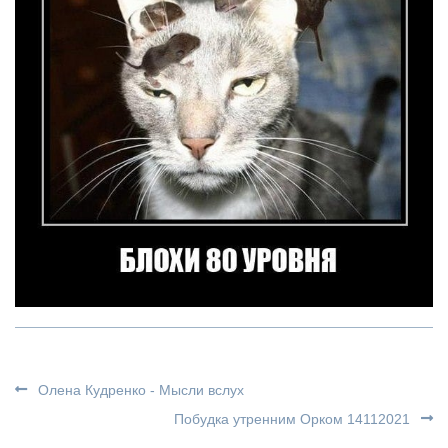
Олена Кудренко - Мысли вслух
Побудка утренним Орком 14112021