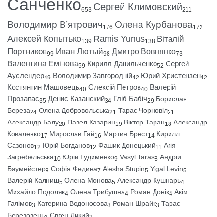
Санченко
Сергей Климовский
653
211
Володимир В’ятрович
Олена Курбанова
176
172
Алексей Копытько
Ramis Yunus
Віталій
139
138
Портников
Иван Лютый
Дмитро Вовнянко
99
98
73
Валентина Емінова
Кирилл Данильченко
Сергей
59
52
Ауслендер
Володимир Завгородній
Юрий Христензен
49
42
42
Костянтин Машовець
Олексій Петров
Валерій
40
40
Прозапас
Денис Казанский
Гліб Бабіч
Борислав
35
34
29
Береза
Олена Добровольська
Тарас Чорновіл
24
21
21
Александр Балу
Павел Казарин
Віктор Таран
Александр
20
19
18
Коваленко
Мирослав Гай
Мартин Брест
Кирилл
17
16
14
Сазонов
Юрій Богданов
Фашик Донецький
Агія
12
12
11
Загребельська
Юрій Гудименко
Vasyl Taras
Андрій
10
9
8
Баумейстер
Софія Федина
Alesha Stupin
Yigal Levin
8
7
5
5
Валерій Калниш
Олена Монова
Александр Кушнарь
5
5
4
Михайло Подоляк
Олена Трибушна
Роман Донік
Акім
4
4
4
Галімов
Катерина Водоносова
Роман Шрайк
Тарас
3
3
3
Березовець
Євген Дикий
3
2