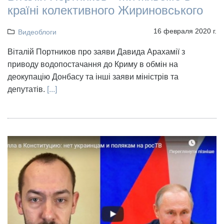
країні колективного Жириновського
16 февраля 2020 г.
Видеоблоги
Віталій Портников про заяви Давида Арахамії з
приводу водопостачання до Криму в обмін на
деокупацію Донбасу та інші заяви міністрів та
депутатів.
[...]