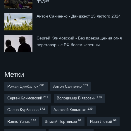
грудня
Антон Санченко - Дайджест 15 лютого 2024
Сергей Климовский - Без прекращения огня
переговоры с РФ бессмысленны
Метки
681
653
Роман Цимбалюк
Антон Санченко
211
176
Сергей Климовский
Володимир В’ятрович
172
139
Олена Курбанова
Алексей Копытько
138
99
98
Ramis Yunus
Віталій Портников
Иван Лютый