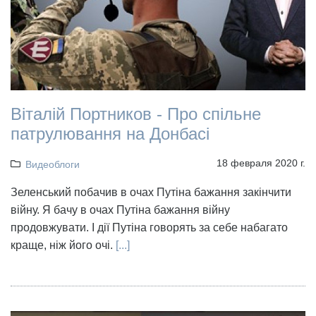
Віталій Портников - Про спільне
патрулювання на Донбасі
18 февраля 2020 г.
Видеоблоги
Зеленський побачив в очах Путіна бажання закінчити
війну. Я бачу в очах Путіна бажання війну
продовжувати. І дії Путіна говорять за себе набагато
краще, ніж його очі.
[...]