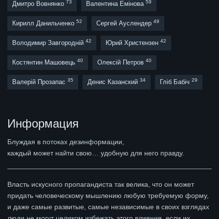
73
59
Дмитро Вовнянко
Валентина Емінова
52
49
Кирилл Данильченко
Сергей Ауслендер
42
42
Володимир Завгородній
Юрий Христензен
40
40
Костянтин Машовець
Олексій Петров
35
34
29
Валерій Прозапас
Денис Казанский
Гліб Бабіч
Информация
Блуждая в потоках дезинформации,
каждый может найти свою… удобную для него правду.
Власть искусного пропагандиста так велика, что он может
придать человеческому мышлению любую требуемую форму,
и даже самые развитые, самые независимые в своих взглядах
люди не могут целиком избежать этого влияния, если их