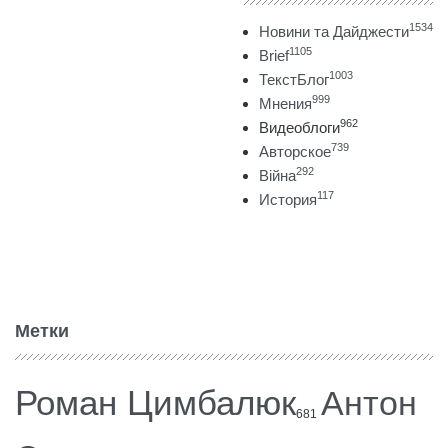
1534
Новини та Дайджести
1105
Brief
1003
ТекстБлог
999
Мнения
962
Видеоблоги
739
Авторское
292
Війна
117
История
Метки
Роман Цимбалюк
Антон
681