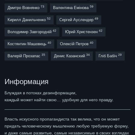
73
59
Дмитро Вовнянко
Валентина Емінова
52
49
Кирилл Данильченко
Сергей Ауслендер
42
42
Володимир Завгородній
Юрий Христензен
40
40
Костянтин Машовець
Олексій Петров
35
34
29
Валерій Прозапас
Денис Казанский
Гліб Бабіч
Информация
Блуждая в потоках дезинформации,
каждый может найти свою… удобную для него правду.
Власть искусного пропагандиста так велика, что он может
придать человеческому мышлению любую требуемую форму,
и даже самые развитые, самые независимые в своих взглядах