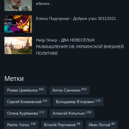
ебенях...
Елена Подгорная - Доброе утро 30112021
Helgi Sharp - ДВА НЕВЕСЁЛЫХ
РАЗМЫШЛЕНИЯ ОБ УКРАИНСКОЙ ВНЕШНЕЙ
ПОЛИТИКЕ
Метки
681
653
Роман Цимбалюк
Антон Санченко
211
176
Сергей Климовский
Володимир В’ятрович
172
139
Олена Курбанова
Алексей Копытько
138
99
98
Ramis Yunus
Віталій Портников
Иван Лютый