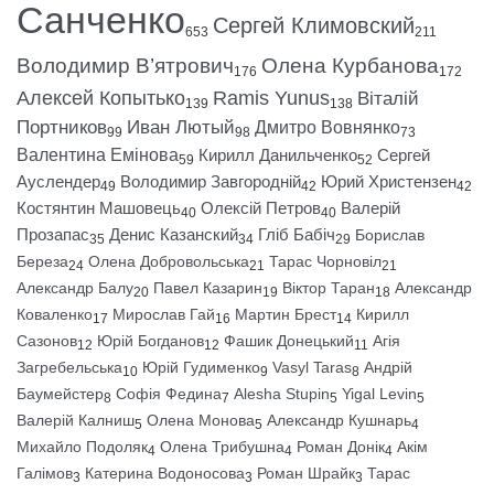
Санченко
Сергей Климовский
653
211
Володимир В’ятрович
Олена Курбанова
176
172
Алексей Копытько
Ramis Yunus
Віталій
139
138
Портников
Иван Лютый
Дмитро Вовнянко
99
98
73
Валентина Емінова
Кирилл Данильченко
Сергей
59
52
Ауслендер
Володимир Завгородній
Юрий Христензен
49
42
42
Костянтин Машовець
Олексій Петров
Валерій
40
40
Прозапас
Денис Казанский
Гліб Бабіч
Борислав
35
34
29
Береза
Олена Добровольська
Тарас Чорновіл
24
21
21
Александр Балу
Павел Казарин
Віктор Таран
Александр
20
19
18
Коваленко
Мирослав Гай
Мартин Брест
Кирилл
17
16
14
Сазонов
Юрій Богданов
Фашик Донецький
Агія
12
12
11
Загребельська
Юрій Гудименко
Vasyl Taras
Андрій
10
9
8
Баумейстер
Софія Федина
Alesha Stupin
Yigal Levin
8
7
5
5
Валерій Калниш
Олена Монова
Александр Кушнарь
5
5
4
Михайло Подоляк
Олена Трибушна
Роман Донік
Акім
4
4
4
Галімов
Катерина Водоносова
Роман Шрайк
Тарас
3
3
3