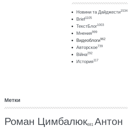
1534
Новини та Дайджести
1105
Brief
1003
ТекстБлог
999
Мнения
962
Видеоблоги
739
Авторское
292
Війна
117
История
Метки
Роман Цимбалюк
Антон
681