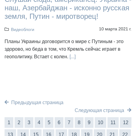
наш, Азербайджан - исконно русская
земля, Путин - миротворец!
10 марта 2021 г.
Видеоблоги
Планы Украины договорится о мире с Путиным - это
здорово, но беда в том, что Кремль сейчас играет в
геополитику. Встает с колен.
[...]
Предыдущая страница
Следующая страница
1
2
3
4
5
6
7
8
9
10
11
12
13
14
15
16
17
18
19
20
21
22