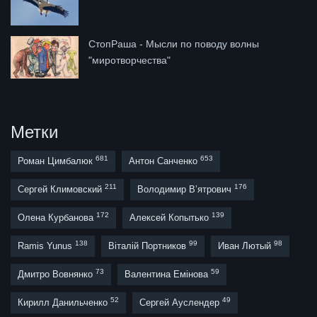
СтопРаша - Мысли по поводу волны
"миротворчества"
Метки
681
653
Роман Цимбалюк
Антон Санченко
211
176
Сергей Климовский
Володимир В’ятрович
172
139
Олена Курбанова
Алексей Копытько
138
99
98
Ramis Yunus
Віталій Портников
Иван Лютый
73
59
Дмитро Вовнянко
Валентина Емінова
52
49
Кирилл Данильченко
Сергей Ауслендер