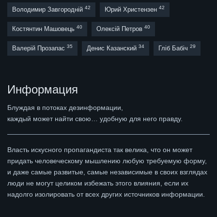
42
42
Володимир Завгородній
Юрий Христензен
40
40
Костянтин Машовець
Олексій Петров
35
34
29
Валерій Прозапас
Денис Казанский
Гліб Бабіч
Информация
Блуждая в потоках дезинформации,
каждый может найти свою… удобную для него правду.
Власть искусного пропагандиста так велика, что он может
придать человеческому мышлению любую требуемую форму,
и даже самые развитые, самые независимые в своих взглядах
люди не могут целиком избежать этого влияния, если их
надолго изолировать от всех других источников информации.