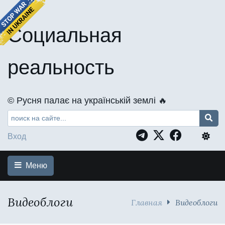
Социальная
реальность
©️ Русня палає на українській землі 🔥
Вход
Меню
Видеоблоги
Главная
Видеоблоги