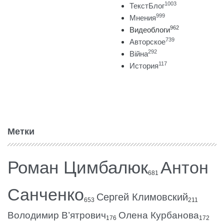
1003
ТекстБлог
999
Мнения
962
Видеоблоги
739
Авторское
292
Війна
117
История
Метки
Роман Цимбалюк
Антон
681
Санченко
Сергей Климовский
653
211
Володимир В’ятрович
Олена Курбанова
176
172