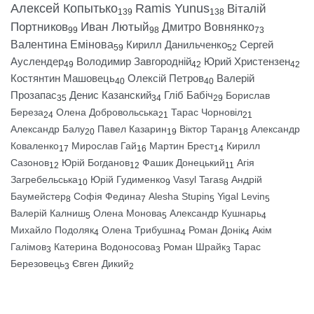
Алексей Копытько
Ramis Yunus
Віталій
139
138
Портников
Иван Лютый
Дмитро Вовнянко
99
98
73
Валентина Емінова
Кирилл Данильченко
Сергей
59
52
Ауслендер
Володимир Завгородній
Юрий Христензен
49
42
42
Костянтин Машовець
Олексій Петров
Валерій
40
40
Прозапас
Денис Казанский
Гліб Бабіч
Борислав
35
34
29
Береза
Олена Добровольська
Тарас Чорновіл
24
21
21
Александр Балу
Павел Казарин
Віктор Таран
Александр
20
19
18
Коваленко
Мирослав Гай
Мартин Брест
Кирилл
17
16
14
Сазонов
Юрій Богданов
Фашик Донецький
Агія
12
12
11
Загребельська
Юрій Гудименко
Vasyl Taras
Андрій
10
9
8
Баумейстер
Софія Федина
Alesha Stupin
Yigal Levin
8
7
5
5
Валерій Калниш
Олена Монова
Александр Кушнарь
5
5
4
Михайло Подоляк
Олена Трибушна
Роман Донік
Акім
4
4
4
Галімов
Катерина Водоносова
Роман Шрайк
Тарас
3
3
3
Березовець
Євген Дикий
3
2