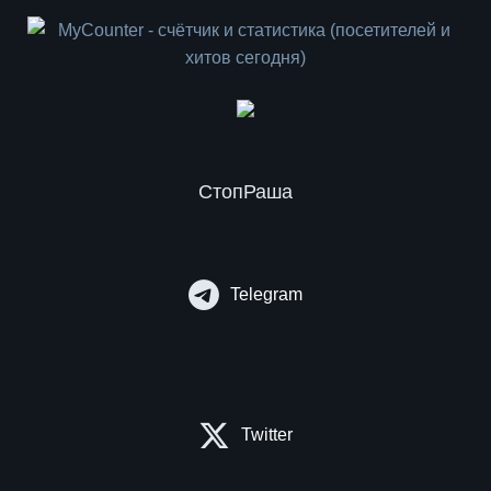
СтопРаша
Telegram
Twitter