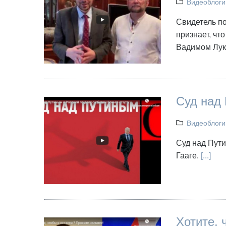
Видеоблоги
Свидетель по
признает, чт
Вадимом Лу
Суд над
Видеоблоги
Суд над Пути
Гааге.
[...]
Хотите, 