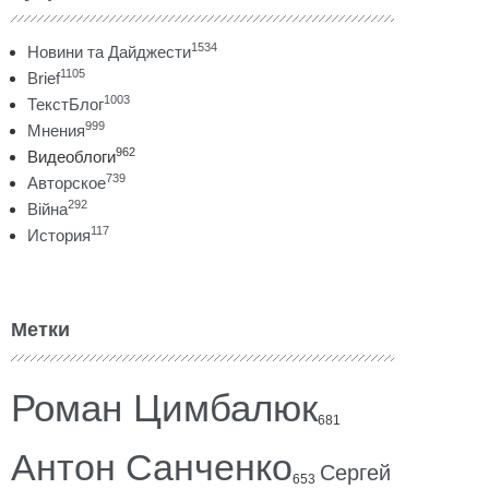
1534
Новини та Дайджести
1105
Brief
1003
ТекстБлог
999
Мнения
962
Видеоблоги
739
Авторское
292
Війна
117
История
Метки
Роман Цимбалюк
681
Антон Санченко
Сергей
653