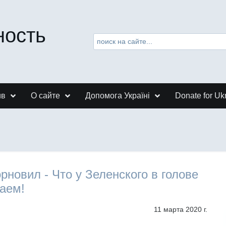
ность
ив
О сайте
Допомога Україні
Donate for Uk
рновил - Что у Зеленского в голове
аем!
11 марта 2020 г.