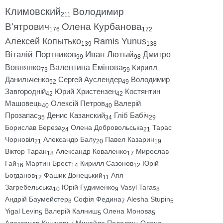
Климовский
Володимир
211
В’ятрович
Олена Курбанова
176
172
Алексей Копытько
Ramis Yunus
139
138
Віталій Портников
Иван Лютый
Дмитро
99
98
Вовнянко
Валентина Емінова
Кирилл
73
59
Данильченко
Сергей Ауслендер
Володимир
52
49
Завгородній
Юрий Христензен
Костянтин
42
42
Машовець
Олексій Петров
Валерій
40
40
Прозапас
Денис Казанский
Гліб Бабіч
35
34
29
Борислав Береза
Олена Добровольська
Тарас
24
21
Чорновіл
Александр Балу
Павел Казарин
21
20
19
Віктор Таран
Александр Коваленко
Мирослав
18
17
Гай
Мартин Брест
Кирилл Сазонов
Юрій
16
14
12
Богданов
Фашик Донецький
Агія
12
11
Загребельська
Юрій Гудименко
Vasyl Taras
10
9
8
Андрій Баумейстер
Софія Федина
Alesha Stupin
8
7
5
Yigal Levin
Валерій Калниш
Олена Монова
5
5
5
Александр Кушнарь
Михайло Подоляк
Олена