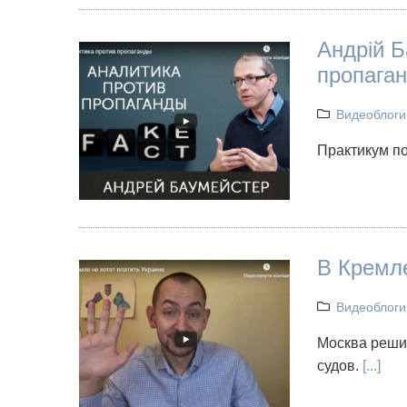
Андрій Б
пропага
Видеоблоги
Практикум п
В Кремле
Видеоблоги
Москва реши
судов.
[...]