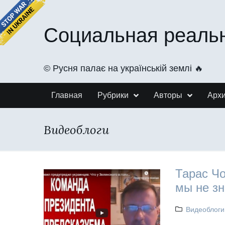
Социальная реаль
©️ Русня палає на українській землі 🔥
Главная
Рубрики
Авторы
Арх
Видеоблоги
Тарас Чо
мы не зн
Видеоблоги