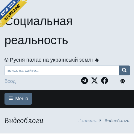
Социальная
реальность
©️ Русня палає на українській землі 🔥
Вход
Меню
Видеоблоги
Главная
Видеоблоги