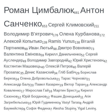
Роман Цимбалюк
Антон
681
Санченко
Сергей Климовский
653
211
Володимир В’ятрович
Олена Курбанова
176
172
Алексей Копытько
Ramis Yunus
Віталій
139
138
Портников
Иван Лютый
Дмитро Вовнянко
99
98
73
Валентина Емінова
Кирилл Данильченко
Сергей
59
52
Ауслендер
Володимир Завгородній
Юрий Христензен
49
42
42
Костянтин Машовець
Олексій Петров
Валерій
40
40
Прозапас
Денис Казанский
Гліб Бабіч
Борислав
35
34
29
Береза
Олена Добровольська
Тарас Чорновіл
24
21
21
Александр Балу
Павел Казарин
Віктор Таран
Александр
20
19
18
Коваленко
Мирослав Гай
Мартин Брест
Кирилл
17
16
14
Сазонов
Юрій Богданов
Фашик Донецький
Агія
12
12
11
Загребельська
Юрій Гудименко
Vasyl Taras
Андрій
10
9
8
Баумейстер
Софія Федина
Alesha Stupin
Yigal Levin
8
7
5
5