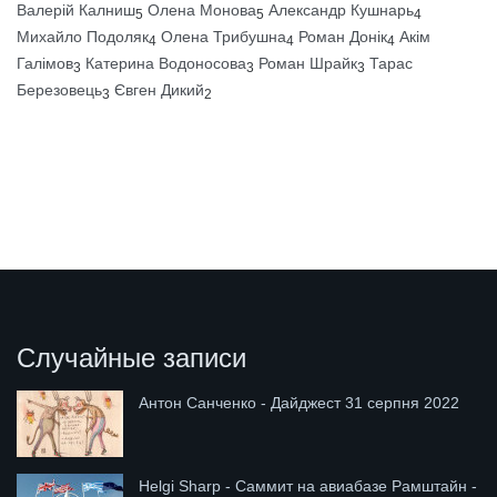
Валерій Калниш
Олена Монова
Александр Кушнарь
5
5
4
Михайло Подоляк
Олена Трибушна
Роман Донік
Акім
4
4
4
Галімов
Катерина Водоносова
Роман Шрайк
Тарас
3
3
3
Березовець
Євген Дикий
3
2
Случайные записи
Антон Санченко - Дайджест 31 серпня 2022
Helgi Sharp - Саммит на авиабазе Рамштайн -