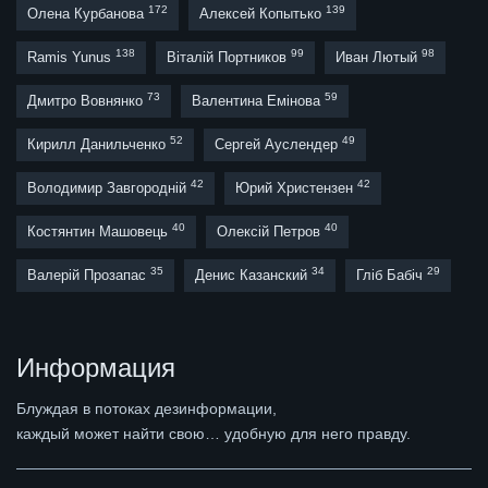
172
139
Олена Курбанова
Алексей Копытько
138
99
98
Ramis Yunus
Віталій Портников
Иван Лютый
73
59
Дмитро Вовнянко
Валентина Емінова
52
49
Кирилл Данильченко
Сергей Ауслендер
42
42
Володимир Завгородній
Юрий Христензен
40
40
Костянтин Машовець
Олексій Петров
35
34
29
Валерій Прозапас
Денис Казанский
Гліб Бабіч
Информация
Блуждая в потоках дезинформации,
каждый может найти свою… удобную для него правду.