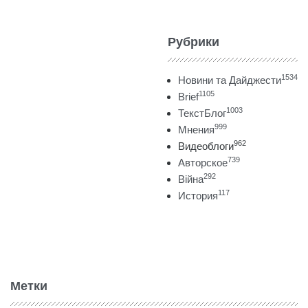
Рубрики
1534
Новини та Дайджести
1105
Brief
1003
ТекстБлог
999
Мнения
962
Видеоблоги
739
Авторское
292
Війна
117
История
Метки