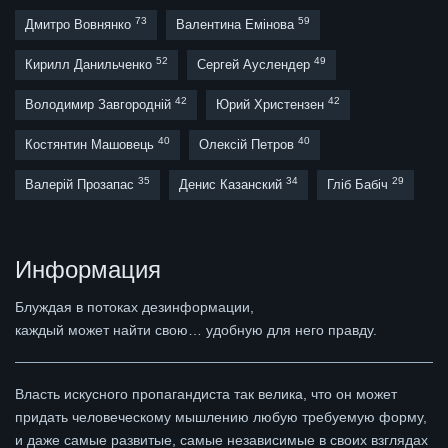
73
59
Дмитро Вовнянко
Валентина Емінова
52
49
Кирилл Данильченко
Сергей Ауслендер
42
42
Володимир Завгородній
Юрий Христензен
40
40
Костянтин Машовець
Олексій Петров
35
34
29
Валерій Прозапас
Денис Казанский
Гліб Бабіч
Информация
Блуждая в потоках дезинформации,
каждый может найти свою… удобную для него правду.
Власть искусного пропагандиста так велика, что он может
придать человеческому мышлению любую требуемую форму,
и даже самые развитые, самые независимые в своих взглядах