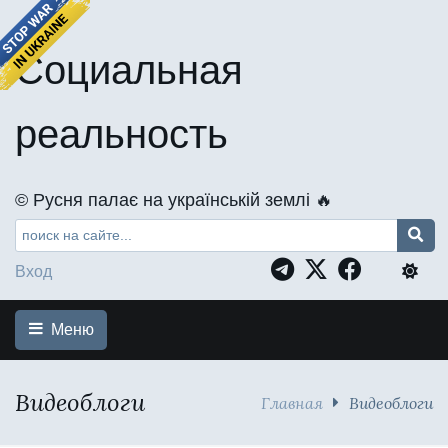
Социальная
реальность
©️ Русня палає на українській землі 🔥
Вход
Меню
Видеоблоги
Главная
Видеоблоги