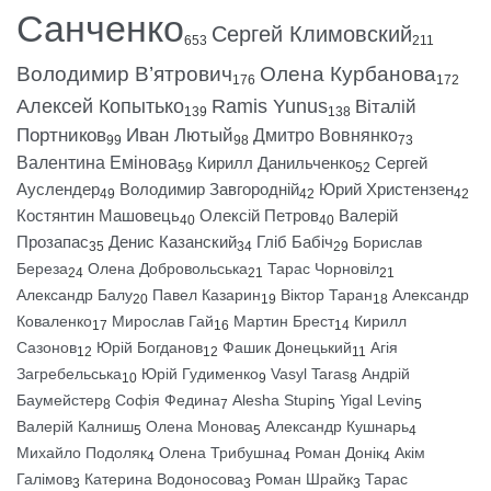
Санченко
Сергей Климовский
653
211
Володимир В’ятрович
Олена Курбанова
176
172
Алексей Копытько
Ramis Yunus
Віталій
139
138
Портников
Иван Лютый
Дмитро Вовнянко
99
98
73
Валентина Емінова
Кирилл Данильченко
Сергей
59
52
Ауслендер
Володимир Завгородній
Юрий Христензен
49
42
42
Костянтин Машовець
Олексій Петров
Валерій
40
40
Прозапас
Денис Казанский
Гліб Бабіч
Борислав
35
34
29
Береза
Олена Добровольська
Тарас Чорновіл
24
21
21
Александр Балу
Павел Казарин
Віктор Таран
Александр
20
19
18
Коваленко
Мирослав Гай
Мартин Брест
Кирилл
17
16
14
Сазонов
Юрій Богданов
Фашик Донецький
Агія
12
12
11
Загребельська
Юрій Гудименко
Vasyl Taras
Андрій
10
9
8
Баумейстер
Софія Федина
Alesha Stupin
Yigal Levin
8
7
5
5
Валерій Калниш
Олена Монова
Александр Кушнарь
5
5
4
Михайло Подоляк
Олена Трибушна
Роман Донік
Акім
4
4
4
Галімов
Катерина Водоносова
Роман Шрайк
Тарас
3
3
3