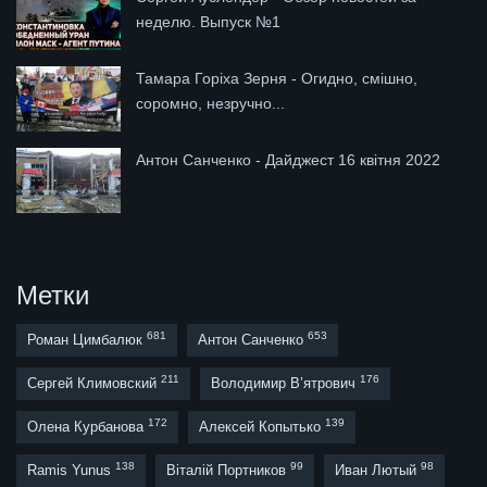
неделю. Выпуск №1
Тамара Горіха Зерня - Огидно, смішно,
соромно, незручно...
Антон Санченко - Дайджест 16 квітня 2022
Метки
681
653
Роман Цимбалюк
Антон Санченко
211
176
Сергей Климовский
Володимир В’ятрович
172
139
Олена Курбанова
Алексей Копытько
138
99
98
Ramis Yunus
Віталій Портников
Иван Лютый