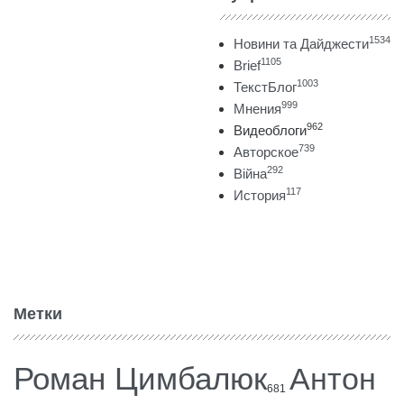
1534
Новини та Дайджести
1105
Brief
1003
ТекстБлог
999
Мнения
962
Видеоблоги
739
Авторское
292
Війна
117
История
Метки
Роман Цимбалюк
Антон
681