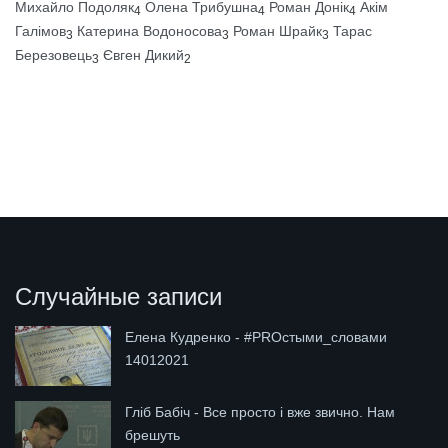
Михайло Подоляк
Олена Трибушна
Роман Донік
Акім
4
4
4
Галімов
Катерина Водоносова
Роман Шрайк
Тарас
3
3
3
Березовець
Євген Дикий
3
2
Случайные записи
Елена Кудренко - #PROстыми_словами
14012021
Гліб Бабіч - Все просто і вже звично. Нам
брешуть