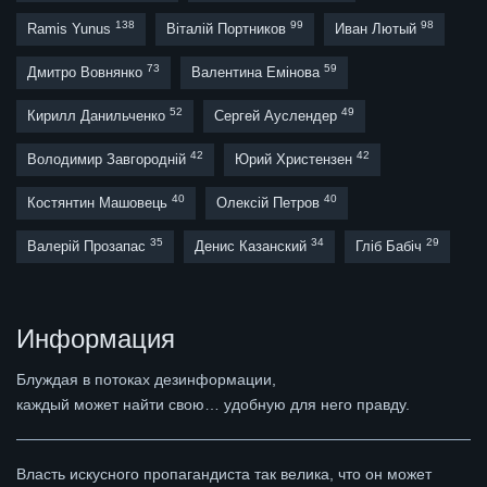
138
99
98
Ramis Yunus
Віталій Портников
Иван Лютый
73
59
Дмитро Вовнянко
Валентина Емінова
52
49
Кирилл Данильченко
Сергей Ауслендер
42
42
Володимир Завгородній
Юрий Христензен
40
40
Костянтин Машовець
Олексій Петров
35
34
29
Валерій Прозапас
Денис Казанский
Гліб Бабіч
Информация
Блуждая в потоках дезинформации,
каждый может найти свою… удобную для него правду.
Власть искусного пропагандиста так велика, что он может