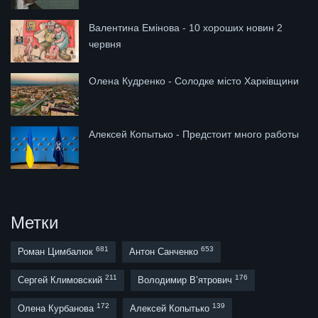
Валентина Емінова - 10 хороших новин 2
червня
Олена Кудренко - Солодке місто Харківщини
Алексей Копытько - Предстоит много работы
Метки
681
653
Роман Цимбалюк
Антон Санченко
211
176
Сергей Климовский
Володимир В’ятрович
172
139
Олена Курбанова
Алексей Копытько