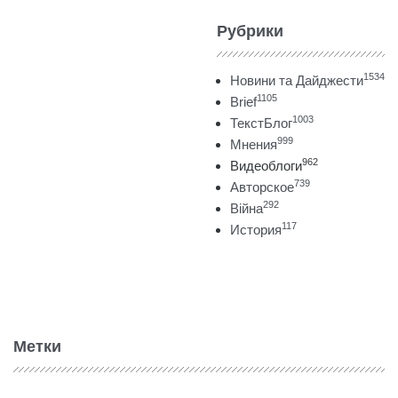
Рубрики
1534
Новини та Дайджести
1105
Brief
1003
ТекстБлог
999
Мнения
962
Видеоблоги
739
Авторское
292
Війна
117
История
Метки