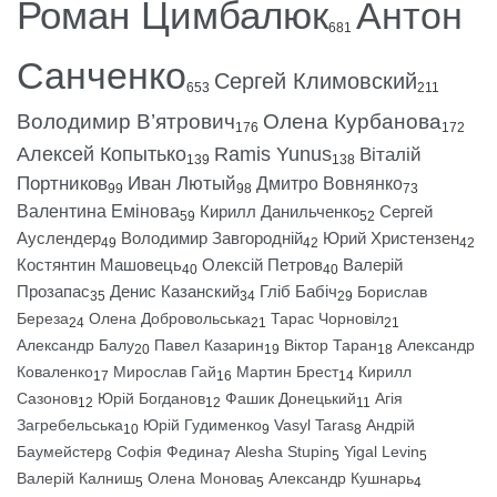
Роман Цимбалюк
Антон
681
Санченко
Сергей Климовский
653
211
Володимир В’ятрович
Олена Курбанова
176
172
Алексей Копытько
Ramis Yunus
Віталій
139
138
Портников
Иван Лютый
Дмитро Вовнянко
99
98
73
Валентина Емінова
Кирилл Данильченко
Сергей
59
52
Ауслендер
Володимир Завгородній
Юрий Христензен
49
42
42
Костянтин Машовець
Олексій Петров
Валерій
40
40
Прозапас
Денис Казанский
Гліб Бабіч
Борислав
35
34
29
Береза
Олена Добровольська
Тарас Чорновіл
24
21
21
Александр Балу
Павел Казарин
Віктор Таран
Александр
20
19
18
Коваленко
Мирослав Гай
Мартин Брест
Кирилл
17
16
14
Сазонов
Юрій Богданов
Фашик Донецький
Агія
12
12
11
Загребельська
Юрій Гудименко
Vasyl Taras
Андрій
10
9
8
Баумейстер
Софія Федина
Alesha Stupin
Yigal Levin
8
7
5
5
Валерій Калниш
Олена Монова
Александр Кушнарь
5
5
4