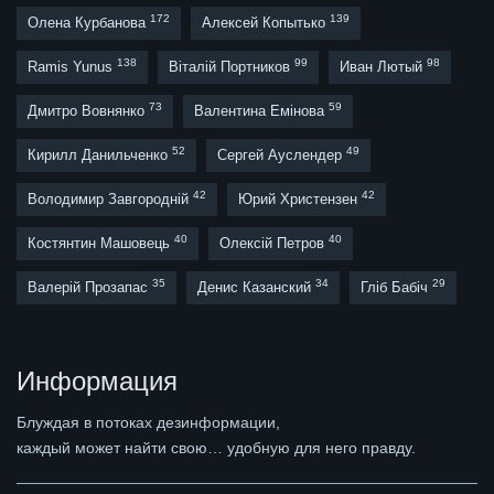
172
139
Олена Курбанова
Алексей Копытько
138
99
98
Ramis Yunus
Віталій Портников
Иван Лютый
73
59
Дмитро Вовнянко
Валентина Емінова
52
49
Кирилл Данильченко
Сергей Ауслендер
42
42
Володимир Завгородній
Юрий Христензен
40
40
Костянтин Машовець
Олексій Петров
35
34
29
Валерій Прозапас
Денис Казанский
Гліб Бабіч
Информация
Блуждая в потоках дезинформации,
каждый может найти свою… удобную для него правду.