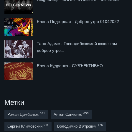
Елена Подгорная - Доброе утро 01042022
Таня Адамс - Господибожемой какое там
доброе утро...
Елена Кудренко - СУБЪЕКТИВНО.
Метки
681
653
Роман Цимбалюк
Антон Санченко
211
176
Сергей Климовский
Володимир В’ятрович