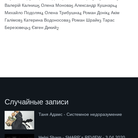
Валерій Калниш
Олена Монова
Александр Кушнарь
5
5
4
Михайло Подоляк
Олена Трибушна
Роман Донік
Акім
4
4
4
Галімов
Катерина Водоносова
Роман Шрайк
Тарас
3
3
3
Березовець
Євген Дикий
3
2
Случайные записи
Таня Адамс - Системное недоразумение
Helgi Sharp - SHARP`s REVIEW - 3.04.2020