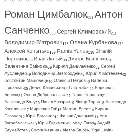
Роман Цимбалюк
Антон
681
Санченко
Сергей Климовский
653
211
Володимир В’ятрович
Олена Курбанова
176
172
Алексей Копытько
Ramis Yunus
Віталій
139
138
Портников
Иван Лютый
Дмитро Вовнянко
99
98
73
Валентина Емінова
Кирилл Данильченко
Сергей
59
52
Ауслендер
Володимир Завгородній
Юрий Христензен
49
42
42
Костянтин Машовець
Олексій Петров
Валерій
40
40
Прозапас
Денис Казанский
Гліб Бабіч
Борислав
35
34
29
Береза
Олена Добровольська
Тарас Чорновіл
24
21
21
Александр Балу
Павел Казарин
Віктор Таран
Александр
20
19
18
Коваленко
Мирослав Гай
Мартин Брест
Кирилл
17
16
14
Сазонов
Юрій Богданов
Фашик Донецький
Агія
12
12
11
Загребельська
Юрій Гудименко
Vasyl Taras
Андрій
10
9
8
Баумейстер
Софія Федина
Alesha Stupin
Yigal Levin
8
7
5
5