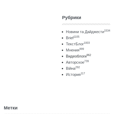
Рубрики
1534
Новини та Дайджести
1105
Brief
1003
ТекстБлог
999
Мнения
962
Видеоблоги
739
Авторское
292
Війна
117
История
Метки