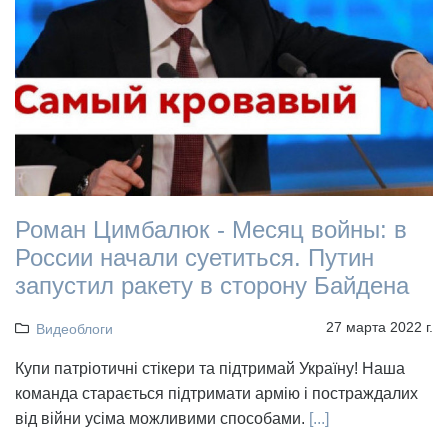
Роман Цимбалюк - Месяц войны: в
России начали суетиться. Путин
запустил ракету в сторону Байдена
27 марта 2022 г.
Видеоблоги
Купи патріотичні стікери та підтримай Україну! Наша
команда старається підтримати армію і постраждалих
від війни усіма можливими способами.
[...]