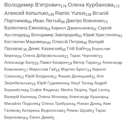
Володимир В’ятрович
Олена Курбанова
176
172
Алексей Копытько
Ramis Yunus
Віталій
139
138
Портников
Иван Лютый
Дмитро Вовнянко
99
98
73
Валентина Емінова
Кирилл Данильченко
Сергей
59
52
Ауслендер
Володимир Завгородній
Юрий Христензен
49
42
42
Костянтин Машовець
Олексій Петров
Валерій
40
40
Прозапас
Денис Казанский
Гліб Бабіч
Борислав
35
34
29
Береза
Олена Добровольська
Тарас Чорновіл
24
21
21
Александр Балу
Павел Казарин
Віктор Таран
Александр
20
19
18
Коваленко
Мирослав Гай
Мартин Брест
Кирилл
17
16
14
Сазонов
Юрій Богданов
Фашик Донецький
Агія
12
12
11
Загребельська
Юрій Гудименко
Vasyl Taras
Андрій
10
9
8
Баумейстер
Софія Федина
Alesha Stupin
Yigal Levin
8
7
5
5
Валерій Калниш
Олена Монова
Александр Кушнарь
5
5
4
Михайло Подоляк
Олена Трибушна
Роман Донік
Акім
4
4
4
Галімов
Катерина Водоносова
Роман Шрайк
Тарас
3
3
3
Березовець
Євген Дикий
3
2