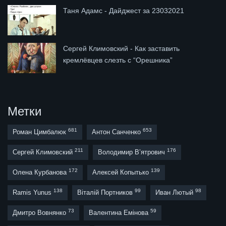
Таня Адамс - Дайджест за 23032021
Сергей Климовский - Как заставить
кремлёвцев слезть с “Орешника”
Метки
681
653
Роман Цимбалюк
Антон Санченко
211
176
Сергей Климовский
Володимир В’ятрович
172
139
Олена Курбанова
Алексей Копытько
138
99
98
Ramis Yunus
Віталій Портников
Иван Лютый
73
59
Дмитро Вовнянко
Валентина Емінова