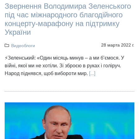
Звернення Володимира Зеленського
під час міжнародного благодійного
концерту-марафону на підтримку
України
28 марта 2022 г.
Видеоблоги
⚡Зеленський: «Один місяць минув – а ми бʼємося. У
війні, якої ми не хотіли. Зі зброєю в руках і голіруч.
Народ піднявся, щоб вибороти мир.
[...]