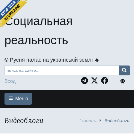
Социальная
реальность
©️ Русня палає на українській землі 🔥
Вход
Меню
Видеоблоги
Главная
Видеоблоги