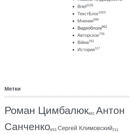
1105
Brief
1003
ТекстБлог
999
Мнения
962
Видеоблоги
739
Авторское
292
Війна
117
История
Метки
Роман Цимбалюк
Антон
681
Санченко
Сергей Климовский
653
211