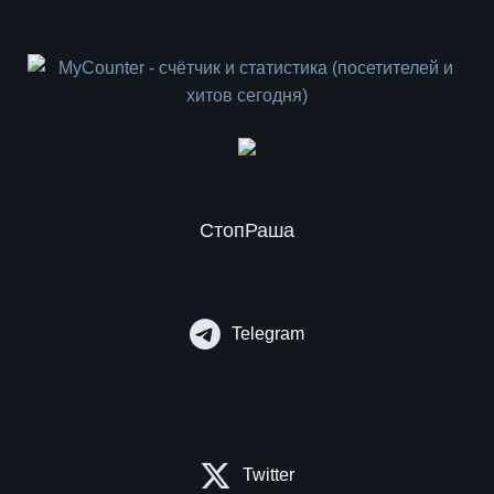
СтопРаша
Telegram
Twitter