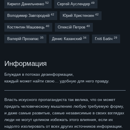
52
49
Кирилл Данильченко
Сергей Ауслендер
42
42
Володимир Завгородній
Юрий Христензен
40
40
Костянтин Машовець
Олексій Петров
35
34
29
Валерій Прозапас
Денис Казанский
Гліб Бабіч
Информация
Блуждая в потоках дезинформации,
каждый может найти свою… удобную для него правду.
Власть искусного пропагандиста так велика, что он может
придать человеческому мышлению любую требуемую форму,
и даже самые развитые, самые независимые в своих взглядах
люди не могут целиком избежать этого влияния, если их
надолго изолировать от всех других источников информации.