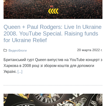
Queen + Paul Rodgers: Live In Ukraine
2008. YouTube Special. Raising funds
for Ukraine Relief
20 марта 2022 г.
Видеоблоги
Британський гурт Queen випустив на YouTube концерт з
Харкова в 2008 році зі збором коштів для допомоги
Україні.
[...]