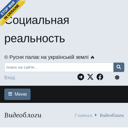
Социальная
реальность
©️ Русня палає на українській землі 🔥
Вход
Меню
Видеоблоги
Главная
Видеоблоги