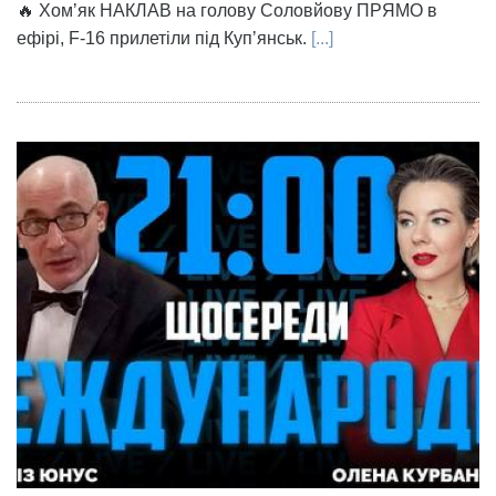
🔥 Хомʼяк НАКЛАВ на голову Соловйову ПРЯМО в
ефірі, F-16 прилетіли під Купʼянськ.
[...]