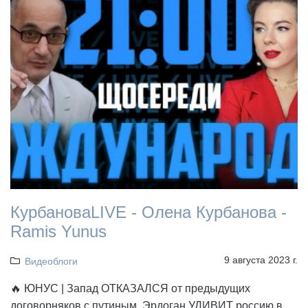
КурбановаLIVE - Олена Курбанова -
Ramis Yunus
9 августа 2023 г.
Видеоблоги
🔥 ЮНУС | Запад ОТКАЗАЛСЯ от предыдущих
договорняков с путиным, Эрдоган УДИВИТ россию в