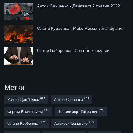
Антон Санченко - Дайджест 2 травня 2022
Олена Кудренко - Make Russia small againe
Віктор Бобиренко - Зацініть красу гри
Метки
681
653
Роман Цимбалюк
Антон Санченко
211
176
Сергей Климовский
Володимир В’ятрович
172
139
Олена Курбанова
Алексей Копытько