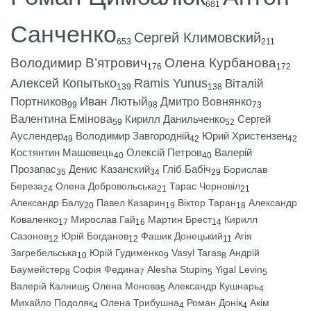
681
Санченко
Сергей Климовский
653
211
Володимир В’ятрович
Олена Курбанова
176
172
Алексей Копытько
Ramis Yunus
Віталій
139
138
Портников
Иван Лютый
Дмитро Вовнянко
99
98
73
Валентина Емінова
Кирилл Данильченко
Сергей
59
52
Ауслендер
Володимир Завгородній
Юрий Христензен
49
42
42
Костянтин Машовець
Олексій Петров
Валерій
40
40
Прозапас
Денис Казанский
Гліб Бабіч
Борислав
35
34
29
Береза
Олена Добровольська
Тарас Чорновіл
24
21
21
Александр Балу
Павел Казарин
Віктор Таран
Александр
20
19
18
Коваленко
Мирослав Гай
Мартин Брест
Кирилл
17
16
14
Сазонов
Юрій Богданов
Фашик Донецький
Агія
12
12
11
Загребельська
Юрій Гудименко
Vasyl Taras
Андрій
10
9
8
Баумейстер
Софія Федина
Alesha Stupin
Yigal Levin
8
7
5
5
Валерій Калниш
Олена Монова
Александр Кушнарь
5
5
4
Михайло Подоляк
Олена Трибушна
Роман Донік
Акім
4
4
4