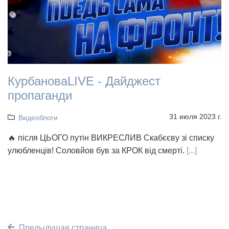
КурбановаLIVE - Дайджест
пропаганди
31 июля 2023 г.
Видеоблоги
🔥 після ЦЬОГО путін ВИКРЕСЛИВ Скабєєву зі списку
улюбленців! Соловйов був за КРОК від смерті.
[...]
Предыдущая страница