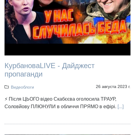
КурбановаLIVE - Дайджест
пропаганди
26 августа 2023 г.
Видеоблоги
⚡️ Після ЦЬОГО відео Скабєєва оголосила ТРАУР,
Соловйову ПЛЮНУЛИ в обличчя ПРЯМО в ефірі.
[...]