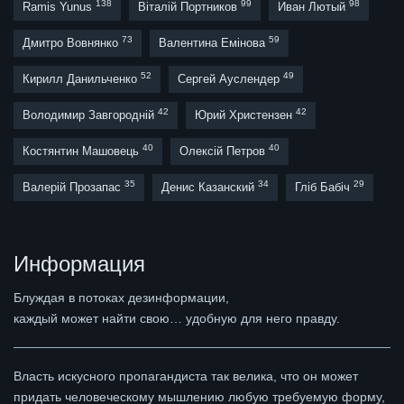
138
99
98
Ramis Yunus
Віталій Портников
Иван Лютый
73
59
Дмитро Вовнянко
Валентина Емінова
52
49
Кирилл Данильченко
Сергей Ауслендер
42
42
Володимир Завгородній
Юрий Христензен
40
40
Костянтин Машовець
Олексій Петров
35
34
29
Валерій Прозапас
Денис Казанский
Гліб Бабіч
Информация
Блуждая в потоках дезинформации,
каждый может найти свою… удобную для него правду.
Власть искусного пропагандиста так велика, что он может
придать человеческому мышлению любую требуемую форму,