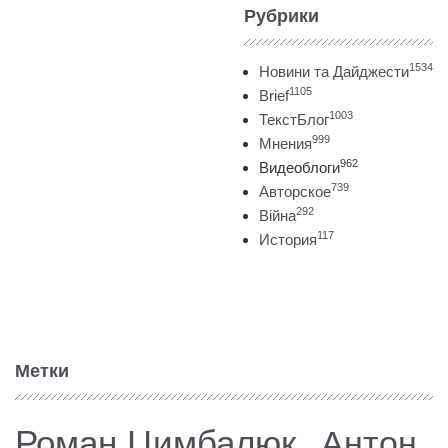
Рубрики
1534
Новини та Дайджести
1105
Brief
1003
ТекстБлог
999
Мнения
962
Видеоблоги
739
Авторское
292
Війна
117
История
Метки
Роман Цимбалюк
Антон