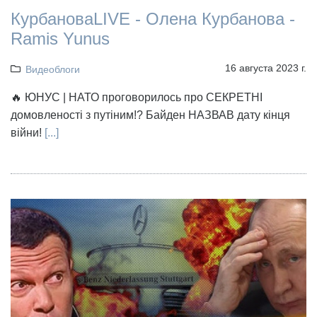
КурбановаLIVE - Олена Курбанова -
Ramis Yunus
16 августа 2023 г.
Видеоблоги
🔥 ЮНУС | НАТО проговорилось про СЕКРЕТНІ
домовленості з путіним!? Байден НАЗВАВ дату кінця
війни!
[...]