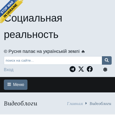
Социальная
реальность
©️ Русня палає на українській землі 🔥
Вход
Меню
Видеоблоги
Главная
Видеоблоги