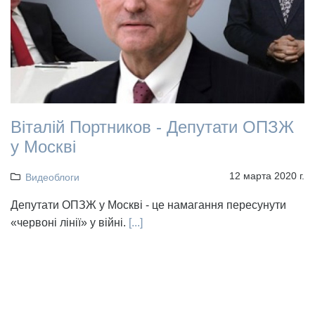
Віталій Портников - Депутати ОПЗЖ
у Москві
12 марта 2020 г.
Видеоблоги
Депутати ОПЗЖ у Москві - це намагання пересунути
«червоні лінії» у війні.
[...]