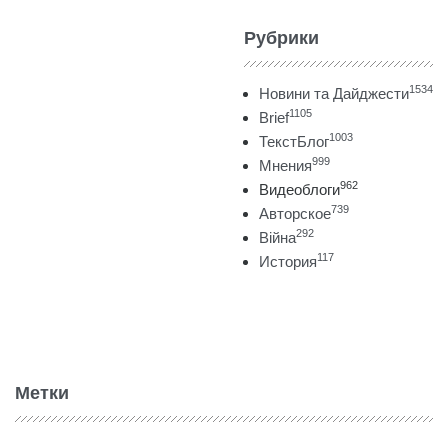
Рубрики
1534
Новини та Дайджести
1105
Brief
1003
ТекстБлог
999
Мнения
962
Видеоблоги
739
Авторское
292
Війна
117
История
Метки