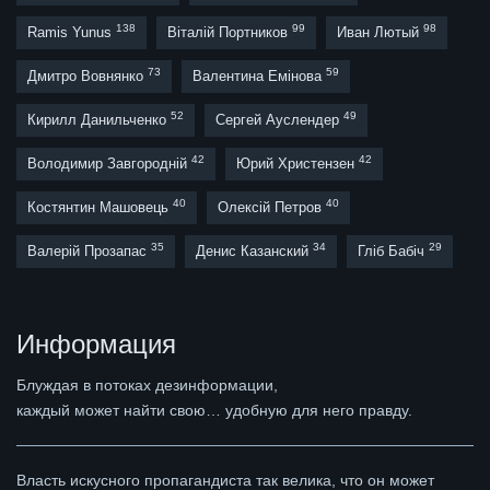
138
99
98
Ramis Yunus
Віталій Портников
Иван Лютый
73
59
Дмитро Вовнянко
Валентина Емінова
52
49
Кирилл Данильченко
Сергей Ауслендер
42
42
Володимир Завгородній
Юрий Христензен
40
40
Костянтин Машовець
Олексій Петров
35
34
29
Валерій Прозапас
Денис Казанский
Гліб Бабіч
Информация
Блуждая в потоках дезинформации,
каждый может найти свою… удобную для него правду.
Власть искусного пропагандиста так велика, что он может