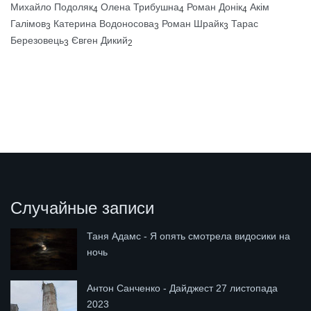
Михайло Подоляк
Олена Трибушна
Роман Донік
Акім
4
4
4
Галімов
Катерина Водоносова
Роман Шрайк
Тарас
3
3
3
Березовець
Євген Дикий
3
2
Случайные записи
Таня Адамс - Я опять смотрела видосики на
ночь
Антон Санченко - Дайджест 27 листопада
2023