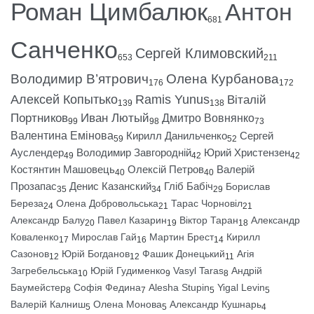
Роман Цимбалюк
Антон
681
Санченко
Сергей Климовский
653
211
Володимир В’ятрович
Олена Курбанова
176
172
Алексей Копытько
Ramis Yunus
Віталій
139
138
Портников
Иван Лютый
Дмитро Вовнянко
99
98
73
Валентина Емінова
Кирилл Данильченко
Сергей
59
52
Ауслендер
Володимир Завгородній
Юрий Христензен
49
42
42
Костянтин Машовець
Олексій Петров
Валерій
40
40
Прозапас
Денис Казанский
Гліб Бабіч
Борислав
35
34
29
Береза
Олена Добровольська
Тарас Чорновіл
24
21
21
Александр Балу
Павел Казарин
Віктор Таран
Александр
20
19
18
Коваленко
Мирослав Гай
Мартин Брест
Кирилл
17
16
14
Сазонов
Юрій Богданов
Фашик Донецький
Агія
12
12
11
Загребельська
Юрій Гудименко
Vasyl Taras
Андрій
10
9
8
Баумейстер
Софія Федина
Alesha Stupin
Yigal Levin
8
7
5
5
Валерій Калниш
Олена Монова
Александр Кушнарь
5
5
4