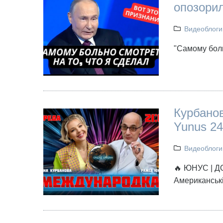
опозори
Видеоблоги
"Самому боль
Курбанов
Yunus 24
Видеоблоги
🔥 ЮНУС | Д
Американські