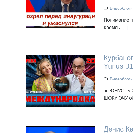
Видеоблоги
Понимание пе
Кремль.
[...]
Курбанов
Yunus 01
Видеоблоги
🔥 ЮНУС | у
ШОКУЮЧУ обі
Денис Ка