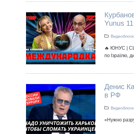
Курбанов
Yunus 11
Видеоблоги
🔥 ЮНУС | С
по Ізраїлю,
Денис Ка
в РФ
Видеоблоги
«Нужно разру