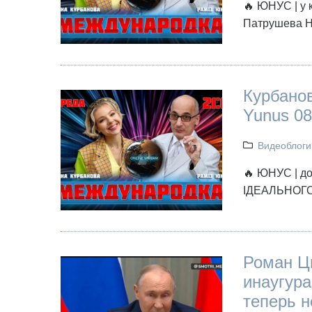
🔥 ЮНУС | у 
Патрушева 
Курбанов
Yunus 08
Видеоблоги
🔥 ЮНУС | до
ІДЕАЛЬНОГО 
Роман Ц
инаугура
теперь 