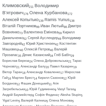
Климовский
Володимир
211
В’ятрович
Олена Курбанова
176
172
Алексей Копытько
Ramis Yunus
139
138
Віталій Портников
Иван Лютый
Дмитро
99
98
Вовнянко
Валентина Емінова
Кирилл
73
59
Данильченко
Сергей Ауслендер
Володимир
52
49
Завгородній
Юрий Христензен
Костянтин
42
42
Машовець
Олексій Петров
Валерій
40
40
Прозапас
Денис Казанский
Гліб Бабіч
35
34
29
Борислав Береза
Олена Добровольська
Тарас
24
21
Чорновіл
Александр Балу
Павел Казарин
21
20
19
Віктор Таран
Александр Коваленко
Мирослав
18
17
Гай
Мартин Брест
Кирилл Сазонов
Юрій
16
14
12
Богданов
Фашик Донецький
Агія
12
11
Загребельська
Юрій Гудименко
Vasyl Taras
10
9
8
Андрій Баумейстер
Софія Федина
Alesha Stupin
8
7
5
Yigal Levin
Валерій Калниш
Олена Монова
5
5
5
Александр Кушнарь
Михайло Подоляк
Олена