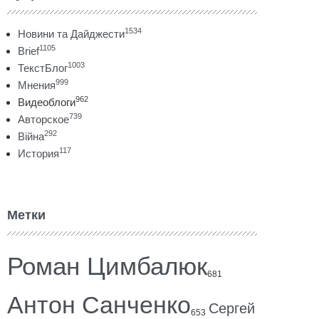
1534
Новини та Дайджести
1105
Brief
1003
ТекстБлог
999
Мнения
962
Видеоблоги
739
Авторское
292
Війна
117
История
Метки
Роман Цимбалюк
681
Антон Санченко
Сергей
653