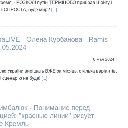
кремлі - РОЗКОЛ! путін ТЕРМІНОВО прибрав Шойгу і
НЕСПРОСТА, буде мир?
[...]
аLIVE - Олена Курбанова - Ramis
.05.2024
8 мая 2024 г.
лю України вирішать ВЖЕ за місяць, є кілька варіантів,
сценарію не буде!
[...]
имбалюк - Понимание перед
цией: "красные линии" рисует
не Кремль