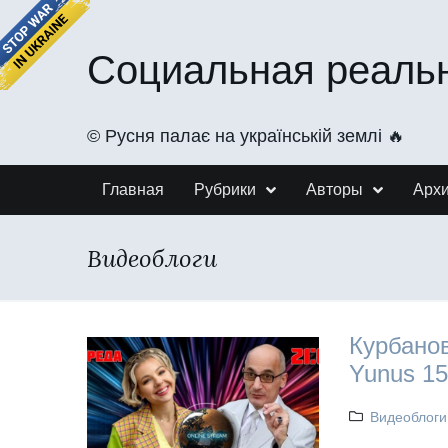
Социальная реаль
©️ Русня палає на українській землі 🔥
Главная
Рубрики
Авторы
Арх
Видеоблоги
Курбанов
Yunus 15
Видеоблоги