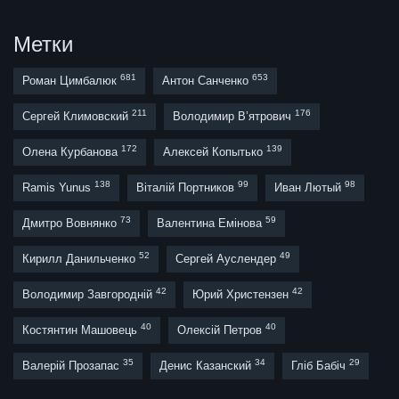
Метки
681
653
Роман Цимбалюк
Антон Санченко
211
176
Сергей Климовский
Володимир В’ятрович
172
139
Олена Курбанова
Алексей Копытько
138
99
98
Ramis Yunus
Віталій Портников
Иван Лютый
73
59
Дмитро Вовнянко
Валентина Емінова
52
49
Кирилл Данильченко
Сергей Ауслендер
42
42
Володимир Завгородній
Юрий Христензен
40
40
Костянтин Машовець
Олексій Петров
35
34
29
Валерій Прозапас
Денис Казанский
Гліб Бабіч