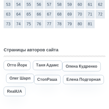
53
54
55
56
57
58
59
60
61
62
63
64
65
66
67
68
69
70
71
72
73
74
75
76
77
78
79
80
81
Страницы авторов сайта
Отто Йорк
Таня Адамс
Олена Кудренко
Олег Шарп
СтопРаша
Елена Подгорная
RealiUA