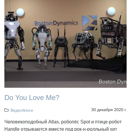
Do You Love Me?
30 декабря 2020 г.
Видеоблоги
Человекоподобный Atlas, робопёс Spot и птице-робот
Handle отрываются вместе под рок-н-ролльный хит