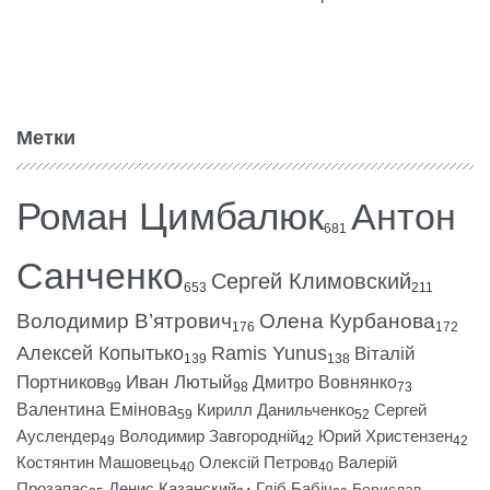
Метки
Роман Цимбалюк
Антон
681
Санченко
Сергей Климовский
653
211
Володимир В’ятрович
Олена Курбанова
176
172
Алексей Копытько
Ramis Yunus
Віталій
139
138
Портников
Иван Лютый
Дмитро Вовнянко
99
98
73
Валентина Емінова
Кирилл Данильченко
Сергей
59
52
Ауслендер
Володимир Завгородній
Юрий Христензен
49
42
42
Костянтин Машовець
Олексій Петров
Валерій
40
40
Прозапас
Денис Казанский
Гліб Бабіч
Борислав