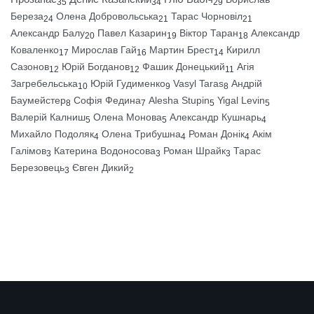
35
34
29
Береза
Олена Добровольська
Тарас Чорновіл
24
21
21
Александр Балу
Павел Казарин
Віктор Таран
Александр
20
19
18
Коваленко
Мирослав Гай
Мартин Брест
Кирилл
17
16
14
Сазонов
Юрій Богданов
Фашик Донецький
Агія
12
12
11
Загребельська
Юрій Гудименко
Vasyl Taras
Андрій
10
9
8
Баумейстер
Софія Федина
Alesha Stupin
Yigal Levin
8
7
5
5
Валерій Калниш
Олена Монова
Александр Кушнарь
5
5
4
Михайло Подоляк
Олена Трибушна
Роман Донік
Акім
4
4
4
Галімов
Катерина Водоносова
Роман Шрайк
Тарас
3
3
3
Березовець
Євген Дикий
3
2