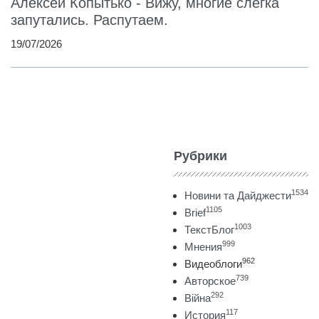
Алексей Копытько - Вижу, многие слегка
запутались. Распутаем.
19/07/2026
Рубрики
1534
Новини та Дайджести
1105
Brief
1003
ТекстБлог
999
Мнения
962
Видеоблоги
739
Авторское
292
Війна
117
История