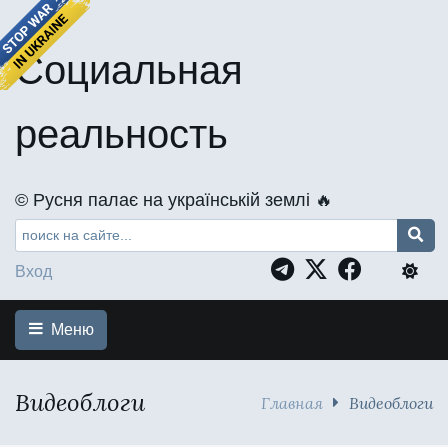
Социальная
реальность
©️ Русня палає на українській землі 🔥
Вход
Меню
Видеоблоги
Главная
Видеоблоги