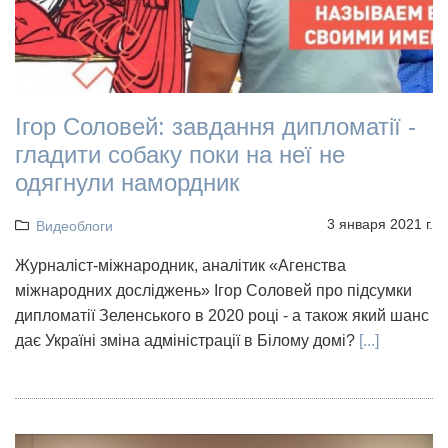
Ігор Соловей: завдання дипломатії -
гладити собаку поки на неї не
одягнули намордник
3 января 2021 г.
Видеоблоги
Журналіст-міжнародник, аналітик «Агенства
міжнародних досліджень» Ігор Соловей про підсумки
дипломатії Зеленського в 2020 році - а також який шанс
дає Україні зміна адміністрації в Білому домі?
[...]