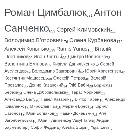
Роман Цимбалюк
Антон
681
Санченко
Сергей Климовский
653
211
Володимир В’ятрович
Олена Курбанова
176
172
Алексей Копытько
Ramis Yunus
Віталій
139
138
Портников
Иван Лютый
Дмитро Вовнянко
99
98
73
Валентина Емінова
Кирилл Данильченко
Сергей
59
52
Ауслендер
Володимир Завгородній
Юрий Христензен
49
42
42
Костянтин Машовець
Олексій Петров
Валерій
40
40
Прозапас
Денис Казанский
Гліб Бабіч
Борислав
35
34
29
Береза
Олена Добровольська
Тарас Чорновіл
24
21
21
Александр Балу
Павел Казарин
Віктор Таран
Александр
20
19
18
Коваленко
Мирослав Гай
Мартин Брест
Кирилл
17
16
14
Сазонов
Юрій Богданов
Фашик Донецький
Агія
12
12
11
Загребельська
Юрій Гудименко
Vasyl Taras
Андрій
10
9
8
Баумейстер
Софія Федина
Alesha Stupin
Yigal Levin
8
7
5
5