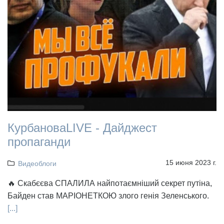
КурбановаLIVE - Дайджест
пропаганди
15 июня 2023 г.
Видеоблоги
🔥 Скабєєва СПАЛИЛА найпотаємніший секрет путіна,
Байден став МАРІОНЕТКОЮ злого генія Зеленського.
[...]