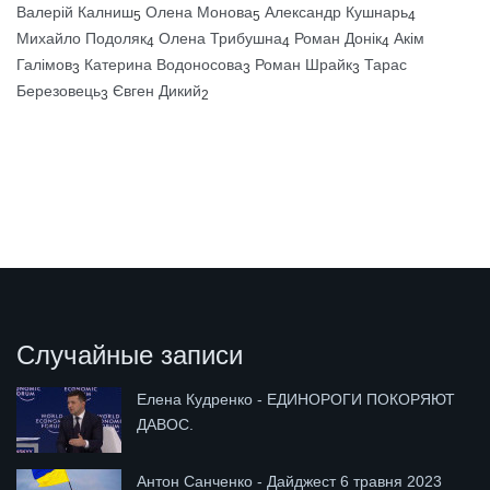
Валерій Калниш
Олена Монова
Александр Кушнарь
5
5
4
Михайло Подоляк
Олена Трибушна
Роман Донік
Акім
4
4
4
Галімов
Катерина Водоносова
Роман Шрайк
Тарас
3
3
3
Березовець
Євген Дикий
3
2
Случайные записи
Елена Кудренко - ЕДИНОРОГИ ПОКОРЯЮТ
ДАВОС.
Антон Санченко - Дайджест 6 травня 2023