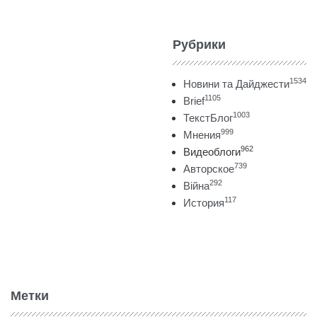
Рубрики
1534
Новини та Дайджести
1105
Brief
1003
ТекстБлог
999
Мнения
962
Видеоблоги
739
Авторское
292
Війна
117
История
Метки