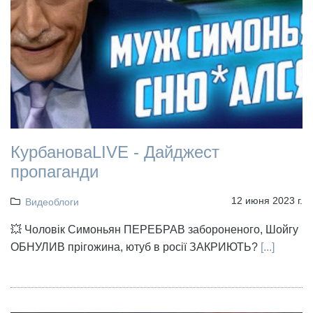
КурбановаLIVE - Дайджест
пропаганди
12 июня 2023 г.
Видеоблоги
💥 Чоловік Симоньян ПЕРЕБРАВ забороненого, Шойгу
ОБНУЛИВ прігожина, ютуб в росії ЗАКРИЮТЬ?
[...]