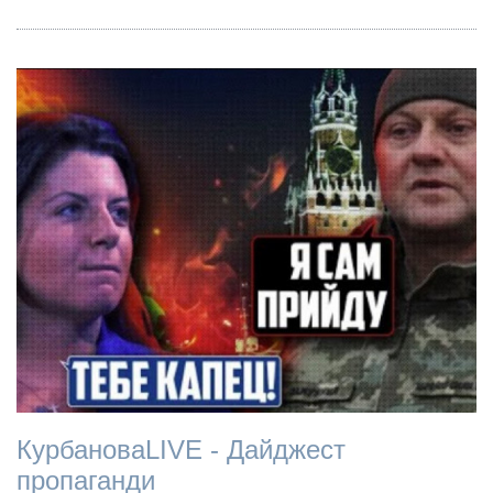
КурбановаLIVE - Дайджест
пропаганди