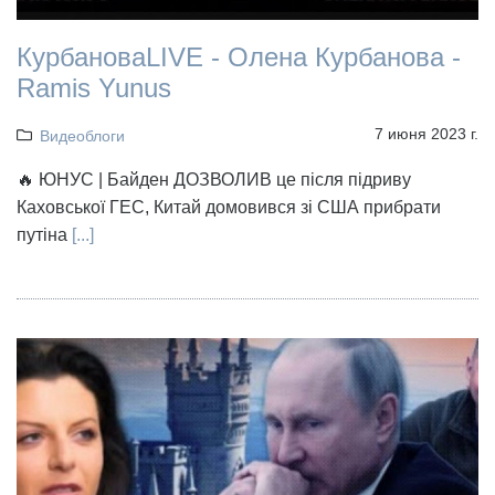
КурбановаLIVE - Олена Курбанова -
Ramis Yunus
7 июня 2023 г.
Видеоблоги
🔥 ЮНУС | Байден ДОЗВОЛИВ це після підриву
Каховської ГЕС, Китай домовився зі США прибрати
путіна
[...]