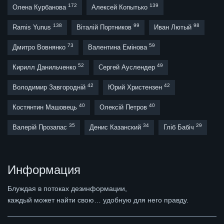
172
139
Олена Курбанова
Алексей Копытько
138
99
98
Ramis Yunus
Віталій Портников
Иван Лютый
73
59
Дмитро Вовнянко
Валентина Емінова
52
49
Кирилл Данильченко
Сергей Ауслендер
42
42
Володимир Завгородній
Юрий Христензен
40
40
Костянтин Машовець
Олексій Петров
35
34
29
Валерій Прозапас
Денис Казанский
Гліб Бабіч
Информация
Блуждая в потоках дезинформации,
каждый может найти свою… удобную для него правду.