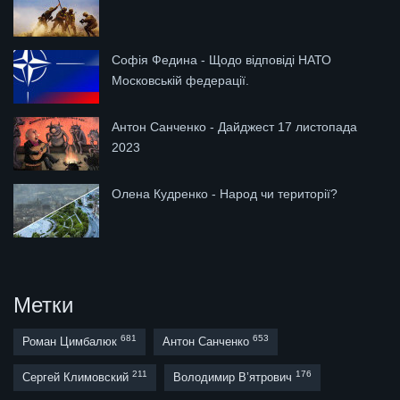
Софія Федина - Щодо відповіді НАТО
Московській федерації.
Антон Санченко - Дайджест 17 листопада
2023
Олена Кудренко - Народ чи території?
Метки
681
653
Роман Цимбалюк
Антон Санченко
211
176
Сергей Климовский
Володимир В’ятрович