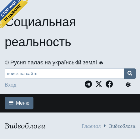
Социальная
реальность
©️ Русня палає на українській землі 🔥
Вход
Меню
Видеоблоги
Главная
Видеоблоги