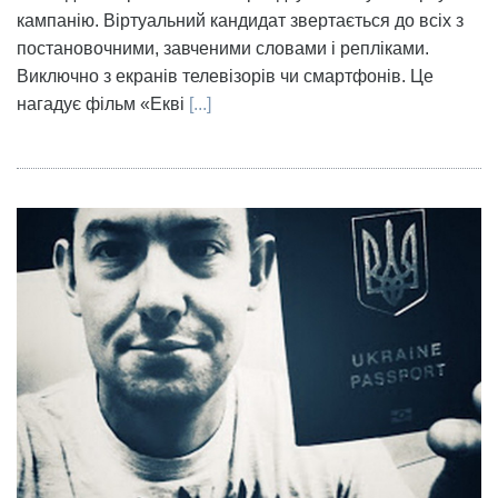
кампанію. Віртуальний кандидат звертається до всіх з
постановочними, завченими словами і репліками.
Виключно з екранів телевізорів чи смартфонів. Це
нагадує фільм «Екві
[...]