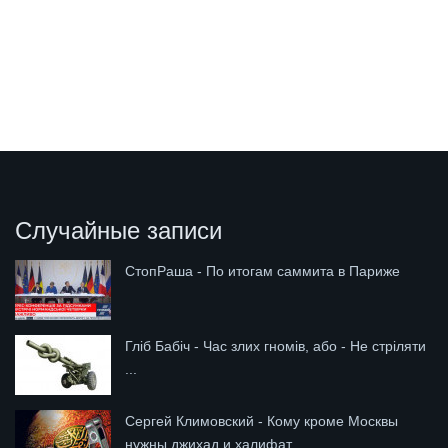
Случайные записи
СтопРаша - По итогам саммита в Париже
Гліб Бабіч - Час злих гномів, або - Не стріляти
...
Сергей Климовский - Кому кроме Москвы
нужны джихад и халифат