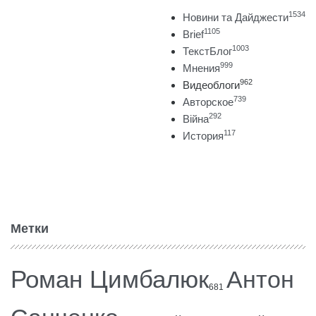
1534
Новини та Дайджести
1105
Brief
1003
ТекстБлог
999
Мнения
962
Видеоблоги
739
Авторское
292
Війна
117
История
Метки
Роман Цимбалюк
Антон
681