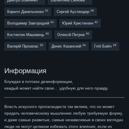
Дмитро Вовнянко
Валентина Емінова
52
49
Кирилл Данильченко
Сергей Ауслендер
42
42
Володимир Завгородній
Юрий Христензен
40
40
Костянтин Машовець
Олексій Петров
35
34
29
Валерій Прозапас
Денис Казанский
Гліб Бабіч
Информация
Блуждая в потоках дезинформации,
каждый может найти свою… удобную для него правду.
Власть искусного пропагандиста так велика, что он может
придать человеческому мышлению любую требуемую форму,
и даже самые развитые, самые независимые в своих взглядах
люди не могут целиком избежать этого влияния, если их