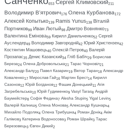
Санченко
Сергей Климовский
653
211
Володимир В’ятрович
Олена Курбанова
176
172
Алексей Копытько
Ramis Yunus
Віталій
139
138
Портников
Иван Лютый
Дмитро Вовнянко
99
98
73
Валентина Емінова
Кирилл Данильченко
Сергей
59
52
Ауслендер
Володимир Завгородній
Юрий Христензен
49
42
42
Костянтин Машовець
Олексій Петров
Валерій
40
40
Прозапас
Денис Казанский
Гліб Бабіч
Борислав
35
34
29
Береза
Олена Добровольська
Тарас Чорновіл
24
21
21
Александр Балу
Павел Казарин
Віктор Таран
Александр
20
19
18
Коваленко
Мирослав Гай
Мартин Брест
Кирилл
17
16
14
Сазонов
Юрій Богданов
Фашик Донецький
Агія
12
12
11
Загребельська
Юрій Гудименко
Vasyl Taras
Андрій
10
9
8
Баумейстер
Софія Федина
Alesha Stupin
Yigal Levin
8
7
5
5
Валерій Калниш
Олена Монова
Александр Кушнарь
5
5
4
Михайло Подоляк
Олена Трибушна
Роман Донік
Акім
4
4
4
Галімов
Катерина Водоносова
Роман Шрайк
Тарас
3
3
3
Березовець
Євген Дикий
3
2