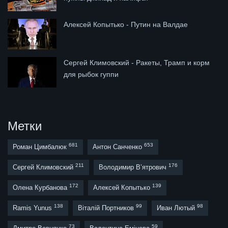
Алексей Копытько - Путин на Валдае
Сергей Климовский - Ракеты, Трамп и корм
для рыбок гуппи
Метки
681
653
Роман Цимбалюк
Антон Санченко
211
176
Сергей Климовский
Володимир В’ятрович
172
139
Олена Курбанова
Алексей Копытько
138
99
98
Ramis Yunus
Віталій Портников
Иван Лютый
73
59