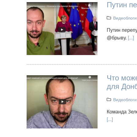
Путин пе
Видеоблоги
Путин перепу
@брыву.
[...]
Что мож
для Дон
Видеоблоги
Команда Зел
[...]