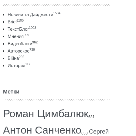
1534
Новини та Дайджести
1105
Brief
1003
ТекстБлог
999
Мнения
962
Видеоблоги
739
Авторское
292
Війна
117
История
Метки
Роман Цимбалюк
681
Антон Санченко
Сергей
653