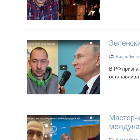
Зеленски
Видеоблоги
В РФ признаю
останавливат
Мастер-
междуна