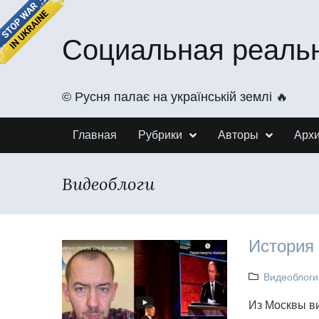
Социальная реаль
©️ Русня палає на українській землі 🔥
Главная
Рубрики
Авторы
Арх
Видеоблоги
История 
Видеоблоги
Из Москвы в