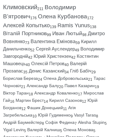
Климовский
Володимир
211
В’ятрович
Олена Курбанова
176
172
Алексей Копытько
Ramis Yunus
139
138
Віталій Портников
Иван Лютый
Дмитро
99
98
Вовнянко
Валентина Емінова
Кирилл
73
59
Данильченко
Сергей Ауслендер
Володимир
52
49
Завгородній
Юрий Христензен
Костянтин
42
42
Машовець
Олексій Петров
Валерій
40
40
Прозапас
Денис Казанский
Гліб Бабіч
35
34
29
Борислав Береза
Олена Добровольська
Тарас
24
21
Чорновіл
Александр Балу
Павел Казарин
21
20
19
Віктор Таран
Александр Коваленко
Мирослав
18
17
Гай
Мартин Брест
Кирилл Сазонов
Юрій
16
14
12
Богданов
Фашик Донецький
Агія
12
11
Загребельська
Юрій Гудименко
Vasyl Taras
10
9
8
Андрій Баумейстер
Софія Федина
Alesha Stupin
8
7
5
Yigal Levin
Валерій Калниш
Олена Монова
5
5
5
Александр Кушнарь
Михайло Подоляк
Олена