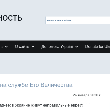
ность
ив
О сайте
Допомога Україні
Donate for Uk
на службе Его Величества
24 января 2020 г.
иднее: в Украине живут неправильные евре@.
[...]