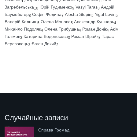
12
12
11
Загребельська
Юрій Гудименко
Vasyl Taras
Андрій
10
9
8
Баумейстер
Софія Федина
Alesha Stupin
Yigal Levin
8
7
5
5
Валерій Калниш
Олена Монова
Александр Кушнарь
5
5
4
Михайло Подоляк
Олена Трибушна
Роман Донік
Акім
4
4
4
Галімов
Катерина Водоносова
Роман Шрайк
Тарас
3
3
3
Березовець
Євген Дикий
3
2
Случайные записи
Справа Громад