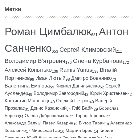
Метки
Роман Цимбалюк
Антон
681
Санченко
Сергей Климовский
653
211
Володимир В’ятрович
Олена Курбанова
176
172
Алексей Копытько
Ramis Yunus
Віталій
139
138
Портников
Иван Лютый
Дмитро Вовнянко
99
98
73
Валентина Емінова
Кирилл Данильченко
Сергей
59
52
Ауслендер
Володимир Завгородній
Юрий Христензен
49
42
42
Костянтин Машовець
Олексій Петров
Валерій
40
40
Прозапас
Денис Казанский
Гліб Бабіч
Борислав
35
34
29
Береза
Олена Добровольська
Тарас Чорновіл
24
21
21
Александр Балу
Павел Казарин
Віктор Таран
Александр
20
19
18
Коваленко
Мирослав Гай
Мартин Брест
Кирилл
17
16
14
Сазонов
Юрій Богданов
Фашик Донецький
Агія