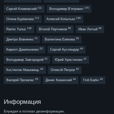
211
176
Сергей Климовский
Володимир В’ятрович
172
139
Олена Курбанова
Алексей Копытько
138
99
98
Ramis Yunus
Віталій Портников
Иван Лютый
73
59
Дмитро Вовнянко
Валентина Емінова
52
49
Кирилл Данильченко
Сергей Ауслендер
42
42
Володимир Завгородній
Юрий Христензен
40
40
Костянтин Машовець
Олексій Петров
35
34
29
Валерій Прозапас
Денис Казанский
Гліб Бабіч
Информация
Блуждая в потоках дезинформации,