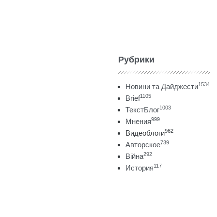
Рубрики
1534
Новини та Дайджести
1105
Brief
1003
ТекстБлог
999
Мнения
962
Видеоблоги
739
Авторское
292
Війна
117
История