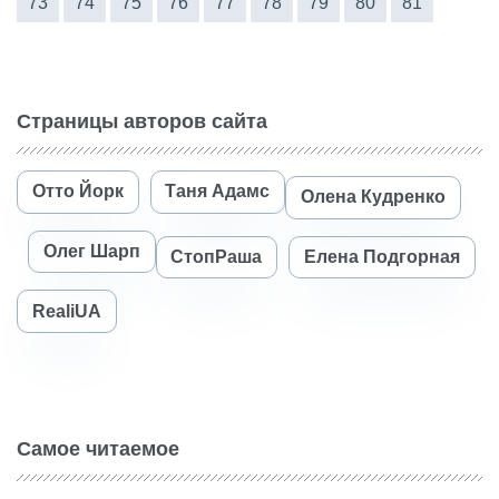
73
74
75
76
77
78
79
80
81
Страницы авторов сайта
Отто Йорк
Таня Адамс
Олена Кудренко
Олег Шарп
СтопРаша
Елена Подгорная
RealiUA
Самое читаемое