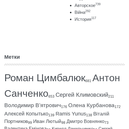
739
Авторское
292
Війна
117
История
Метки
Роман Цимбалюк
Антон
681
Санченко
Сергей Климовский
653
211
Володимир В’ятрович
Олена Курбанова
176
172
Алексей Копытько
Ramis Yunus
Віталій
139
138
Портников
Иван Лютый
Дмитро Вовнянко
99
98
73
Валентина Емінова
Кирилл Данильченко
Сергей