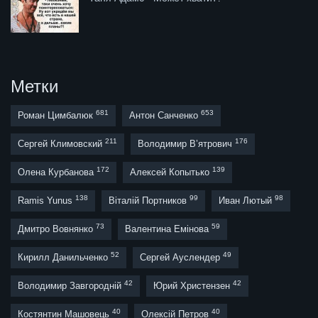
Метки
681
653
Роман Цимбалюк
Антон Санченко
211
176
Сергей Климовский
Володимир В’ятрович
172
139
Олена Курбанова
Алексей Копытько
138
99
98
Ramis Yunus
Віталій Портников
Иван Лютый
73
59
Дмитро Вовнянко
Валентина Емінова
52
49
Кирилл Данильченко
Сергей Ауслендер
42
42
Володимир Завгородній
Юрий Христензен
40
40
Костянтин Машовець
Олексій Петров