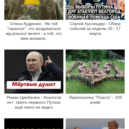
Олена Кудренко - Не той
Сергей Ауслендер - Обзор
"гарантує", хто роздувається
событий за неделю 10 - 17
від власної величі - а той, хто
марта
вміє воювати.
Роман Цимбалюк - Аналогов
Українському "Пласту" - 109
нет: такого нервного Путина
років!
ещё никто не видел