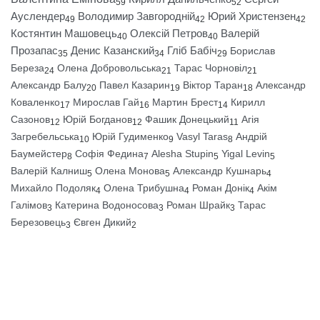
59
52
Ауслендер
Володимир Завгородній
Юрий Христензен
49
42
42
Костянтин Машовець
Олексій Петров
Валерій
40
40
Прозапас
Денис Казанский
Гліб Бабіч
Борислав
35
34
29
Береза
Олена Добровольська
Тарас Чорновіл
24
21
21
Александр Балу
Павел Казарин
Віктор Таран
Александр
20
19
18
Коваленко
Мирослав Гай
Мартин Брест
Кирилл
17
16
14
Сазонов
Юрій Богданов
Фашик Донецький
Агія
12
12
11
Загребельська
Юрій Гудименко
Vasyl Taras
Андрій
10
9
8
Баумейстер
Софія Федина
Alesha Stupin
Yigal Levin
8
7
5
5
Валерій Калниш
Олена Монова
Александр Кушнарь
5
5
4
Михайло Подоляк
Олена Трибушна
Роман Донік
Акім
4
4
4
Галімов
Катерина Водоносова
Роман Шрайк
Тарас
3
3
3
Березовець
Євген Дикий
3
2