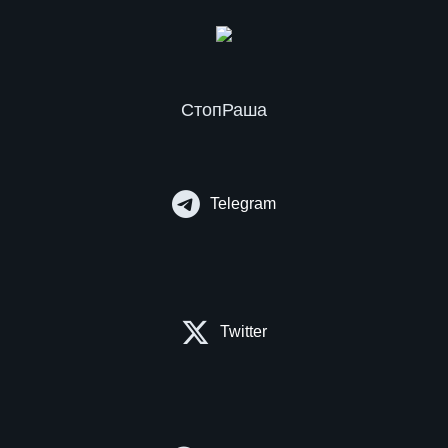
СтопРаша
Telegram
Twitter