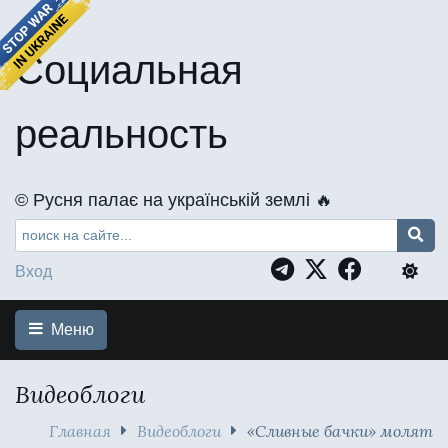
Социальная
реальность
©️ Русня палає на українській землі 🔥
Вход
Меню
Видеоблоги
Главная
Видеоблоги
«Сливные бачки» молят