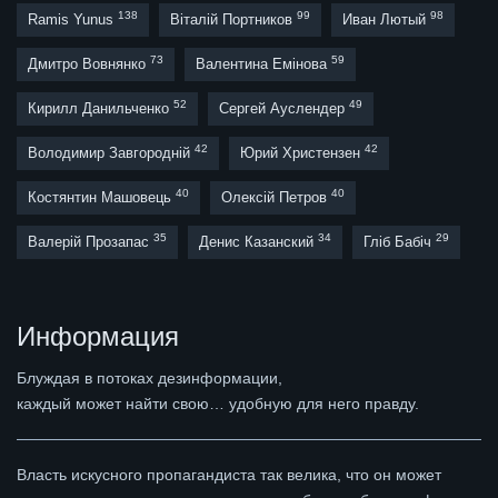
138
99
98
Ramis Yunus
Віталій Портников
Иван Лютый
73
59
Дмитро Вовнянко
Валентина Емінова
52
49
Кирилл Данильченко
Сергей Ауслендер
42
42
Володимир Завгородній
Юрий Христензен
40
40
Костянтин Машовець
Олексій Петров
35
34
29
Валерій Прозапас
Денис Казанский
Гліб Бабіч
Информация
Блуждая в потоках дезинформации,
каждый может найти свою… удобную для него правду.
Власть искусного пропагандиста так велика, что он может