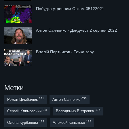
Побудка утренним Орком 05122021
Антон Санченко - Дайджест 2 серпня 2022
Віталій Портников - Точка зору
Метки
681
653
Роман Цимбалюк
Антон Санченко
211
176
Сергей Климовский
Володимир В’ятрович
172
139
Олена Курбанова
Алексей Копытько