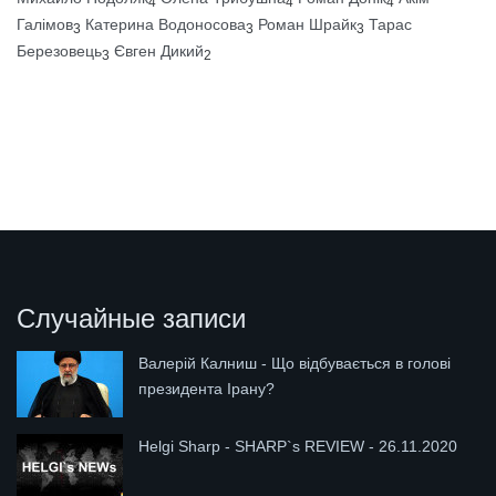
4
4
4
Галімов
Катерина Водоносова
Роман Шрайк
Тарас
3
3
3
Березовець
Євген Дикий
3
2
Случайные записи
Валерій Калниш - Що відбувається в голові
президента Ірану?
Helgi Sharp - SHARP`s REVIEW - 26.11.2020