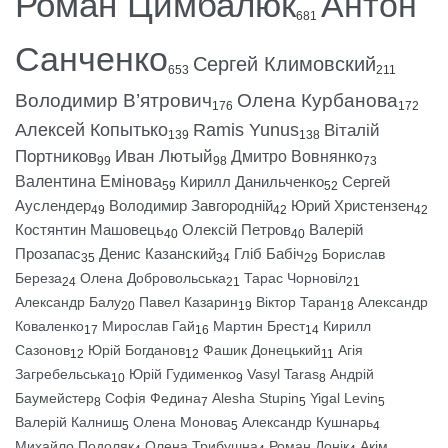
Роман Цимбалюк
Антон
681
Санченко
Сергей Климовский
653
211
Володимир В’ятрович
Олена Курбанова
176
172
Алексей Копытько
Ramis Yunus
Віталій
139
138
Портников
Иван Лютый
Дмитро Вовнянко
99
98
73
Валентина Емінова
Кирилл Данильченко
Сергей
59
52
Ауслендер
Володимир Завгородній
Юрий Христензен
49
42
42
Костянтин Машовець
Олексій Петров
Валерій
40
40
Прозапас
Денис Казанский
Гліб Бабіч
Борислав
35
34
29
Береза
Олена Добровольська
Тарас Чорновіл
24
21
21
Александр Балу
Павел Казарин
Віктор Таран
Александр
20
19
18
Коваленко
Мирослав Гай
Мартин Брест
Кирилл
17
16
14
Сазонов
Юрій Богданов
Фашик Донецький
Агія
12
12
11
Загребельська
Юрій Гудименко
Vasyl Taras
Андрій
10
9
8
Баумейстер
Софія Федина
Alesha Stupin
Yigal Levin
8
7
5
5
Валерій Калниш
Олена Монова
Александр Кушнарь
5
5
4
Михайло Подоляк
Олена Трибушна
Роман Донік
Акім