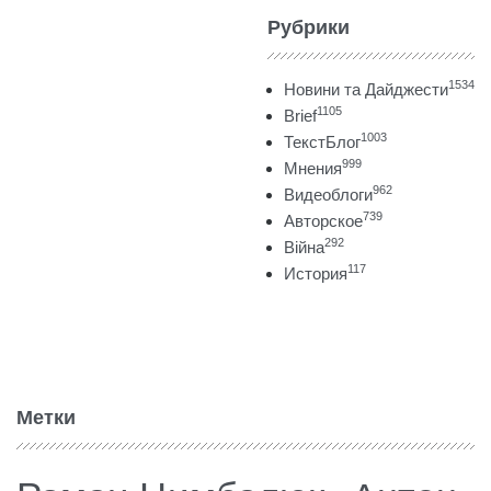
Рубрики
1534
Новини та Дайджести
1105
Brief
1003
ТекстБлог
999
Мнения
962
Видеоблоги
739
Авторское
292
Війна
117
История
Метки