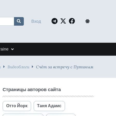
Вход
raine
я
Видеоблоги
Cчёт за встречу с Путиным
Страницы авторов сайта
Отто Йорк
Таня Адамс