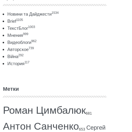
1534
Новини та Дайджести
1105
Brief
1003
ТекстБлог
999
Мнения
962
Видеоблоги
739
Авторское
292
Війна
117
История
Метки
Роман Цимбалюк
681
Антон Санченко
Сергей
653