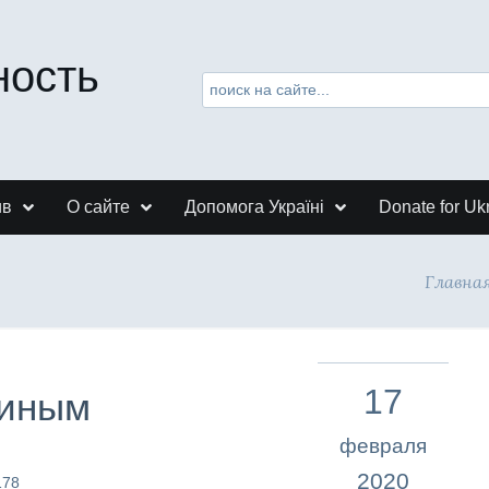
ность
ив
О сайте
Допомога Україні
Donate for Uk
Главна
17
тиным
февраля
2020
178