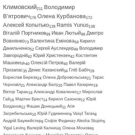
Климовский
Володимир
211
В’ятрович
Олена Курбанова
176
172
Алексей Копытько
Ramis Yunus
139
138
Віталій Портников
Иван Лютый
Дмитро
99
98
Вовнянко
Валентина Емінова
Кирилл
73
59
Данильченко
Сергей Ауслендер
Володимир
52
49
Завгородній
Юрий Христензен
Костянтин
42
42
Машовець
Олексій Петров
Валерій
40
40
Прозапас
Денис Казанский
Гліб Бабіч
35
34
29
Борислав Береза
Олена Добровольська
Тарас
24
21
Чорновіл
Александр Балу
Павел Казарин
21
20
19
Віктор Таран
Александр Коваленко
Мирослав
18
17
Гай
Мартин Брест
Кирилл Сазонов
Юрій
16
14
12
Богданов
Фашик Донецький
Агія
12
11
Загребельська
Юрій Гудименко
Vasyl Taras
10
9
8
Андрій Баумейстер
Софія Федина
Alesha Stupin
8
7
5
Yigal Levin
Валерій Калниш
Олена Монова
5
5
5
Александр Кушнарь
Михайло Подоляк
Олена