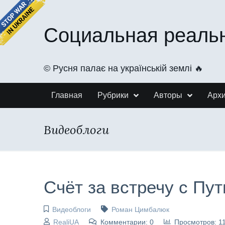
Социальная реаль
©️ Русня палає на українській землі 🔥
Главная
Рубрики
Авторы
Арх
Видеоблоги
Cчёт за встречу с Пу
Видеоблоги
Роман Цимбалюк
RealiUA
Комментарии: 0
Просмотров: 1