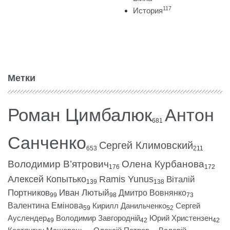
117
История
Метки
Роман Цимбалюк
Антон
681
Санченко
Сергей Климовский
653
211
Володимир В’ятрович
Олена Курбанова
176
172
Алексей Копытько
Ramis Yunus
Віталій
139
138
Портников
Иван Лютый
Дмитро Вовнянко
99
98
73
Валентина Емінова
Кирилл Данильченко
Сергей
59
52
Ауслендер
Володимир Завгородній
Юрий Христензен
49
42
42