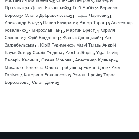
Костянтин Машовець
Олексій Петров
Валерій
40
40
Прозапас
Денис Казанский
Гліб Бабіч
Борислав
35
34
29
Береза
Олена Добровольська
Тарас Чорновіл
24
21
21
Александр Балу
Павел Казарин
Віктор Таран
Александр
20
19
18
Коваленко
Мирослав Гай
Мартин Брест
Кирилл
17
16
14
Сазонов
Юрій Богданов
Фашик Донецький
Агія
12
12
11
Загребельська
Юрій Гудименко
Vasyl Taras
Андрій
10
9
8
Баумейстер
Софія Федина
Alesha Stupin
Yigal Levin
8
7
5
5
Валерій Калниш
Олена Монова
Александр Кушнарь
5
5
4
Михайло Подоляк
Олена Трибушна
Роман Донік
Акім
4
4
4
Галімов
Катерина Водоносова
Роман Шрайк
Тарас
3
3
3
Березовець
Євген Дикий
3
2