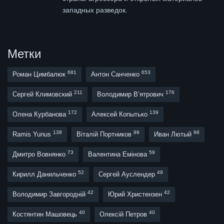
западных разведок.
Метки
681
653
Роман Цимбалюк
Антон Санченко
211
176
Сергей Климовский
Володимир В’ятрович
172
139
Олена Курбанова
Алексей Копытько
138
99
98
Ramis Yunus
Віталій Портников
Иван Лютый
73
59
Дмитро Вовнянко
Валентина Емінова
52
49
Кирилл Данильченко
Сергей Ауслендер
42
42
Володимир Завгородній
Юрий Христензен
40
40
Костянтин Машовець
Олексій Петров