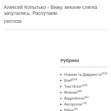
Алексей Копытько - Вижу, многие слегка
запутались. Распутаем.
19/07/2026
Рубрики
1534
Новини та Дайджести
1105
Brief
1003
ТекстБлог
999
Мнения
962
Видеоблоги
739
Авторское
292
Війна