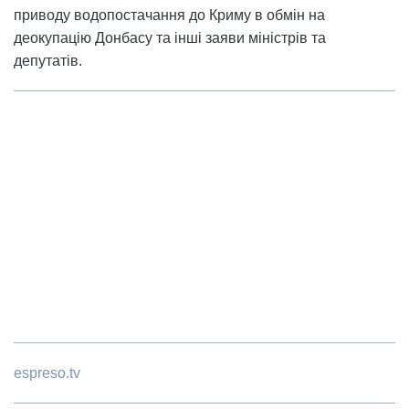
приводу водопостачання до Криму в обмін на
деокупацію Донбасу та інші заяви міністрів та
депутатів.
espreso.tv