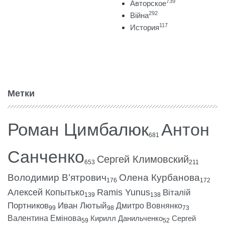
739
Авторское
292
Війна
117
История
Метки
Роман Цимбалюк
Антон
681
Санченко
Сергей Климовский
653
211
Володимир В’ятрович
Олена Курбанова
176
172
Алексей Копытько
Ramis Yunus
Віталій
139
138
Портников
Иван Лютый
Дмитро Вовнянко
99
98
73
Валентина Емінова
Кирилл Данильченко
Сергей
59
52