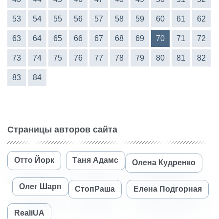
53
54
55
56
57
58
59
60
61
62
63
64
65
66
67
68
69
70
71
72
73
74
75
76
77
78
79
80
81
82
83
84
Страницы авторов сайта
Отто Йорк
Таня Адамс
Олена Кудренко
Олег Шарп
СтопРаша
Елена Подгорная
RealiUA