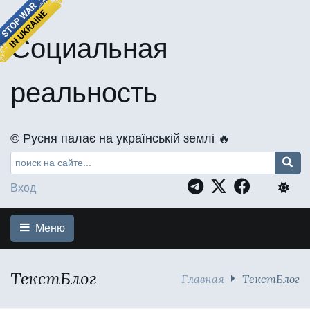
Социальная
реальность
©️ Русня палає на українській землі 🔥
Вход
Меню
ТекстБлог
Главная
ТекстБлог