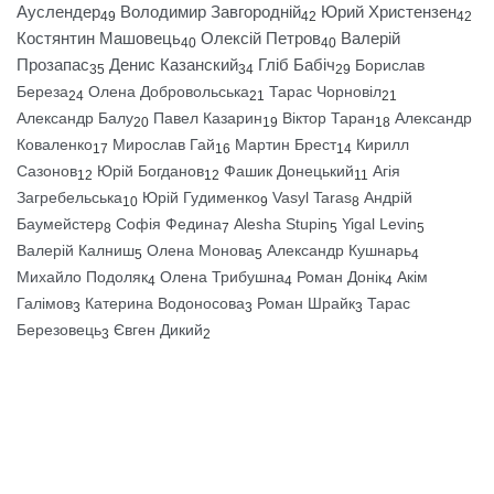
Ауслендер
Володимир Завгородній
Юрий Христензен
49
42
42
Костянтин Машовець
Олексій Петров
Валерій
40
40
Прозапас
Денис Казанский
Гліб Бабіч
Борислав
35
34
29
Береза
Олена Добровольська
Тарас Чорновіл
24
21
21
Александр Балу
Павел Казарин
Віктор Таран
Александр
20
19
18
Коваленко
Мирослав Гай
Мартин Брест
Кирилл
17
16
14
Сазонов
Юрій Богданов
Фашик Донецький
Агія
12
12
11
Загребельська
Юрій Гудименко
Vasyl Taras
Андрій
10
9
8
Баумейстер
Софія Федина
Alesha Stupin
Yigal Levin
8
7
5
5
Валерій Калниш
Олена Монова
Александр Кушнарь
5
5
4
Михайло Подоляк
Олена Трибушна
Роман Донік
Акім
4
4
4
Галімов
Катерина Водоносова
Роман Шрайк
Тарас
3
3
3
Березовець
Євген Дикий
3
2