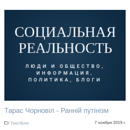
Тарас Чорновіл - Ранній путінізм
7 ноября 2019 г.
ТекстБлог