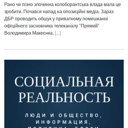
Рано чи пізно злочинна колоборантська влада мала це
зробити. Почався напад на опозиційні медіа. Зараз
ДБР проводить обшук у приватному помешканні
офіційного засновника телеканалу "Прямий"
Володимира Макеєнка.
[...]