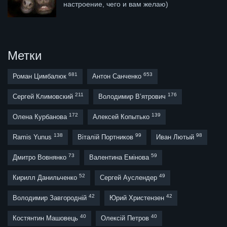
настроение, чего и вам желаю)
Метки
681
653
Роман Цимбалюк
Антон Санченко
211
176
Сергей Климовский
Володимир В’ятрович
172
139
Олена Курбанова
Алексей Копытько
138
99
98
Ramis Yunus
Віталій Портников
Иван Лютый
73
59
Дмитро Вовнянко
Валентина Емінова
52
49
Кирилл Данильченко
Сергей Ауслендер
42
42
Володимир Завгородній
Юрий Христензен
40
40
Костянтин Машовець
Олексій Петров