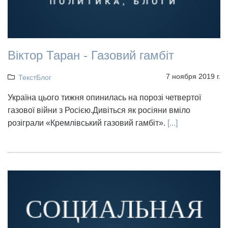
Віктор Таран - Газовий гамбіт
7 ноября 2019 г.
ТекстБлог
Україна цього тижня опинилась на порозі четвертої
газової війни з Росією.Дивіться як росіяни вміло
розіграли «Кремлівський газовий гамбіт».
[...]