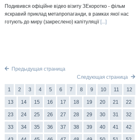
Подивився офіційне відео візиту ЗЕкоротко - фільм
яскравий приклад метапропаганди, в рамках якої нас
готують до миру (закреслено) капітуляції
[...]
Предыдущая страница
Следующая страница
1
2
3
4
5
6
7
8
9
10
11
12
13
14
15
16
17
18
19
20
21
22
23
24
25
26
27
28
29
30
31
32
33
34
35
36
37
38
39
40
41
42
43
44
45
46
47
48
49
50
51
52