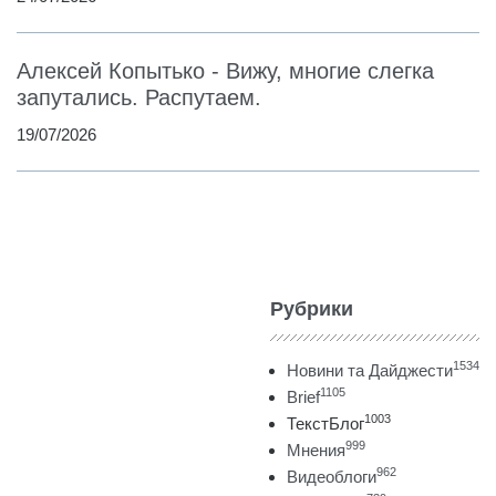
Алексей Копытько - Вижу, многие слегка
запутались. Распутаем.
19/07/2026
Рубрики
1534
Новини та Дайджести
1105
Brief
1003
ТекстБлог
999
Мнения
962
Видеоблоги