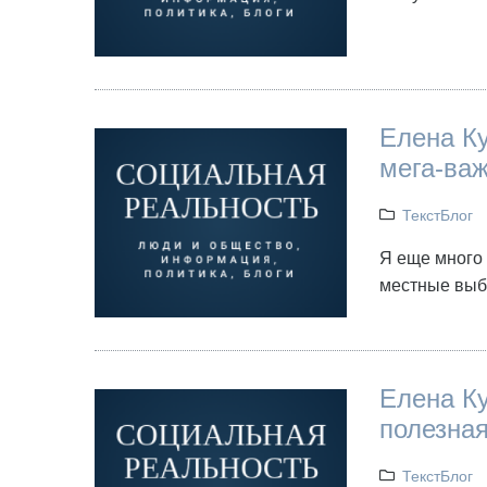
Елена Ку
мега-ва
ТекстБлог
Я еще много 
местные выбо
Елена Ку
полезная
ТекстБлог