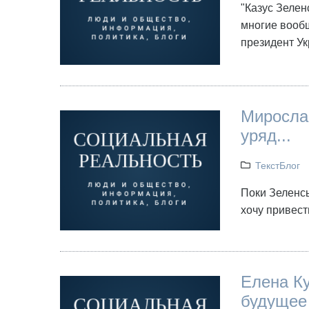
"Казус Зелен
многие вооб
президент У
Мирослав
уряд...
ТекстБлог
Поки Зеленсь
хочу привест
Елена Ку
будущее