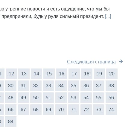
таю утренние новости и есть ощущение, что мы бы
о предприняли, будь у руля сильный президент.
[...]
Следующая страница
1
12
13
14
15
16
17
18
19
20
9
30
31
32
33
34
35
36
37
38
7
48
49
50
51
52
53
54
55
56
5
66
67
68
69
70
71
72
73
74
3
84