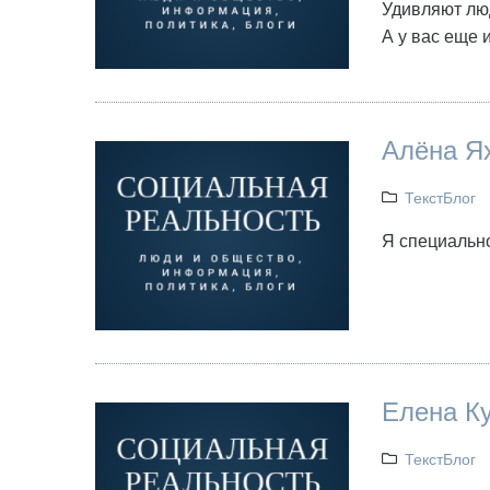
Удивляют люд
А у вас еще 
Алёна Я
ТекстБлог
Я специальн
Елена Ку
ТекстБлог