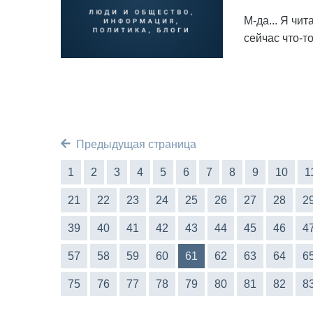
М-да... Я чи
сейчас что-т
Предыдущая страница
1
2
3
4
5
6
7
8
9
10
1
21
22
23
24
25
26
27
28
2
39
40
41
42
43
44
45
46
4
57
58
59
60
61
62
63
64
6
75
76
77
78
79
80
81
82
8