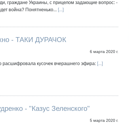
и, граждане Украины, с прицелом задающие вопрос: -
идет война? Понятненько...
[...]
хно - ТАКИ ДУРАЧОК
6 марта 2020 г.
о расшифровала кусочек вчерашнего эфира:
[...]
дренко - "Казус Зеленского"
5 марта 2020 г.