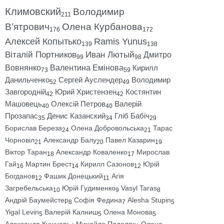
Климовский
Володимир
211
В’ятрович
Олена Курбанова
176
172
Алексей Копытько
Ramis Yunus
139
138
Віталій Портников
Иван Лютый
Дмитро
99
98
Вовнянко
Валентина Емінова
Кирилл
73
59
Данильченко
Сергей Ауслендер
Володимир
52
49
Завгородній
Юрий Христензен
Костянтин
42
42
Машовець
Олексій Петров
Валерій
40
40
Прозапас
Денис Казанский
Гліб Бабіч
35
34
29
Борислав Береза
Олена Добровольська
Тарас
24
21
Чорновіл
Александр Балу
Павел Казарин
21
20
19
Віктор Таран
Александр Коваленко
Мирослав
18
17
Гай
Мартин Брест
Кирилл Сазонов
Юрій
16
14
12
Богданов
Фашик Донецький
Агія
12
11
Загребельська
Юрій Гудименко
Vasyl Taras
10
9
8
Андрій Баумейстер
Софія Федина
Alesha Stupin
8
7
5
Yigal Levin
Валерій Калниш
Олена Монова
5
5
5
Александр Кушнарь
Михайло Подоляк
Олена