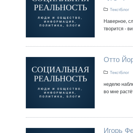
ТекстБлог
Наверное, сл
творится - в
Отто Йор
ТекстБлог
неделю наблю
во мне растё
Игорь Фе