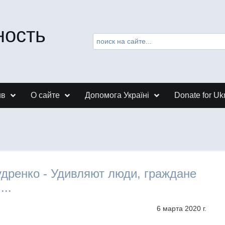
ность
ив
О сайте
Допомога Україні
Donate for Uk
дренко - Удивляют люди, граждане
...
6 марта 2020 г.