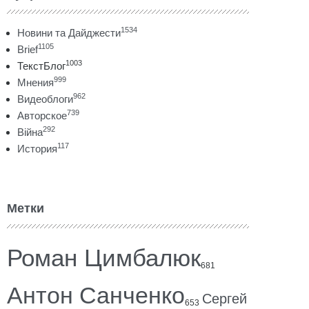
1534
Новини та Дайджести
1105
Brief
1003
ТекстБлог
999
Мнения
962
Видеоблоги
739
Авторское
292
Війна
117
История
Метки
Роман Цимбалюк
681
Антон Санченко
Сергей
653