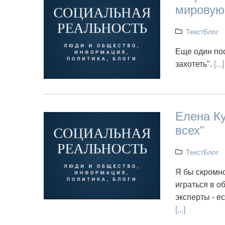
мировую
ТекстБлог
Еще один пос
захотеть".
[...]
Елена Ку
всех"
ТекстБлог
Я бы скромн
играться в об
эксперты - е
[...]