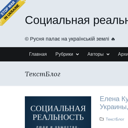
Социальная реаль
©️ Русня палає на українській землі 🔥
Главная
Рубрики
Авторы
Арх
ТекстБлог
Елена Ку
Украины,
ТекстБлог