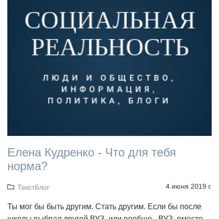
Елена Кудренко - Что для тебя
норма?
4 июня 2019 г.
ТекстБлог
Ты мог бы быть другим. Стать другим. Если бы после
школы выбрал другой ВУЗ, или вообще - ВУЗ, вместо