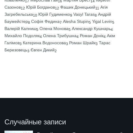
Коваленко
Мирослав Гай
Мартин Брест
Кирилл
17
16
14
Сазонов
Юрій Богданов
Фашик Донецький
Агія
12
12
11
Загребельська
Юрій Гудименко
Vasyl Taras
Андрій
10
9
8
Баумейстер
Софія Федина
Alesha Stupin
Yigal Levin
8
7
5
5
Валерій Калниш
Олена Монова
Александр Кушнарь
5
5
4
Михайло Подоляк
Олена Трибушна
Роман Донік
Акім
4
4
4
Галімов
Катерина Водоносова
Роман Шрайк
Тарас
3
3
3
Березовець
Євген Дикий
3
2
Случайные записи