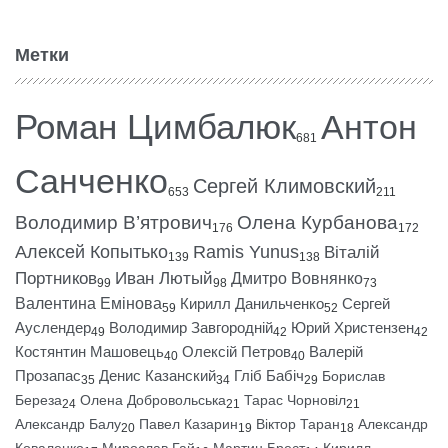
Метки
Роман Цимбалюк
Антон
681
Санченко
Сергей Климовский
653
211
Володимир В’ятрович
Олена Курбанова
176
172
Алексей Копытько
Ramis Yunus
Віталій
139
138
Портников
Иван Лютый
Дмитро Вовнянко
99
98
73
Валентина Емінова
Кирилл Данильченко
Сергей
59
52
Ауслендер
Володимир Завгородній
Юрий Христензен
49
42
42
Костянтин Машовець
Олексій Петров
Валерій
40
40
Прозапас
Денис Казанский
Гліб Бабіч
Борислав
35
34
29
Береза
Олена Добровольська
Тарас Чорновіл
24
21
21
Александр Балу
Павел Казарин
Віктор Таран
Александр
20
19
18