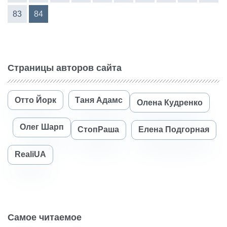
83
84
Страницы авторов сайта
Отто Йорк
Таня Адамс
Олена Кудренко
Олег Шарп
СтопРаша
Елена Подгорная
RealiUA
Самое читаемое