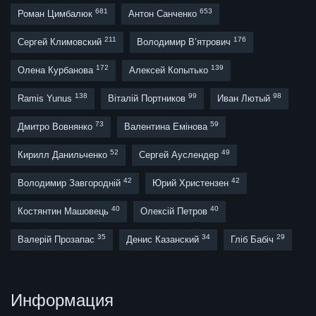
681
653
Роман Цимбалюк
Антон Санченко
211
176
Сергей Климовский
Володимир В’ятрович
172
139
Олена Курбанова
Алексей Копытько
138
99
98
Ramis Yunus
Віталій Портников
Иван Лютый
73
59
Дмитро Вовнянко
Валентина Емінова
52
49
Кирилл Данильченко
Сергей Ауслендер
42
42
Володимир Завгородній
Юрий Христензен
40
40
Костянтин Машовець
Олексій Петров
35
34
29
Валерій Прозапас
Денис Казанский
Гліб Бабіч
Информация