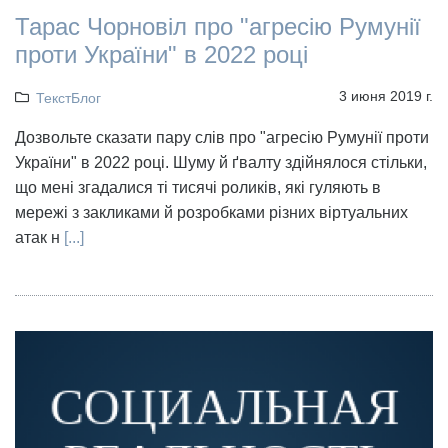
Тарас Чорновіл про "агресію Румунії
проти України" в 2022 році
3 июня 2019 г.
ТекстБлог
Дозвольте сказати пару слів про "агресію Румунії проти
України" в 2022 році. Шуму й ґвалту здійнялося стільки,
що мені згадалися ті тисячі роликів, які гуляють в
мережі з закликами й розробками різних віртуальних
атак н
[...]