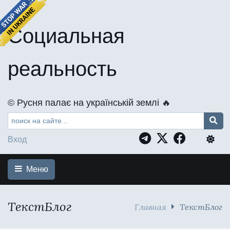
Социальная
реальность
©️ Русня палає на українській землі 🔥
Вход
Меню
ТекстБлог
Главная
ТекстБлог