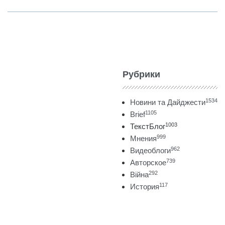
Рубрики
1534
Новини та Дайджести
1105
Brief
1003
ТекстБлог
999
Мнения
962
Видеоблоги
739
Авторское
292
Війна
117
История