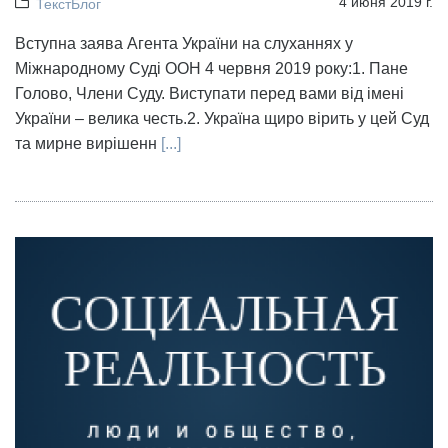
4 июня 2019 г.
ТекстБлог
Вступна заява Агента України на слуханнях у
Міжнародному Суді ООН 4 червня 2019 року:1. Пане
Голово, Члени Суду. Виступати перед вами від імені
України – велика честь.2. Україна щиро вірить у цей Суд
та мирне вирішенн
[...]