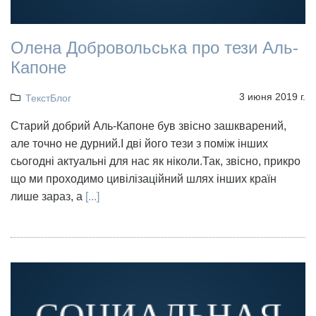
Олена Добровольська про тези Аль-
Капоне
3 июня 2019 г.
ТекстБлог
Старий добрий Аль-Капоне був звісно зашкварений,
але точно не дурний.І дві його тези з поміж інших
сьогодні актуальні для нас як ніколи.Так, звісно, прикро
що ми проходимо цивілізаційний шлях інших країн
лише зараз, а
[...]