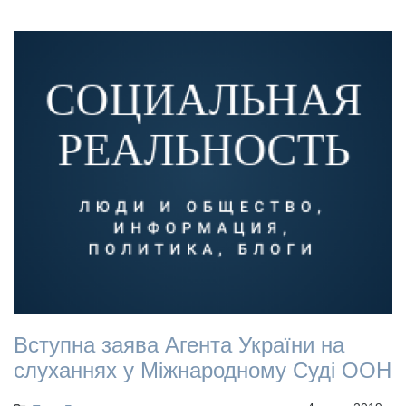
Вступна заява Агента України на
слуханнях у Міжнародному Суді ООН