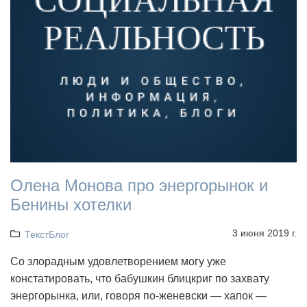
Олена Монова про энергорынок и
Бенины хотелки
3 июня 2019 г.
ТекстБлог
Со злорадным удовлетворением могу уже
констатировать, что бабушкин блицкриг по захвату
энергорынка, или, говоря по-женевски — хапок —