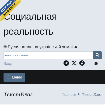
Социальная
реальность
©️ Русня палає на українській землі 🔥
Вход
Меню
ТекстБлог
Главная
ТекстБлог