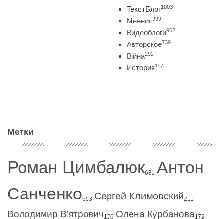
1003
ТекстБлог
999
Мнения
962
Видеоблоги
739
Авторское
292
Війна
117
История
Метки
Роман Цимбалюк
Антон
681
Санченко
Сергей Климовский
653
211
Володимир В’ятрович
Олена Курбанова
176
172