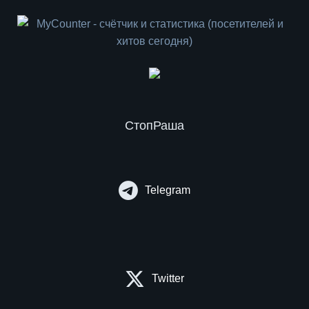
СтопРаша
Telegram
Twitter