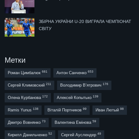
ЗБІРНА УКРАЇНИ U-20 ВИГРАЛА ЧЕМПІОНАТ
СВІТУ
Метки
681
653
Роман Цимбалюк
Антон Санченко
211
176
Сергей Климовский
Володимир В’ятрович
172
139
Олена Курбанова
Алексей Копытько
138
99
98
Ramis Yunus
Віталій Портников
Иван Лютый
73
59
Дмитро Вовнянко
Валентина Емінова
52
49
Кирилл Данильченко
Сергей Ауслендер