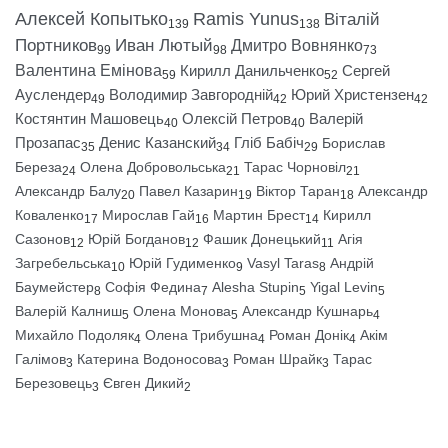
Алексей Копытько
Ramis Yunus
Віталій
139
138
Портников
Иван Лютый
Дмитро Вовнянко
99
98
73
Валентина Емінова
Кирилл Данильченко
Сергей
59
52
Ауслендер
Володимир Завгородній
Юрий Христензен
49
42
42
Костянтин Машовець
Олексій Петров
Валерій
40
40
Прозапас
Денис Казанский
Гліб Бабіч
Борислав
35
34
29
Береза
Олена Добровольська
Тарас Чорновіл
24
21
21
Александр Балу
Павел Казарин
Віктор Таран
Александр
20
19
18
Коваленко
Мирослав Гай
Мартин Брест
Кирилл
17
16
14
Сазонов
Юрій Богданов
Фашик Донецький
Агія
12
12
11
Загребельська
Юрій Гудименко
Vasyl Taras
Андрій
10
9
8
Баумейстер
Софія Федина
Alesha Stupin
Yigal Levin
8
7
5
5
Валерій Калниш
Олена Монова
Александр Кушнарь
5
5
4
Михайло Подоляк
Олена Трибушна
Роман Донік
Акім
4
4
4
Галімов
Катерина Водоносова
Роман Шрайк
Тарас
3
3
3
Березовець
Євген Дикий
3
2