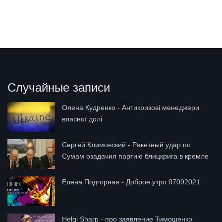
Случайные записи
Олена Кудренко - Антикризові менеджери
власної долі
Сергей Климовский - Ракетный удар по
Сумам озадачил партию блицкрига в кремле
Елена Подгорная - Доброе утро 07092021
Helgi Sharp - про заявление Тимошенко