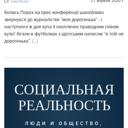
17 апреля 2020 г.
ТекстБлог
Колись Порох на прес-конференції шанобливо
звернувся до журналістки "моя дорогенька" - і
наступного ж дня купа її охоплених праведним гнівом
кулєґ бігали в футболках з ідіотським написом "я тобі не
дорогенька".
[...]