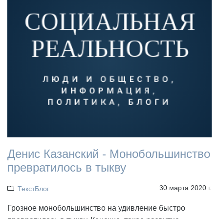
Денис Казанский - Монобольшинство
превратилось в тыкву
30 марта 2020 г.
ТекстБлог
Грозное монобольшинство на удивление быстро