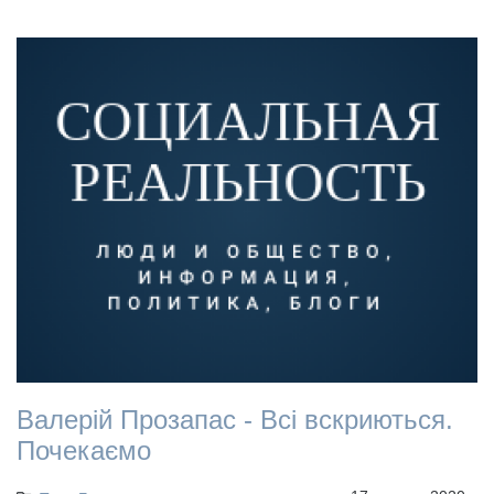
Валерій Прозапас - Всі вскриються.
Почекаємо