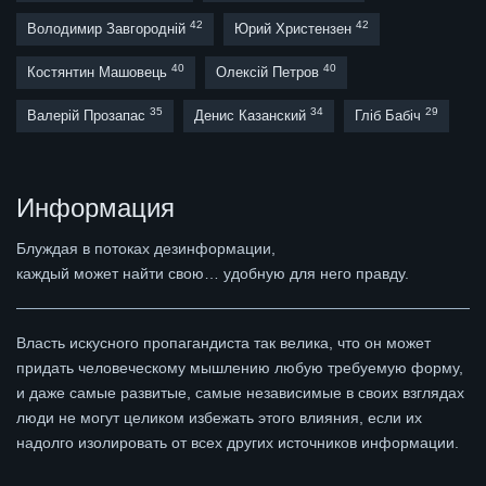
42
42
Володимир Завгородній
Юрий Христензен
40
40
Костянтин Машовець
Олексій Петров
35
34
29
Валерій Прозапас
Денис Казанский
Гліб Бабіч
Информация
Блуждая в потоках дезинформации,
каждый может найти свою… удобную для него правду.
Власть искусного пропагандиста так велика, что он может
придать человеческому мышлению любую требуемую форму,
и даже самые развитые, самые независимые в своих взглядах
люди не могут целиком избежать этого влияния, если их
надолго изолировать от всех других источников информации.