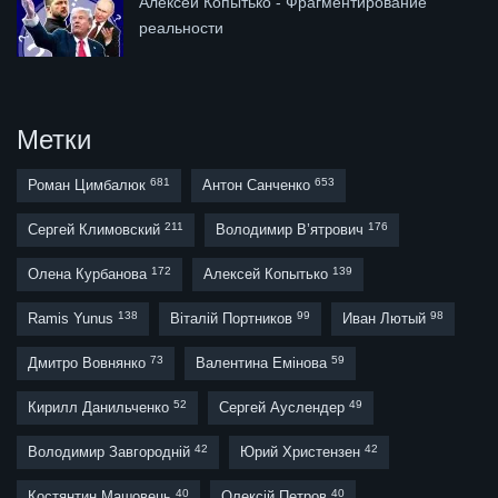
Алексей Копытько - Фрагментирование
реальности
Метки
681
653
Роман Цимбалюк
Антон Санченко
211
176
Сергей Климовский
Володимир В’ятрович
172
139
Олена Курбанова
Алексей Копытько
138
99
98
Ramis Yunus
Віталій Портников
Иван Лютый
73
59
Дмитро Вовнянко
Валентина Емінова
52
49
Кирилл Данильченко
Сергей Ауслендер
42
42
Володимир Завгородній
Юрий Христензен
40
40
Костянтин Машовець
Олексій Петров