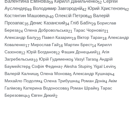
Валентина Емінова
Кирилл Данильченко
Сергей
59
52
Ауслендер
Володимир Завгородній
Юрий Христензен
49
42
42
Костянтин Машовець
Олексій Петров
Валерій
40
40
Прозапас
Денис Казанский
Гліб Бабіч
Борислав
35
34
29
Береза
Олена Добровольська
Тарас Чорновіл
24
21
21
Александр Балу
Павел Казарин
Віктор Таран
Александр
20
19
18
Коваленко
Мирослав Гай
Мартин Брест
Кирилл
17
16
14
Сазонов
Юрій Богданов
Фашик Донецький
Агія
12
12
11
Загребельська
Юрій Гудименко
Vasyl Taras
Андрій
10
9
8
Баумейстер
Софія Федина
Alesha Stupin
Yigal Levin
8
7
5
5
Валерій Калниш
Олена Монова
Александр Кушнарь
5
5
4
Михайло Подоляк
Олена Трибушна
Роман Донік
Акім
4
4
4
Галімов
Катерина Водоносова
Роман Шрайк
Тарас
3
3
3
Березовець
Євген Дикий
3
2