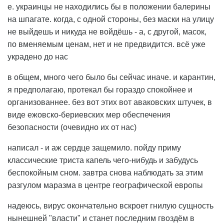
е. украинцы не находились бы в положении балерины
на шпагате. когда, с одной стороны, без маски на улицу
не выйдешь и никуда не войдёшь - а, с другой, масок,
по вменяемым ценам, нет и не предвидится. всё уже
украдено до нас
в общем, много чего было бы сейчас иначе. и карантин,
я предполагаю, протекал бы гораздо спокойнее и
организованнее. без вот этих вот аваковских штучек, в
виде ежовско-бериевских мер обеспечения
безопасности (очевидно их от нас)
написал - и аж сердце защемило. пойду приму
классические триста капель чего-нибудь и забудусь
беспокойным сном. завтра снова наблюдать за этим
разгулом маразма в центре географической европы
надеюсь, вирус окончательно вскроет гнилую сущность
нынешней "власти" и станет последним гвоздём в