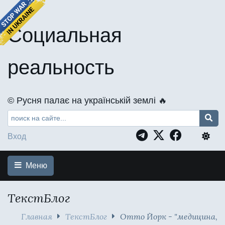
Социальная
реальность
©️ Русня палає на українській землі 🔥
Вход
Меню
ТекстБлог
Главная
ТекстБлог
Отто Йорк - "медицина,