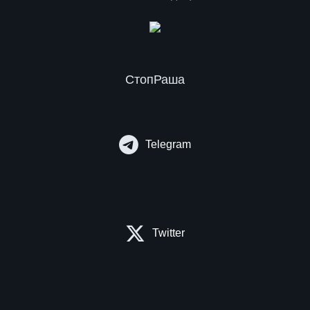
СтопРаша
Telegram
Twitter