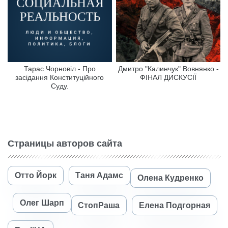
Тарас Чорновіл - Про
Дмитро "Калинчук" Вовнянко -
засідання Конституційного
ФІНАЛ ДИСКУСІЇ
Суду.
Страницы авторов сайта
Отто Йорк
Таня Адамс
Олена Кудренко
Олег Шарп
СтопРаша
Елена Подгорная