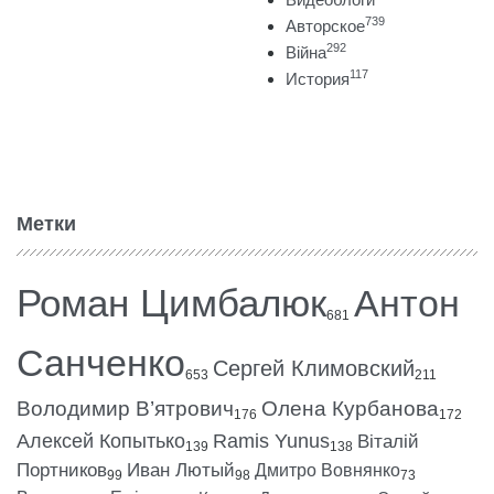
739
Авторское
292
Війна
117
История
Метки
Роман Цимбалюк
Антон
681
Санченко
Сергей Климовский
653
211
Володимир В’ятрович
Олена Курбанова
176
172
Алексей Копытько
Ramis Yunus
Віталій
139
138
Портников
Иван Лютый
Дмитро Вовнянко
99
98
73