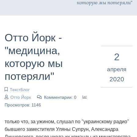
которую мы потеряли"
Отто Йорк -
"медицина,
2
которую мы
апреля
потеряли"
2020
ТекстБлог
Отто Йорк
Комментарии: 0
Просмотров: 1146
только что, за ужином, слушал по "украинскому радио"
бывшего заместителя Уляны Супрун, Александра
Линчевского. после ухода их команды из министерства,