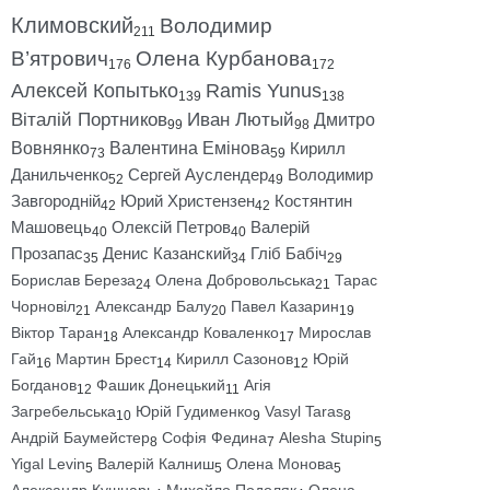
Климовский
Володимир
211
В’ятрович
Олена Курбанова
176
172
Алексей Копытько
Ramis Yunus
139
138
Віталій Портников
Иван Лютый
Дмитро
99
98
Вовнянко
Валентина Емінова
Кирилл
73
59
Данильченко
Сергей Ауслендер
Володимир
52
49
Завгородній
Юрий Христензен
Костянтин
42
42
Машовець
Олексій Петров
Валерій
40
40
Прозапас
Денис Казанский
Гліб Бабіч
35
34
29
Борислав Береза
Олена Добровольська
Тарас
24
21
Чорновіл
Александр Балу
Павел Казарин
21
20
19
Віктор Таран
Александр Коваленко
Мирослав
18
17
Гай
Мартин Брест
Кирилл Сазонов
Юрій
16
14
12
Богданов
Фашик Донецький
Агія
12
11
Загребельська
Юрій Гудименко
Vasyl Taras
10
9
8
Андрій Баумейстер
Софія Федина
Alesha Stupin
8
7
5
Yigal Levin
Валерій Калниш
Олена Монова
5
5
5
Александр Кушнарь
Михайло Подоляк
Олена