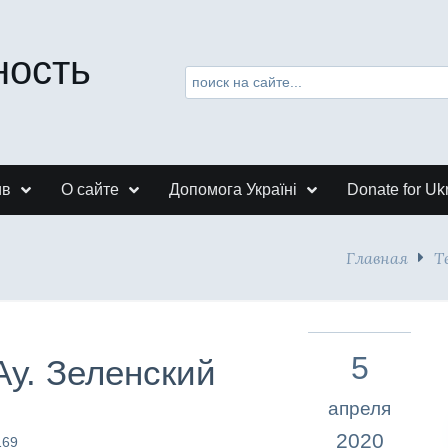
ность
ив
О сайте
Допомога Україні
Donate for Uk
Главная
Т
5
Ау. Зеленский
апреля
2020
169