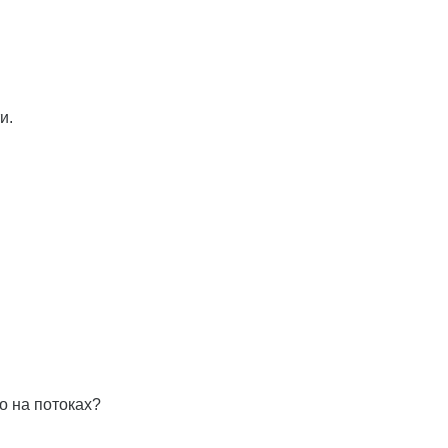
и.
о на потоках?