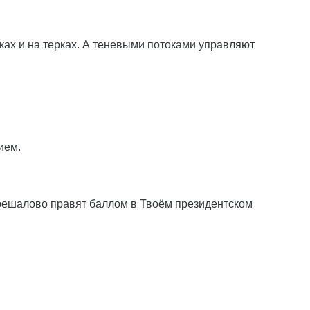
ах и на терках. А теневыми потоками управляют
ием.
и решалово правят баллом в Твоём президентском