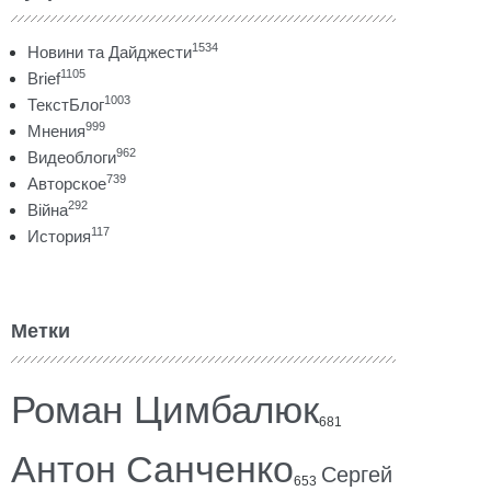
1534
Новини та Дайджести
1105
Brief
1003
ТекстБлог
999
Мнения
962
Видеоблоги
739
Авторское
292
Війна
117
История
Метки
Роман Цимбалюк
681
Антон Санченко
Сергей
653