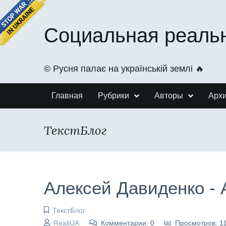
Социальная реаль
©️ Русня палає на українській землі 🔥
Главная
Рубрики
Авторы
Арх
ТекстБлог
Алексей Давиденко - 
ТекстБлог
RealiUA
Комментарии: 0
Просмотров: 1