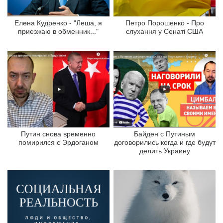
Елена Кудренко - "Леша, я
Петро Порошенко - Про
приезжаю в обменник..."
слухання у Сенаті США
Путин снова временно
Байден с Путиным
помирился с Эрдоганом
договорились когда и где будут
делить Украину