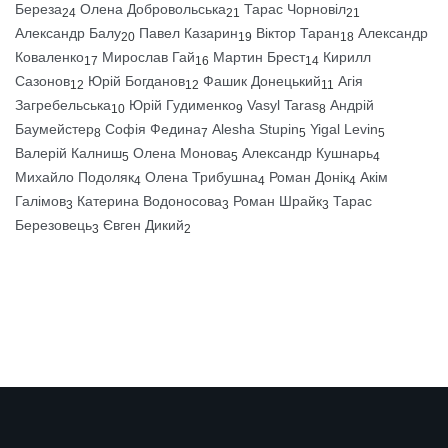
Береза
Олена Добровольська
Тарас Чорновіл
24
21
21
Александр Балу
Павел Казарин
Віктор Таран
Александр
20
19
18
Коваленко
Мирослав Гай
Мартин Брест
Кирилл
17
16
14
Сазонов
Юрій Богданов
Фашик Донецький
Агія
12
12
11
Загребельська
Юрій Гудименко
Vasyl Taras
Андрій
10
9
8
Баумейстер
Софія Федина
Alesha Stupin
Yigal Levin
8
7
5
5
Валерій Калниш
Олена Монова
Александр Кушнарь
5
5
4
Михайло Подоляк
Олена Трибушна
Роман Донік
Акім
4
4
4
Галімов
Катерина Водоносова
Роман Шрайк
Тарас
3
3
3
Березовець
Євген Дикий
3
2