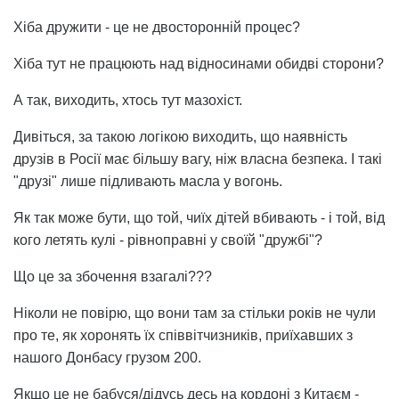
Хіба дружити - це не двосторонній процес?
Хіба тут не працюють над відносинами обидві сторони?
А так, виходить, хтось тут мазохіст.
Дивіться, за такою логікою виходить, що наявність
друзів в Росії має більшу вагу, ніж власна безпека. І такі
"друзі" лише підливають масла у вогонь.
Як так може бути, що той, чиїх дітей вбивають - і той, від
кого летять кулі - рівноправні у своїй "дружбі"?
Що це за збочення взагалі???
Ніколи не повірю, що вони там за стільки років не чули
про те, як хоронять їх співвітчизників, приїхавших з
нашого Донбасу грузом 200.
Якщо це не бабуся/дідусь десь на кордоні з Китаєм -