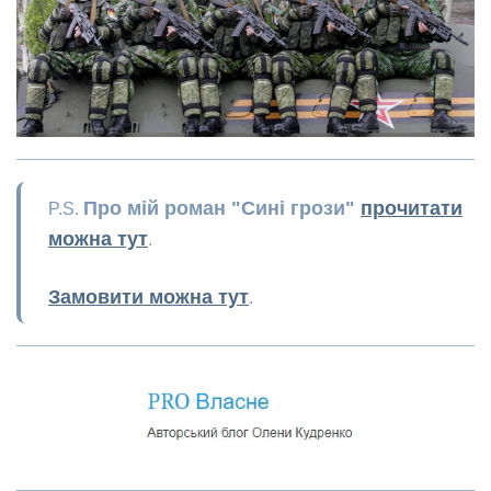
Про мій роман "Сині грози"
прочитати
P.S.
можна тут
.
Замовити можна тут
.