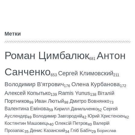
Метки
Роман Цимбалюк
Антон
681
Санченко
Сергей Климовский
653
211
Володимир В’ятрович
Олена Курбанова
176
172
Алексей Копытько
Ramis Yunus
Віталій
139
138
Портников
Иван Лютый
Дмитро Вовнянко
99
98
73
Валентина Емінова
Кирилл Данильченко
Сергей
59
52
Ауслендер
Володимир Завгородній
Юрий Христензен
49
42
42
Костянтин Машовець
Олексій Петров
Валерій
40
40
Прозапас
Денис Казанский
Гліб Бабіч
Борислав
35
34
29