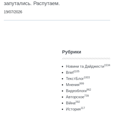
запутались. Распутаем.
19/07/2026
Рубрики
1534
Новини та Дайджести
1105
Brief
1003
ТекстБлог
999
Мнения
962
Видеоблоги
739
Авторское
292
Війна
117
История