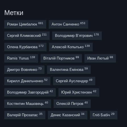
Метки
681
653
Роман Цимбалюк
Антон Санченко
211
176
Сергей Климовский
Володимир В’ятрович
172
139
Олена Курбанова
Алексей Копытько
138
99
98
Ramis Yunus
Віталій Портников
Иван Лютый
73
59
Дмитро Вовнянко
Валентина Емінова
52
49
Кирилл Данильченко
Сергей Ауслендер
42
42
Володимир Завгородній
Юрий Христензен
40
40
Костянтин Машовець
Олексій Петров
35
34
29
Валерій Прозапас
Денис Казанский
Гліб Бабіч