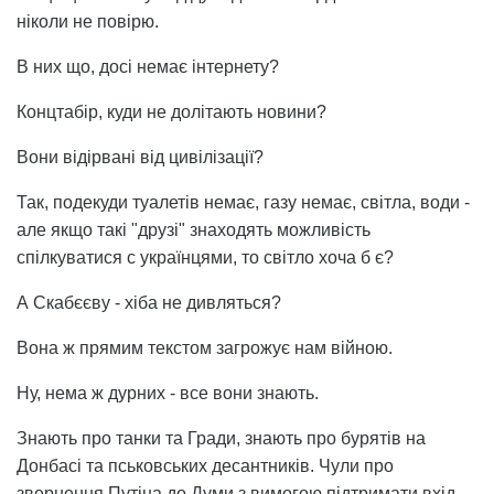
ніколи не повірю.
В них що, досі немає інтернету?
Концтабір, куди не долітають новини?
Вони відірвані від цивілізації?
Так, подекуди туалетів немає, газу немає, світла, води -
але якщо такі "друзі" знаходять можливість
спілкуватися с українцями, то світло хоча б є?
А Скабєєву - хіба не дивляться?
Вона ж прямим текстом загрожує нам війною.
Ну, нема ж дурних - все вони знають.
Знають про танки та Гради, знають про бурятів на
Донбасі та пськовських десантників. Чули про
звернення Путіна до Думи з вимогою підтримати вхід