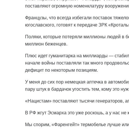
поставляют огромную номенклатуру вооружени
Французы, что всегда избегали поставок тяжело
югославского, готовят к передаче ЗРК «Кроталь
Поляки, которые потеряли миллионы людей в бо
миллион беженцев.
Плюс идет гуманитарка на миллиарды — стабил
начале войны поставляли так много продовольс
дефицит по некоторым позициям.
У меня до сих пор немецкая аптечка в автомоби
пару штук в бардачок угостить тем, кому это нуж
«Нацистам» поставляют тысячи генераторов, ап
В РФ жгут Эсмарха это уже роскошь, а у нас не
Мы спорим, «Фаренгейт» термобелье лучше или