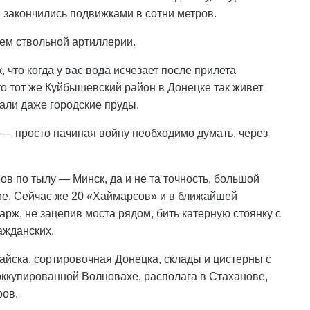
 закончились подвижками в сотни метров.
ем ствольной артиллерии.
к, что когда у вас вода исчезает после прилета
то тот же Куйбышевский район в Донецке так живет
али даже городские пруды.
 — просто начиная войну необходимо думать, через
ов по тылу — Минск, да и не та точность, большой
ие. Сейчас же 20 «Хаймарсов» и в ближайшей
арж, не зацепив моста рядом, бить катерную стоянку с
ажданских.
йска, сортировочная Донецка, склады и цистерны с
оккупированной Волновахе, располага в Стаханове,
ров.