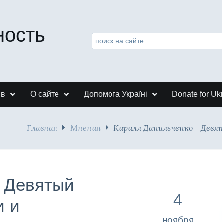
ность
ив
О сайте
Допомога Україні
Donate for Uk
Главная
Мнения
Кирилл Данильченко - Дев
- Девятый
4
и и
ноября