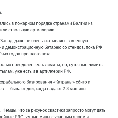
.
ались в пожарном порядке странами Балтии из
 или ствольную артиллерию.
апад, даже не очень скатываясь в военную
» и демонстрационную батарею со стендов, пока РФ
-ых годов прошлого века.
остью преодолен, есть лимиты, но, суточные лимиты
ылам, уже есть и в артиллерии РФ.
корабельного базирования «Катраны» сбито и
в — бывают дни, когда падают 2-3 машины.
Немцы, что за рисунок свастики запросто могут дать
арейные РЛС, умные мины с ударным ядром и