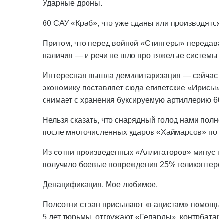
Ударные дроны.
60 САУ «Краб», что уже сданы или производятся
Притом, что перед войной «Стингеры» передав
наличия — и речи не шло про тяжелые системы
Интересная вышла демилитаризация — сейчас З
экономику поставляет сюда египетские «Ирисы
снимает с хранения буксируемую артиллерию 60
Нельзя сказать, что снарядный голод нами полн
после многочисленных ударов «Хаймарсов» по т
Из сотни произведенных «Аллигаторов» минус 
получило боевые повреждения 25% геликоптеро
Денацификация. Мое любимое.
Полсотни стран присылают «нацистам» помощь. 
5 лет тюрьмы, отгружают «Гепарды», контрбат