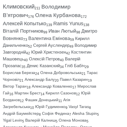
Климовский
Володимир
211
В’ятрович
Олена Курбанова
176
172
Алексей Копытько
Ramis Yunus
139
138
Віталій Портников
Иван Лютый
Дмитро
99
98
Вовнянко
Валентина Емінова
Кирилл
73
59
Данильченко
Сергей Ауслендер
Володимир
52
49
Завгородній
Юрий Христензен
Костянтин
42
42
Машовець
Олексій Петров
Валерій
40
40
Прозапас
Денис Казанский
Гліб Бабіч
35
34
29
Борислав Береза
Олена Добровольська
Тарас
24
21
Чорновіл
Александр Балу
Павел Казарин
21
20
19
Віктор Таран
Александр Коваленко
Мирослав
18
17
Гай
Мартин Брест
Кирилл Сазонов
Юрій
16
14
12
Богданов
Фашик Донецький
Агія
12
11
Загребельська
Юрій Гудименко
Vasyl Taras
10
9
8
Андрій Баумейстер
Софія Федина
Alesha Stupin
8
7
5
Yigal Levin
Валерій Калниш
Олена Монова
5
5
5
Александр Кушнарь
Михайло Подоляк
Олена