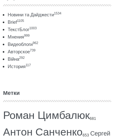
1534
Новини та Дайджести
1105
Brief
1003
ТекстБлог
999
Мнения
962
Видеоблоги
739
Авторское
292
Війна
117
История
Метки
Роман Цимбалюк
681
Антон Санченко
Сергей
653