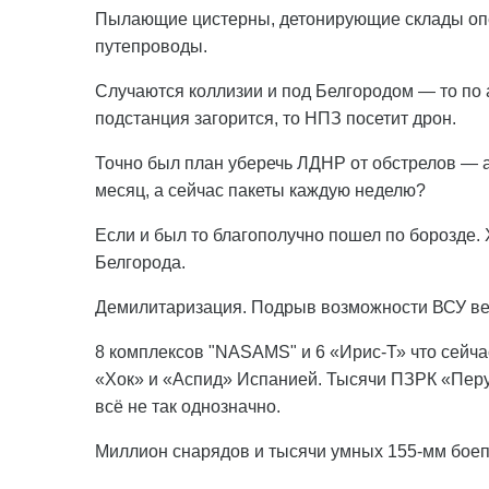
Пылающие цистерны, детонирующие склады опе
путепроводы.
Случаются коллизии и под Белгородом — то по а
подстанция загорится, то НПЗ посетит дрон.
Точно был план уберечь ЛДНР от обстрелов — а
месяц, а сейчас пакеты каждую неделю?
Если и был то благополучно пошел по борозде.
Белгорода.
Демилитаризация. Подрыв возможности ВСУ ве
8 комплексов "NASAMS" и 6 «Ирис-Т» что сейча
«Хок» и «Аспид» Испанией. Тысячи ПЗРК «Перун
всё не так однозначно.
Миллион снарядов и тысячи умных 155-мм боеп