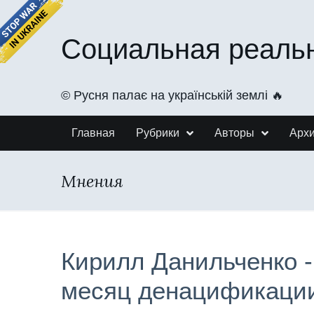
Социальная реаль
©️ Русня палає на українській землі 🔥
Главная
Рубрики
Авторы
Арх
Мнения
Кирилл Данильченко 
месяц денацификаци