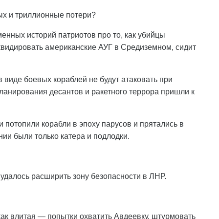
ых и триллионные потери?
енных историй патриотов про то, как убийцы
квидировать американские АУГ в Средиземном, сидит
в виде боевых кораблей не будут атаковать при
планирования десантов и ракетного террора пришли к
и потопили корабли в эпоху парусов и прятались в
ии были только катера и подлодки.
удалось расширить зону безопасности в ЛНР.
как влитая — попытки охватить Авдеевку, штурмовать