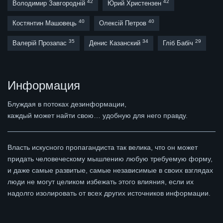
42
42
Володимир Завгородній
Юрий Христензен
40
40
Костянтин Машовець
Олексій Петров
35
34
29
Валерій Прозапас
Денис Казанский
Гліб Бабіч
Информация
Блуждая в потоках дезинформации,
каждый может найти свою… удобную для него правду.
Власть искусного пропагандиста так велика, что он может
придать человеческому мышлению любую требуемую форму,
и даже самые развитые, самые независимые в своих взглядах
люди не могут целиком избежать этого влияния, если их
надолго изолировать от всех других источников информации.