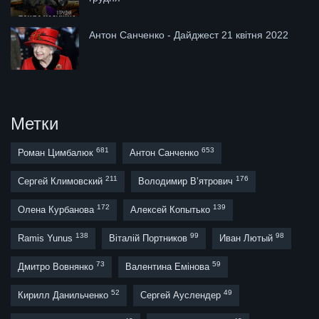
Антон Санченко - Дайджест 21 квітня 2022
Метки
681
653
Роман Цимбалюк
Антон Санченко
211
176
Сергей Климовский
Володимир В’ятрович
172
139
Олена Курбанова
Алексей Копытько
138
99
98
Ramis Yunus
Віталій Портников
Иван Лютый
73
59
Дмитро Вовнянко
Валентина Емінова
52
49
Кирилл Данильченко
Сергей Ауслендер