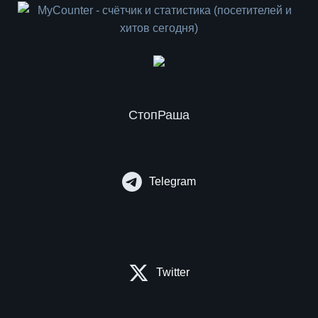
СтопРаша
Telegram
Twitter