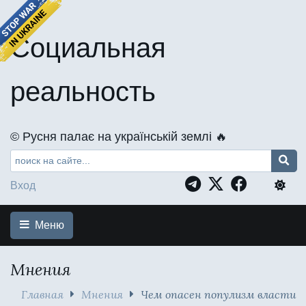
Социальная
реальность
©️ Русня палає на українській землі 🔥
Вход
Меню
Мнения
Главная
Мнения
Чем опасен популизм власти