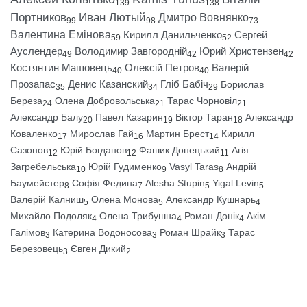
139
138
Портников
Иван Лютый
Дмитро Вовнянко
99
98
73
Валентина Емінова
Кирилл Данильченко
Сергей
59
52
Ауслендер
Володимир Завгородній
Юрий Христензен
49
42
42
Костянтин Машовець
Олексій Петров
Валерій
40
40
Прозапас
Денис Казанский
Гліб Бабіч
Борислав
35
34
29
Береза
Олена Добровольська
Тарас Чорновіл
24
21
21
Александр Балу
Павел Казарин
Віктор Таран
Александр
20
19
18
Коваленко
Мирослав Гай
Мартин Брест
Кирилл
17
16
14
Сазонов
Юрій Богданов
Фашик Донецький
Агія
12
12
11
Загребельська
Юрій Гудименко
Vasyl Taras
Андрій
10
9
8
Баумейстер
Софія Федина
Alesha Stupin
Yigal Levin
8
7
5
5
Валерій Калниш
Олена Монова
Александр Кушнарь
5
5
4
Михайло Подоляк
Олена Трибушна
Роман Донік
Акім
4
4
4
Галімов
Катерина Водоносова
Роман Шрайк
Тарас
3
3
3
Березовець
Євген Дикий
3
2