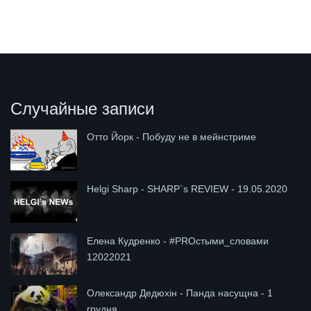
Случайные записи
Отто Йорк - Побуду не в мейнстриме
Helgi Sharp - SHARP`s REVIEW - 19.05.2020
Елена Кудренко - #PROстыми_словами
12022021
Олександр Дедюхін - Панда насущна - 1
грудня