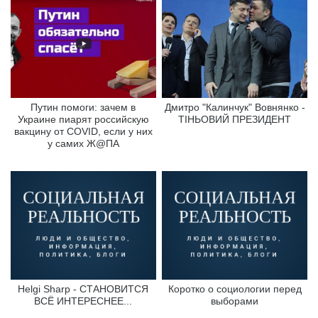
Путин помоги: зачем в
Дмитро "Калинчук" Вовнянко -
Украине пиарят российскую
ТІНЬОВИЙ ПРЕЗИДЕНТ
вакцину от COVID, если у них
у самих Ж@ПА
Helgi Sharp - СТАНОВИТСЯ
Коротко о социологии перед
ВСЁ ИНТЕРЕСНЕЕ...
выборами