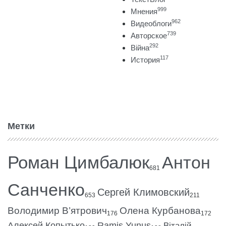
999
Мнения
962
Видеоблоги
739
Авторское
292
Війна
117
История
Метки
Роман Цимбалюк
Антон
681
Санченко
Сергей Климовский
653
211
Володимир В’ятрович
Олена Курбанова
176
172
Алексей Копытько
Ramis Yunus
Віталій