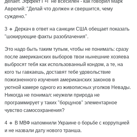
делает. Эффект Г+Г не всесилен - как говорил Марк
Аврелий: "Делай что должен и свершится, чему
суждено."
3 🔹 Деркач в ответ на санкции США обещает показать
"шокирующие факты разоблачения".
Это надо быть таким тупым, чтобы не понимать: сразу
после американских выборов твои нынешние хозяева
выбросят тебя как использованный кондом, а те, на
кого ты гавкаешь, доставят тебе удовольствие
пожизненного изучения американских законов в
уютной камере одного из живописных уголков Невады.
Никогда не понимал: неужели природа не
программирует у таких "борцунов" элементарное
чувство самосохранения?
4 🔹 В МВФ напомнили Украине о борьбе с коррупцией
и не назвали дату нового транша.