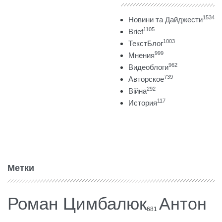
1534
Новини та Дайджести
1105
Brief
1003
ТекстБлог
999
Мнения
962
Видеоблоги
739
Авторское
292
Війна
117
История
Метки
Роман Цимбалюк
Антон
681