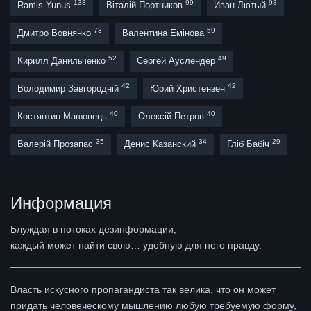
138
99
98
Ramis Yunus
Віталій Портников
Иван Лютый
73
59
Дмитро Вовнянко
Валентина Емінова
52
49
Кирилл Данильченко
Сергей Ауслендер
42
42
Володимир Завгородній
Юрий Христензен
40
40
Костянтин Машовець
Олексій Петров
35
34
29
Валерій Прозапас
Денис Казанский
Гліб Бабіч
Информация
Блуждая в потоках дезинформации,
каждый может найти свою… удобную для него правду.
Власть искусного пропагандиста так велика, что он может
придать человеческому мышлению любую требуемую форму,