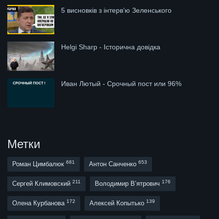
5 висновків з інтерв’ю Зеленського
Helgi Sharp - Історична довідка
Иван Лютый - Срочный пост или 96%
Метки
681
653
Роман Цимбалюк
Антон Санченко
211
176
Сергей Климовский
Володимир В’ятрович
172
139
Олена Курбанова
Алексей Копытько