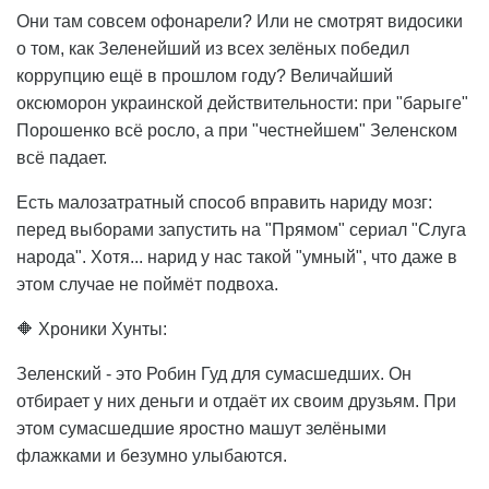
Они там совсем офонарели? Или не смотрят видосики
о том, как Зеленейший из всех зелёных победил
коррупцию ещё в прошлом году? Величайший
оксюморон украинской действительности: при "барыге"
Порошенко всё росло, а при "честнейшем" Зеленском
всё падает.
Есть малозатратный способ вправить нариду мозг:
перед выборами запустить на "Прямом" сериал "Слуга
народа". Хотя... нарид у нас такой "умный", что даже в
этом случае не поймёт подвоха.
🔶 Хроники Хунты:
Зеленский - это Робин Гуд для сумасшедших. Он
отбирает у них деньги и отдаёт их своим друзьям. При
этом сумасшедшие яростно машут зелёными
флажками и безумно улыбаются.