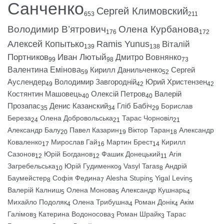
Санченко
Сергей Климовский
653
211
Володимир В’ятрович
Олена Курбанова
176
172
Алексей Копытько
Ramis Yunus
Віталій
139
138
Портников
Иван Лютый
Дмитро Вовнянко
99
98
73
Валентина Емінова
Кирилл Данильченко
Сергей
59
52
Ауслендер
Володимир Завгородній
Юрий Христензен
49
42
42
Костянтин Машовець
Олексій Петров
Валерій
40
40
Прозапас
Денис Казанский
Гліб Бабіч
Борислав
35
34
29
Береза
Олена Добровольська
Тарас Чорновіл
24
21
21
Александр Балу
Павел Казарин
Віктор Таран
Александр
20
19
18
Коваленко
Мирослав Гай
Мартин Брест
Кирилл
17
16
14
Сазонов
Юрій Богданов
Фашик Донецький
Агія
12
12
11
Загребельська
Юрій Гудименко
Vasyl Taras
Андрій
10
9
8
Баумейстер
Софія Федина
Alesha Stupin
Yigal Levin
8
7
5
5
Валерій Калниш
Олена Монова
Александр Кушнарь
5
5
4
Михайло Подоляк
Олена Трибушна
Роман Донік
Акім
4
4
4
Галімов
Катерина Водоносова
Роман Шрайк
Тарас
3
3
3