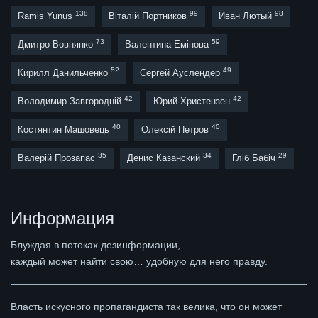
138
99
98
Ramis Yunus
Віталій Портников
Иван Лютый
73
59
Дмитро Вовнянко
Валентина Емінова
52
49
Кирилл Данильченко
Сергей Ауслендер
42
42
Володимир Завгородній
Юрий Христензен
40
40
Костянтин Машовець
Олексій Петров
35
34
29
Валерій Прозапас
Денис Казанский
Гліб Бабіч
Информация
Блуждая в потоках дезинформации,
каждый может найти свою… удобную для него правду.
Власть искусного пропагандиста так велика, что он может