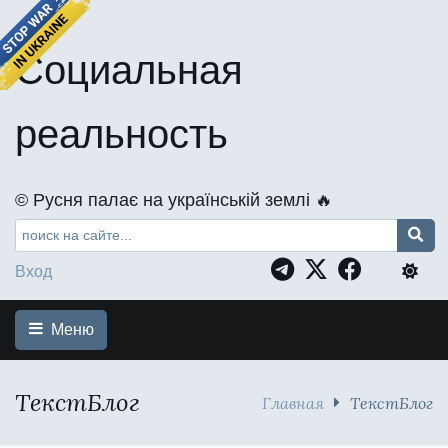
Социальная
реальность
©️ Русня палає на українській землі 🔥
Вход
Меню
ТекстБлог
Главная
ТекстБлог