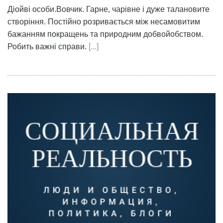
Діойві особи.Вовчик. Гарне, чарівне і дуже талановите
створіння. Постійно розривається між несамовитим
бажанням покращень та природним добвойобством.
Робить важні справи.
[...]