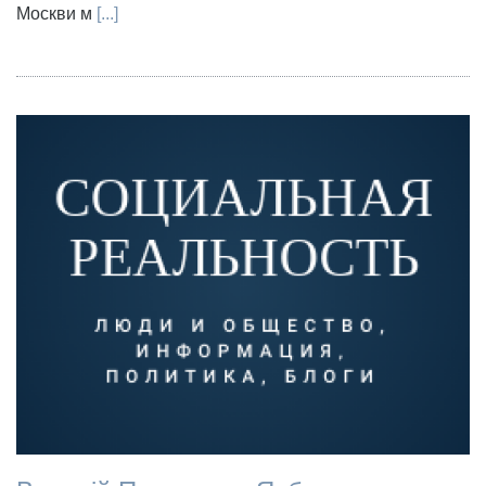
Москви м
[...]