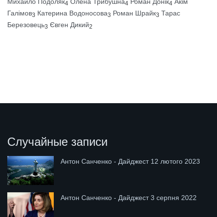
Михайло Подоляк
Олена Трибушна
Роман Донік
Акім
4
4
4
Галімов
Катерина Водоносова
Роман Шрайк
Тарас
3
3
3
Березовець
Євген Дикий
3
2
Случайные записи
Антон Санченко - Дайджест 12 лютого 2023
Антон Санченко - Дайджест 3 серпня 2022