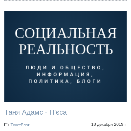
Таня Адамс - П'єса
18 декабря 2019 г.
ТекстБлог