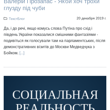
Валерій Прозапас - Якби хоч трохи
глузду під чуби
20 декабря 2019 г.
ТекстБлог
Да, і до речі, якщо комусь слова Путіна про схід і
південь України показалися смішними фантазіями -
подивіться як голосували там на парламентських, після
демонстративних візитів до Москви Медведчука з
Бойком.
[...]