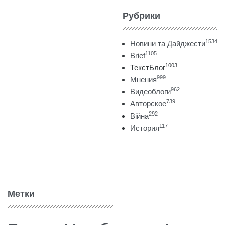
Рубрики
1534
Новини та Дайджести
1105
Brief
1003
ТекстБлог
999
Мнения
962
Видеоблоги
739
Авторское
292
Війна
117
История
Метки