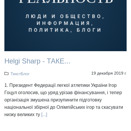
Helgi Sharp - ТАКЕ...
19 декабря 2019 г.
ТекстБлог
1. Президент Федерації легкої атлетики України Ігор
Гоцул оголосив, що уряд урізав фінансування, і тепер
організація змушена призупинити підготовку
національної збірної до Олімпійських ігор та скасувати
низку великих ту
[...]