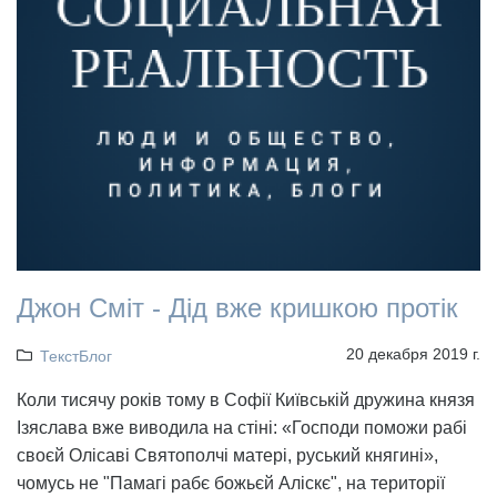
Джон Сміт - Дід вже кришкою протік
20 декабря 2019 г.
ТекстБлог
Коли тисячу років тому в Софії Київській дружина князя
Ізяслава вже виводила на стіні: «Господи поможи рабі
своєй Олісаві Святополчі матері, руський княгині»,
чомусь не "Памагі рабє божьєй Аліскє", на території