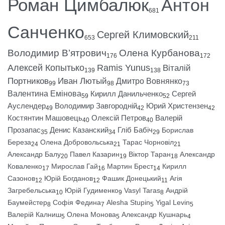
Роман Цимбалюк
Антон
681
Санченко
Сергей Климовский
653
211
Володимир В’ятрович
Олена Курбанова
176
172
Алексей Копытько
Ramis Yunus
Віталій
139
138
Портников
Иван Лютый
Дмитро Вовнянко
99
98
73
Валентина Емінова
Кирилл Данильченко
Сергей
59
52
Ауслендер
Володимир Завгородній
Юрий Христензен
49
42
42
Костянтин Машовець
Олексій Петров
Валерій
40
40
Прозапас
Денис Казанский
Гліб Бабіч
Борислав
35
34
29
Береза
Олена Добровольська
Тарас Чорновіл
24
21
21
Александр Балу
Павел Казарин
Віктор Таран
Александр
20
19
18
Коваленко
Мирослав Гай
Мартин Брест
Кирилл
17
16
14
Сазонов
Юрій Богданов
Фашик Донецький
Агія
12
12
11
Загребельська
Юрій Гудименко
Vasyl Taras
Андрій
10
9
8
Баумейстер
Софія Федина
Alesha Stupin
Yigal Levin
8
7
5
5
Валерій Калниш
Олена Монова
Александр Кушнарь
5
5
4