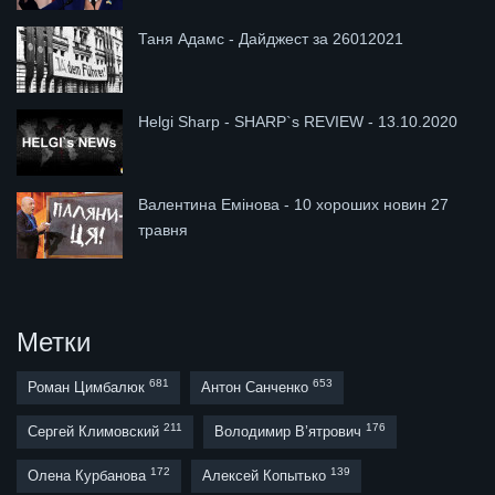
Таня Адамс - Дайджест за 26012021
Helgi Sharp - SHARP`s REVIEW - 13.10.2020
Валентина Емінова - 10 хороших новин 27
травня
Метки
681
653
Роман Цимбалюк
Антон Санченко
211
176
Сергей Климовский
Володимир В’ятрович
172
139
Олена Курбанова
Алексей Копытько