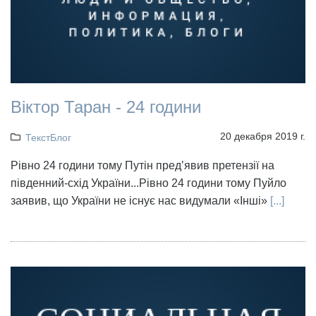
Віктор Таран - 24 години
20 декабря 2019 г.
ТекстБлог
Рівно 24 години тому Путін пред’явив претензії на
південний-схід України...Рівно 24 години тому Пуйло
заявив, що України не існує нас видумали «Інші»
[...]