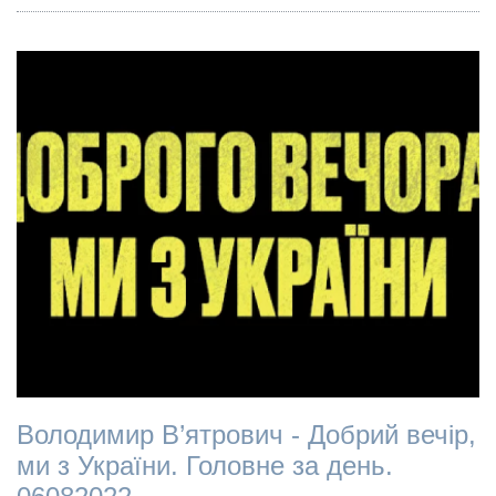
Володимир В’ятрович - Добрий вечір,
ми з України. Головне за день.