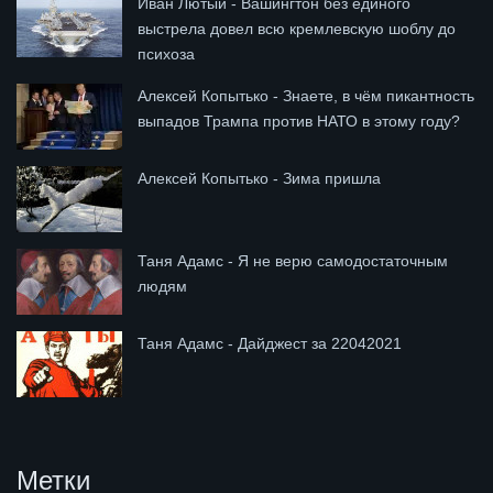
Иван Лютый - Вашингтон без единого
выстрела довел всю кремлевскую шоблу до
психоза
Алексей Копытько - Знаете, в чём пикантность
выпадов Трампа против НАТО в этому году?
Алексей Копытько - Зима пришла
Таня Адамс - Я не верю самодостаточным
людям
Таня Адамс - Дайджест за 22042021
Метки