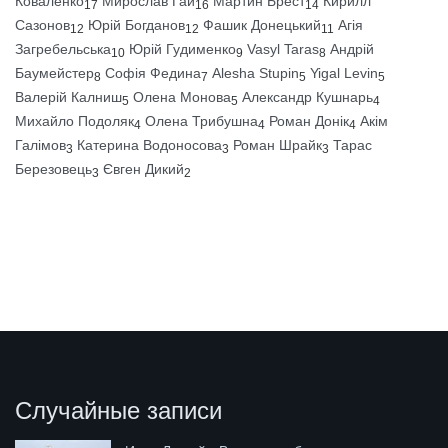
Коваленко
Мирослав Гай
Мартин Брест
Кирилл
17
16
14
Сазонов
Юрій Богданов
Фашик Донецький
Агія
12
12
11
Загребельська
Юрій Гудименко
Vasyl Taras
Андрій
10
9
8
Баумейстер
Софія Федина
Alesha Stupin
Yigal Levin
8
7
5
5
Валерій Калниш
Олена Монова
Александр Кушнарь
5
5
4
Михайло Подоляк
Олена Трибушна
Роман Донік
Акім
4
4
4
Галімов
Катерина Водоносова
Роман Шрайк
Тарас
3
3
3
Березовець
Євген Дикий
3
2
Случайные записи