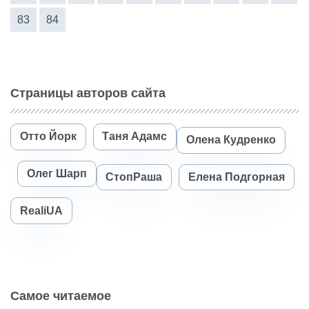
83
84
Страницы авторов сайта
Отто Йорк
Таня Адамс
Олена Кудренко
Олег Шарп
СтопРаша
Елена Подгорная
RealiUA
Самое читаемое