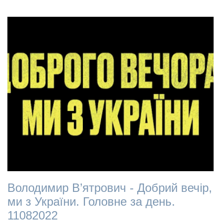
Володимир В’ятрович - Добрий вечір,
ми з України. Головне за день.
11082022