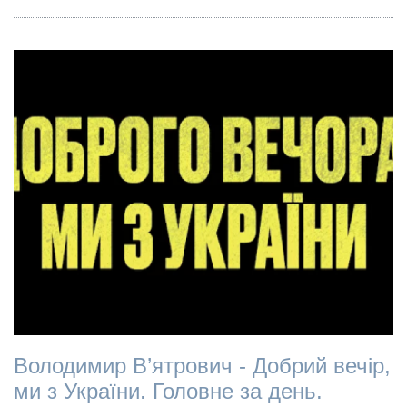
Володимир В’ятрович - Добрий вечір,
ми з України. Головне за день.