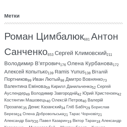
Метки
Роман Цимбалюк
Антон
681
Санченко
Сергей Климовский
653
211
Володимир В’ятрович
Олена Курбанова
176
172
Алексей Копытько
Ramis Yunus
Віталій
139
138
Портников
Иван Лютый
Дмитро Вовнянко
99
98
73
Валентина Емінова
Кирилл Данильченко
Сергей
59
52
Ауслендер
Володимир Завгородній
Юрий Христензен
49
42
42
Костянтин Машовець
Олексій Петров
Валерій
40
40
Прозапас
Денис Казанский
Гліб Бабіч
Борислав
35
34
29
Береза
Олена Добровольська
Тарас Чорновіл
24
21
21
Александр Балу
Павел Казарин
Віктор Таран
Александр
20
19
18