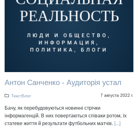
Антон Санченко - Аудиторія устал
7 августа 2022 г.
ТекстБлог
Бачу, як перебудовуються новинні стрічки
інформагенцій. В них повертаються співаки ротом, їх
статеве життя й результати футбольних матчів.
[...]