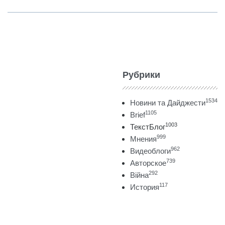
Рубрики
1534
Новини та Дайджести
1105
Brief
1003
ТекстБлог
999
Мнения
962
Видеоблоги
739
Авторское
292
Війна
117
История