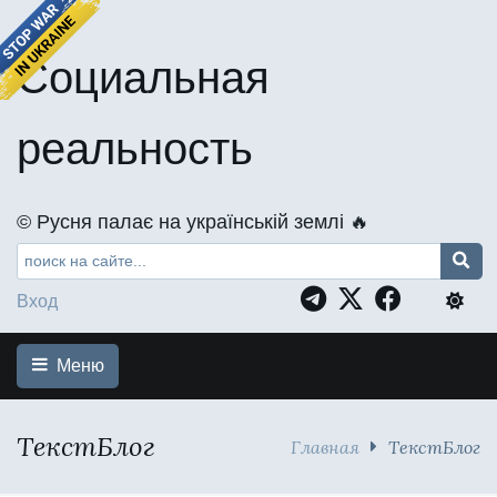
Социальная
реальность
©️ Русня палає на українській землі 🔥
Вход
Меню
ТекстБлог
Главная
ТекстБлог