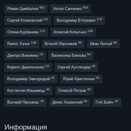
681
653
Роман Цимбалюк
Антон Санченко
211
176
Сергей Климовский
Володимир В’ятрович
172
139
Олена Курбанова
Алексей Копытько
138
99
98
Ramis Yunus
Віталій Портников
Иван Лютый
73
59
Дмитро Вовнянко
Валентина Емінова
52
49
Кирилл Данильченко
Сергей Ауслендер
42
42
Володимир Завгородній
Юрий Христензен
40
40
Костянтин Машовець
Олексій Петров
35
34
29
Валерій Прозапас
Денис Казанский
Гліб Бабіч
Информация