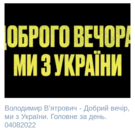
Володимир В’ятрович - Добрий вечір,
ми з України. Головне за день.
04082022