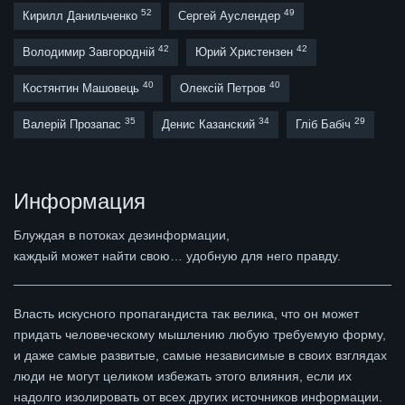
52
49
Кирилл Данильченко
Сергей Ауслендер
42
42
Володимир Завгородній
Юрий Христензен
40
40
Костянтин Машовець
Олексій Петров
35
34
29
Валерій Прозапас
Денис Казанский
Гліб Бабіч
Информация
Блуждая в потоках дезинформации,
каждый может найти свою… удобную для него правду.
Власть искусного пропагандиста так велика, что он может
придать человеческому мышлению любую требуемую форму,
и даже самые развитые, самые независимые в своих взглядах
люди не могут целиком избежать этого влияния, если их
надолго изолировать от всех других источников информации.