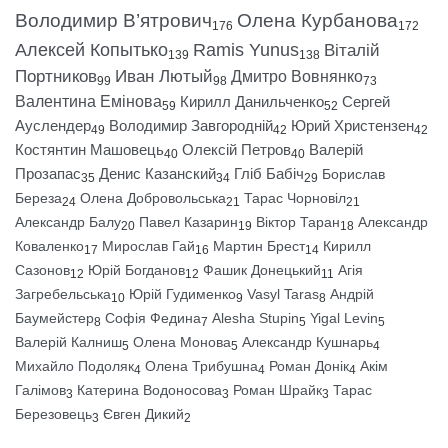
Володимир В’ятрович
Олена Курбанова
176
172
Алексей Копытько
Ramis Yunus
Віталій
139
138
Портников
Иван Лютый
Дмитро Вовнянко
99
98
73
Валентина Емінова
Кирилл Данильченко
Сергей
59
52
Ауслендер
Володимир Завгородній
Юрий Христензен
49
42
42
Костянтин Машовець
Олексій Петров
Валерій
40
40
Прозапас
Денис Казанский
Гліб Бабіч
Борислав
35
34
29
Береза
Олена Добровольська
Тарас Чорновіл
24
21
21
Александр Балу
Павел Казарин
Віктор Таран
Александр
20
19
18
Коваленко
Мирослав Гай
Мартин Брест
Кирилл
17
16
14
Сазонов
Юрій Богданов
Фашик Донецький
Агія
12
12
11
Загребельська
Юрій Гудименко
Vasyl Taras
Андрій
10
9
8
Баумейстер
Софія Федина
Alesha Stupin
Yigal Levin
8
7
5
5
Валерій Калниш
Олена Монова
Александр Кушнарь
5
5
4
Михайло Подоляк
Олена Трибушна
Роман Донік
Акім
4
4
4
Галімов
Катерина Водоносова
Роман Шрайк
Тарас
3
3
3
Березовець
Євген Дикий
3
2