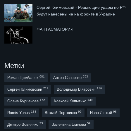
Сергей Климовский - Решающие удары по РФ
будут нанесены не на фронте в Украине
ФАНТАСМАГОРИЯ.
Метки
681
653
Роман Цимбалюк
Антон Санченко
211
176
Сергей Климовский
Володимир В’ятрович
172
139
Олена Курбанова
Алексей Копытько
138
99
98
Ramis Yunus
Віталій Портников
Иван Лютый
73
59
Дмитро Вовнянко
Валентина Емінова