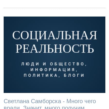
Светлана Самборска - Много чего
врали. Значит, много получим