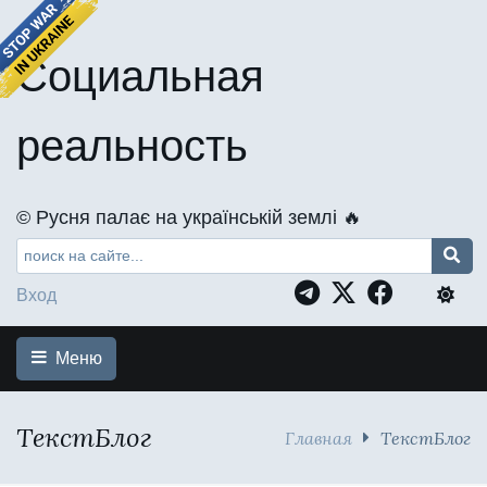
Социальная
реальность
©️ Русня палає на українській землі 🔥
Вход
Меню
ТекстБлог
Главная
ТекстБлог