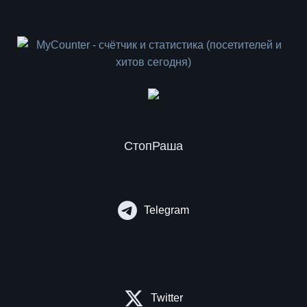
СтопРаша
Telegram
Twitter