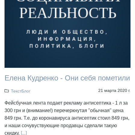
Елена Кудренко - Они себя пометили
21 марта 2020 г.
ТекстБлог
Фейсбучная лента подает рекламу антисептика - 1 л за
300 грн и (внимание!) перечеркнутая "обычная" цена
849 грн. Т.е. до коронавируса антисептик стоил 849 грн,
и наши сочувуствующие продавцы сделали такую
скидку.
[...]