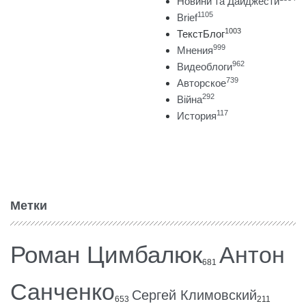
Новини та Дайджести
1105
Brief
1003
ТекстБлог
999
Мнения
962
Видеоблоги
739
Авторское
292
Війна
117
История
Метки
Роман Цимбалюк
Антон
681
Санченко
Сергей Климовский
653
211