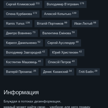
211
176
Сергей Климовский
Володимир В’ятрович
172
139
Олена Курбанова
Алексей Копытько
138
99
98
Ramis Yunus
Віталій Портников
Иван Лютый
73
59
Дмитро Вовнянко
Валентина Емінова
52
49
Кирилл Данильченко
Сергей Ауслендер
42
42
Володимир Завгородній
Юрий Христензен
40
40
Костянтин Машовець
Олексій Петров
35
34
29
Валерій Прозапас
Денис Казанский
Гліб Бабіч
Информация
Блуждая в потоках дезинформации,
каждый может найти свою… удобную для него правду.