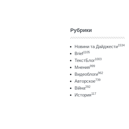
Рубрики
1534
Новини та Дайджести
1105
Brief
1003
ТекстБлог
999
Мнения
962
Видеоблоги
739
Авторское
292
Війна
117
История