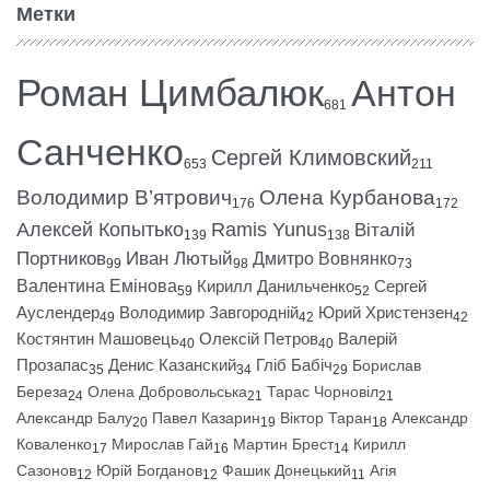
Метки
Роман Цимбалюк
Антон
681
Санченко
Сергей Климовский
653
211
Володимир В’ятрович
Олена Курбанова
176
172
Алексей Копытько
Ramis Yunus
Віталій
139
138
Портников
Иван Лютый
Дмитро Вовнянко
99
98
73
Валентина Емінова
Кирилл Данильченко
Сергей
59
52
Ауслендер
Володимир Завгородній
Юрий Христензен
49
42
42
Костянтин Машовець
Олексій Петров
Валерій
40
40
Прозапас
Денис Казанский
Гліб Бабіч
Борислав
35
34
29
Береза
Олена Добровольська
Тарас Чорновіл
24
21
21
Александр Балу
Павел Казарин
Віктор Таран
Александр
20
19
18
Коваленко
Мирослав Гай
Мартин Брест
Кирилл
17
16
14
Сазонов
Юрій Богданов
Фашик Донецький
Агія
12
12
11