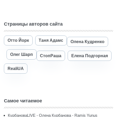
Страницы авторов сайта
Отто Йорк
Таня Адамс
Олена Кудренко
Олег Шарп
СтопРаша
Елена Подгорная
RealiUA
Самое читаемое
КурбановаLIVE - Олена Курбанова - Ramis Yunus