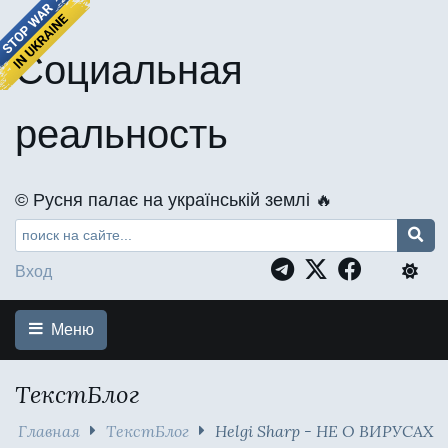
Социальная
реальность
©️ Русня палає на українській землі 🔥
Вход
Меню
ТекстБлог
Главная
ТекстБлог
Helgi Sharp - НЕ О ВИРУСАХ