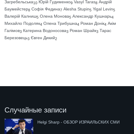
Загребельська
Юрій Гудименко
Vasyl Taras
Андрій
10
9
8
Баумейстер
Софія Федина
Alesha Stupin
Yigal Levin
8
7
5
5
Валерій Калниш
Олена Монова
Александр Кушнарь
5
5
4
Михайло Подоляк
Олена Трибушна
Роман Донік
Акім
4
4
4
Галімов
Катерина Водоносова
Роман Шрайк
Тарас
3
3
3
Березовець
Євген Дикий
3
2
Случайные записи
Helgi Sharp - ОБЗОР ИЗРАИЛЬСКИХ СМИ