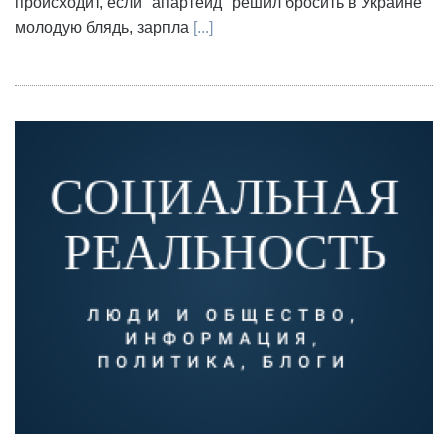
происходит, если "апартеид" решил бросить в Украине
молодую блядь, зарпла
[...]