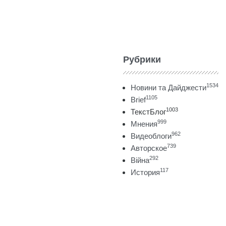
Рубрики
1534
Новини та Дайджести
1105
Brief
1003
ТекстБлог
999
Мнения
962
Видеоблоги
739
Авторское
292
Війна
117
История