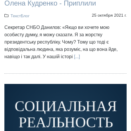
Олена Кудренко - Приплили
25 октября 2021 г.
ТекстБлог
Секретар СНБО Данилов: «Якщо ви хочете мою
особисту думку, я можу сказати. Я за жорстку
президентську республіку. Чому? Тому що тоді є
відповідальна людина, яка розуміє, на що вона йде,
навіщо і так далі. У нашій історі
[...]