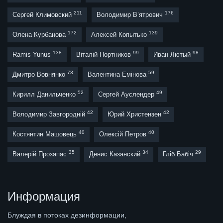
211
176
Сергей Климовский
Володимир В’ятрович
172
139
Олена Курбанова
Алексей Копытько
138
99
98
Ramis Yunus
Віталій Портников
Иван Лютый
73
59
Дмитро Вовнянко
Валентина Емінова
52
49
Кирилл Данильченко
Сергей Ауслендер
42
42
Володимир Завгородній
Юрий Христензен
40
40
Костянтин Машовець
Олексій Петров
35
34
29
Валерій Прозапас
Денис Казанский
Гліб Бабіч
Информация
Блуждая в потоках дезинформации,