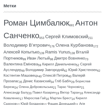
Метки
Роман Цимбалюк
Антон
681
Санченко
Сергей Климовский
653
211
Володимир В’ятрович
Олена Курбанова
176
172
Алексей Копытько
Ramis Yunus
Віталій
139
138
Портников
Иван Лютый
Дмитро Вовнянко
99
98
73
Валентина Емінова
Кирилл Данильченко
Сергей
59
52
Ауслендер
Володимир Завгородній
Юрий Христензен
49
42
42
Костянтин Машовець
Олексій Петров
Валерій
40
40
Прозапас
Денис Казанский
Гліб Бабіч
Борислав
35
34
29
Береза
Олена Добровольська
Тарас Чорновіл
24
21
21
Александр Балу
Павел Казарин
Віктор Таран
Александр
20
19
18
Коваленко
Мирослав Гай
Мартин Брест
Кирилл
17
16
14
Сазонов
Юрій Богданов
Фашик Донецький
Агія
12
12
11