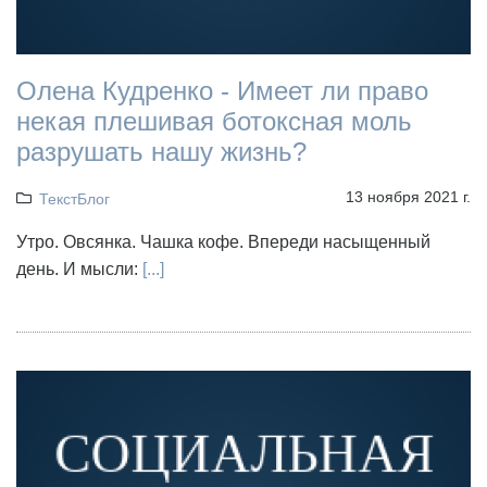
Олена Кудренко - Имеет ли право
некая плешивая ботоксная моль
разрушать нашу жизнь?
13 ноября 2021 г.
ТекстБлог
Утро. Овсянка. Чашка кофе. Впереди насыщенный
день. И мысли:
[...]