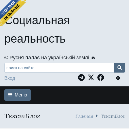
Социальная
реальность
©️ Русня палає на українській землі 🔥
Вход
Меню
ТекстБлог
Главная
ТекстБлог