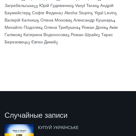
Загребельська
Юрій Гудименко
Vasyl Taras
Андрій
10
9
8
Баумейстер
Софія Федина
Alesha Stupin
Yigal Levin
8
7
5
5
Валерій Калниш
Олена Монова
Александр Кушнарь
5
5
4
Михайло Подоляк
Олена Трибушна
Роман Донік
Акім
4
4
4
Галімов
Катерина Водоносова
Роман Шрайк
Тарас
3
3
3
Березовець
Євген Дикий
3
2
Случайные записи
КУПУЙ УКРАЇНСЬКЕ