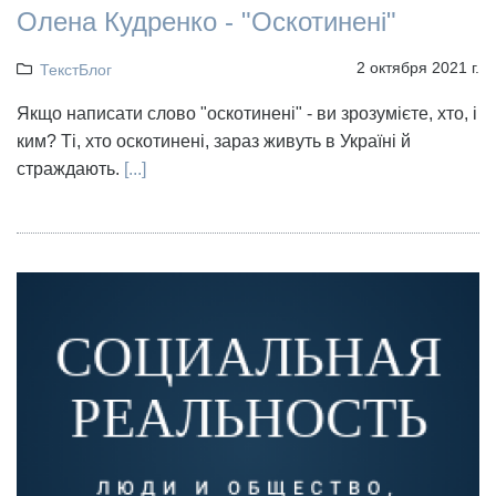
Олена Кудренко - "Оскотинені"
2 октября 2021 г.
ТекстБлог
Якщо написати слово "оскотинені" - ви зрозумієте, хто, і
ким? Ті, хто оскотинені, зараз живуть в Україні й
страждають.
[...]