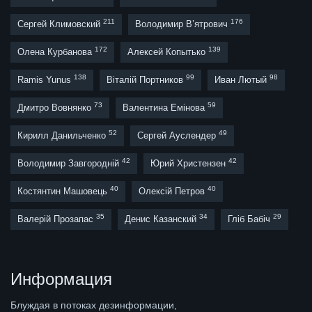
211
176
Сергей Климовский
Володимир В’ятрович
172
139
Олена Курбанова
Алексей Копытько
138
99
98
Ramis Yunus
Віталій Портников
Иван Лютый
73
59
Дмитро Вовнянко
Валентина Емінова
52
49
Кирилл Данильченко
Сергей Ауслендер
42
42
Володимир Завгородній
Юрий Христензен
40
40
Костянтин Машовець
Олексій Петров
35
34
29
Валерій Прозапас
Денис Казанский
Гліб Бабіч
Информация
Блуждая в потоках дезинформации,