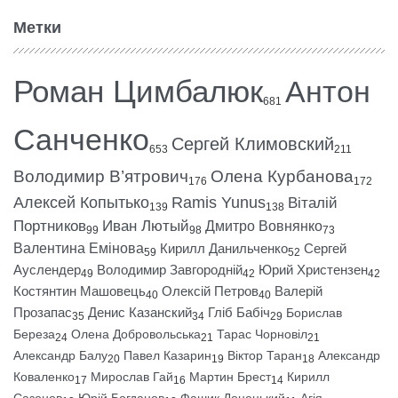
Метки
Роман Цимбалюк
Антон
681
Санченко
Сергей Климовский
653
211
Володимир В’ятрович
Олена Курбанова
176
172
Алексей Копытько
Ramis Yunus
Віталій
139
138
Портников
Иван Лютый
Дмитро Вовнянко
99
98
73
Валентина Емінова
Кирилл Данильченко
Сергей
59
52
Ауслендер
Володимир Завгородній
Юрий Христензен
49
42
42
Костянтин Машовець
Олексій Петров
Валерій
40
40
Прозапас
Денис Казанский
Гліб Бабіч
Борислав
35
34
29
Береза
Олена Добровольська
Тарас Чорновіл
24
21
21
Александр Балу
Павел Казарин
Віктор Таран
Александр
20
19
18
Коваленко
Мирослав Гай
Мартин Брест
Кирилл
17
16
14
Сазонов
Юрій Богданов
Фашик Донецький
Агія