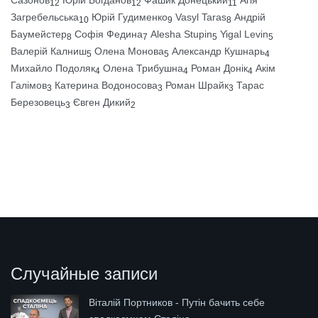
12
12
11
Загребельська
Юрій Гудименко
Vasyl Taras
Андрій
10
9
8
Баумейстер
Софія Федина
Alesha Stupin
Yigal Levin
8
7
5
5
Валерій Калниш
Олена Монова
Александр Кушнарь
5
5
4
Михайло Подоляк
Олена Трибушна
Роман Донік
Акім
4
4
4
Галімов
Катерина Водоносова
Роман Шрайк
Тарас
3
3
3
Березовець
Євген Дикий
3
2
Случайные записи
Віталій Портников - Путін бачить себе