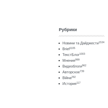
Рубрики
1534
Новини та Дайджести
1105
Brief
1003
ТекстБлог
999
Мнения
962
Видеоблоги
739
Авторское
292
Війна
117
История