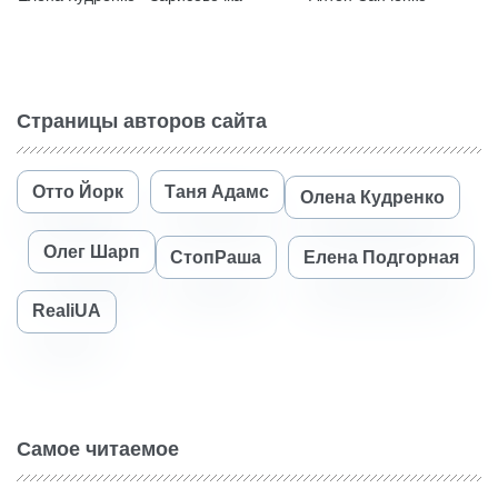
Страницы авторов сайта
Отто Йорк
Таня Адамс
Олена Кудренко
Олег Шарп
СтопРаша
Елена Подгорная
RealiUA
Самое читаемое