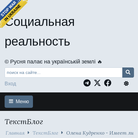
Социальная
реальность
©️ Русня палає на українській землі 🔥
Вход
Меню
ТекстБлог
Главная
ТекстБлог
Олена Кудренко - Имеет ли